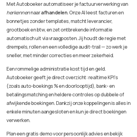
Met Autoboeker automatiseer je factuurverwerking van
herkennen
naar
afhandelen
. Onze AI leest facturen en
bonnetjes zonder templates, matcht leverancier,
grootboek en btw, en zet ontbrekende informatie
automatisch uit via vraagposten. Jij houdt de regie met
drempels, rollen en een volledige audit-trail — zo werk je
sneller, met minder correcties en meer zekerheid.
Een rommelige administratie kost tijd en geld.
Autoboeker geeft je direct overzicht: realtime KPI’s
(zoals auto-boekings % en doorlooptijd), bank- en
betalingsmatching en heldere controles op dubbele of
afwijkende boekingen. Dankzij onze koppelingen is alles in
enkele minuten aangesloten en kun je direct boekingen
verwerken.
Plan een gratis demo voor persoonlijk advies en bekijk