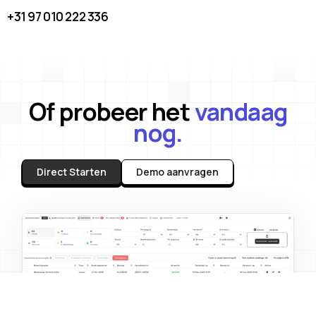
+31 97 010 222 336
Of probeer het
vandaag
nog.
Direct Starten
Demo aanvragen