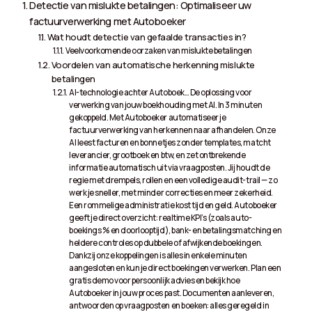
Detectie van mislukte betalingen: Optimaliseer uw
factuurverwerking met Autoboeker
Wat houdt detectie van gefaalde transacties in?
Veelvoorkomende oorzaken van mislukte betalingen
Voordelen van automatische herkenning mislukte
betalingen
AI-technologie achter Autoboek… De oplossing voor
verwerking van jouw boekhouding met AI. In 3 minuten
gekoppeld. Met Autoboeker automatiseer je
factuurverwerking van herkennen naar afhandelen. Onze
AI leest facturen en bonnetjes zonder templates, matcht
leverancier, grootboek en btw, en zet ontbrekende
informatie automatisch uit via vraagposten. Jij houdt de
regie met drempels, rollen en een volledige audit-trail — zo
werk je sneller, met minder correcties en meer zekerheid.
Een rommelige administratie kost tijd en geld. Autoboeker
geeft je direct overzicht: realtime KPI’s (zoals auto-
boekings % en doorlooptijd), bank- en betalingsmatching en
heldere controles op dubbele of afwijkende boekingen.
Dankzij onze koppelingen is alles in enkele minuten
aangesloten en kun je direct boekingen verwerken. Plan een
gratis demo voor persoonlijk advies en bekijk hoe
Autoboeker in jouw proces past. Documenten aanleveren,
antwoorden op vraagposten en boeken: alles geregeld in