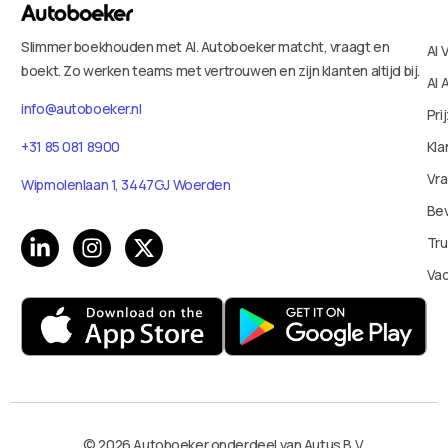
Slimmer boekhouden met AI. Autoboeker matcht, vraagt en
AI 
boekt. Zo werken teams met vertrouwen en zijn klanten altijd bij.
AI 
info@autoboeker.nl
Pri
+31 85 081 8900
Kla
Vr
Wipmolenlaan 1, 3447GJ Woerden
Bev
Tru
Va
© 2026 Autoboeker onderdeel van Autus B.V.