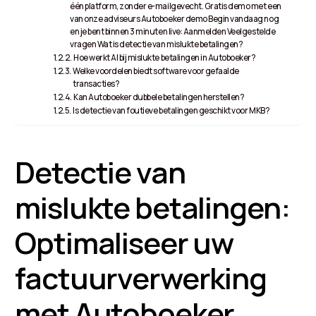
één platform, zonder e-mailgevecht. Gratis demo met een
van onze adviseurs Autoboeker demo Begin vandaag nog
en je bent binnen 3 minuten live: Aanmelden Veelgestelde
vragen Wat is detectie van mislukte betalingen?
Hoe werkt AI bij mislukte betalingen in Autoboeker?
Welke voordelen biedt software voor gefaalde
transacties?
Kan Autoboeker dubbele betalingen herstellen?
Is detectie van foutieve betalingen geschikt voor MKB?
Detectie van
mislukte betalingen:
Optimaliseer uw
factuurverwerking
met Autoboeker