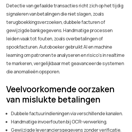
Detectie van gefaalde transacties richt zich op het tijdig
signaleren van betalingen die niet slagen, zoals
terugboekkingsverzoeken, dubbele facturen of
gewijzigde bankgegevens. Handmatige processen
leiden vaak tot fouten, zoals overbetalingen of
spookfacturen. Autoboeker gebruikt AI en machine
learning om patronen te analyseren en risico’s in realtime
te markeren, vergelijkbaar met geavanceerde systemen
die anomalieën opsporen.
Veelvoorkomende oorzaken
van mislukte betalingen
Dubbele factuurindieningen via verschillende kanalen.
Handmatige invoerfouten bij OCR-verwerking.
Gewijzigde leveranciersgegevens zonder verificatie.