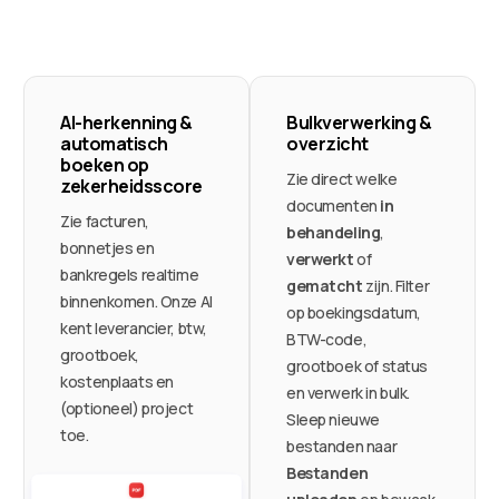
AI-herkenning &
Bulkverwerking &
automatisch
overzicht
boeken op
Zie direct welke
zekerheidsscore
documenten
in
Zie facturen,
behandeling
,
bonnetjes en
verwerkt
of
bankregels realtime
gematcht
zijn. Filter
binnenkomen. Onze AI
op boekingsdatum,
kent leverancier, btw,
BTW-code,
grootboek,
grootboek of status
kostenplaats en
en verwerk in bulk.
(optioneel) project
Sleep nieuwe
toe.
bestanden naar
Bestanden