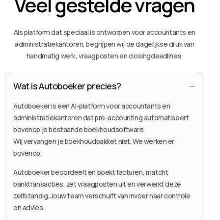
Veel
gestelde
vragen
Als
platform
dat
speciaal
is
ontworpen
voor
accountants
en
administratiekantoren,
begrijpen
wij
de
dagelijkse
druk
van
handmatig
werk,
vraagposten
en
closingdeadlines.
Wat is Autoboeker precies?
Autoboeker is een AI-platform voor accountants en
administratiekantoren dat pre-accounting automatiseert
bovenop je bestaande boekhoudsoftware.
Wij vervangen je boekhoudpakket niet. We werken er
bovenop.
Autoboeker beoordeelt en boekt facturen, matcht
banktransacties, zet vraagposten uit en verwerkt deze
zelfstandig. Jouw team verschuift van invoer naar controle
en advies.