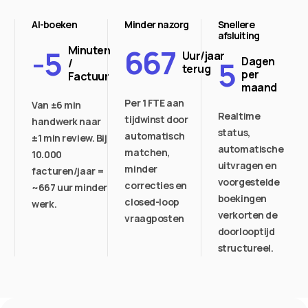
AI-boeken
Minder nazorg
Snellere
afsluiting
667
-5
Minuten
Uur/jaar
5
Dagen
/
terug
per
Factuur
maand
Per 1 FTE aan
Van ±6 min
Realtime
tijdwinst door
handwerk naar
status,
automatisch
±1 min review. Bij
automatische
matchen,
10.000
uitvragen en
minder
facturen/jaar =
voorgestelde
correcties en
~667 uur minder
boekingen
closed-loop
werk.
verkorten de
vraagposten
doorlooptijd
structureel.