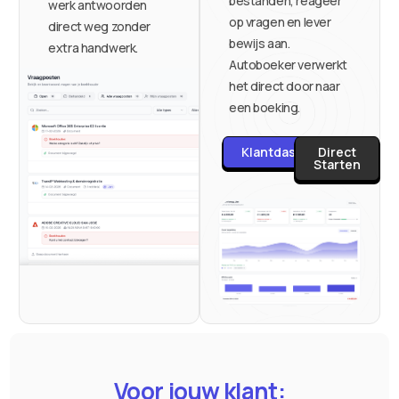
bestanden, reageer
werk antwoorden
op vragen en lever
direct weg zonder
bewijs aan.
extra handwerk.
Autoboeker verwerkt
het direct door naar
een boeking.
Klantdashboard
Direct
Starten
Voor jouw klant: