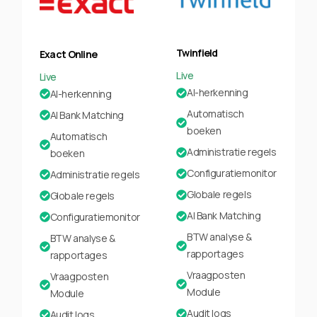
Twinfield
Exact Online
Live
Live
AI-herkenning
AI-herkenning
Automatisch
AI Bank Matching
boeken
Automatisch
Administratie regels
boeken
Configuratiemonitor
Administratie regels
Globale regels
Globale regels
AI Bank Matching
Configuratiemonitor
BTW analyse &
BTW analyse &
rapportages
rapportages
Vraagposten
Vraagposten
Module
Module
Audit logs
Audit logs