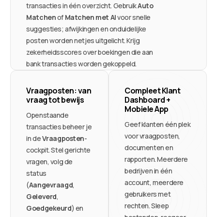
transacties in één overzicht. Gebruik
Auto
Matchen
of
Matchen met AI
voor snelle
suggesties; afwijkingen en onduidelijke
posten worden netjes uitgelicht. Krijg
zekerheidsscores over boekingen die aan
bank transacties worden gekoppeld.
Vraagposten: van
Compleet Klant
vraag tot bewijs
Dashboard +
Mobiele App
Openstaande
Geef klanten één plek
transacties beheer je
voor vraagposten,
in de
Vraagposten
-
documenten en
cockpit. Stel gerichte
rapporten. Meerdere
vragen, volg de
bedrijven in één
status
account, meerdere
(
Aangevraagd
,
gebruikers met
Geleverd
,
rechten. Sleep
Goedgekeurd
) en