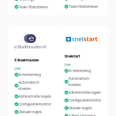
Team Statistieken
Team Statistieken
Snelstart
E-Boekhouden
Live
Live
AI-herkenning
AI-herkenning
Automatisch
Automatisch
boeken
boeken
Administratie regels
Administratie regels
Configuratiemonitor
Configuratiemonitor
Globale regels
Globale regels
AI Bank Matching