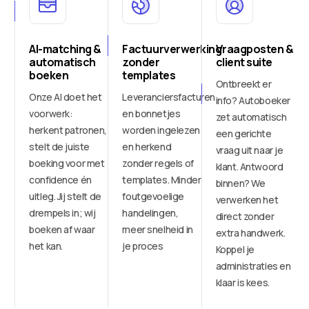
AI-matching &
Factuurverwerking
Vraagposten &
automatisch
zonder
client suite
boeken
templates
Ontbreekt er
Onze AI doet het
Leveranciersfacturen
info? Autoboeker
voorwerk:
en bonnetjes
zet automatisch
herkent patronen,
worden ingelezen
een gerichte
stelt de juiste
en herkend
vraag uit naar je
boeking voor met
zonder regels of
klant. Antwoord
confidence én
templates. Minder
binnen? We
uitleg. Jij stelt de
foutgevoelige
verwerken het
drempels in; wij
handelingen,
direct zonder
boeken af waar
meer snelheid in
extra handwerk.
het kan.
je proces
Koppel je
administraties en
klaar is kees.