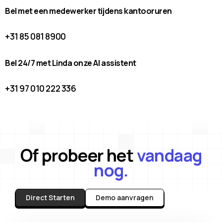
Bel met een medewerker tijdens kantooruren
+31 85 081 8900
Bel 24/7 met Linda onze AI assistent
+31 97 010 222 336
Of probeer het
vandaag
nog.
Direct Starten
Demo aanvragen