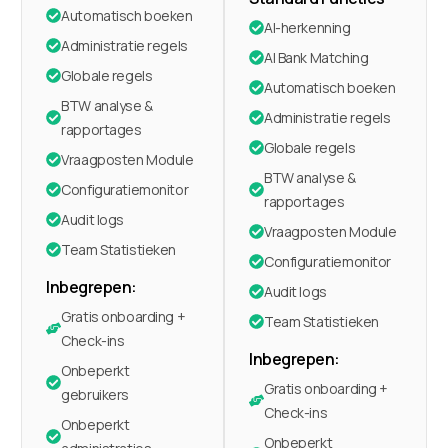
Automatisch boeken
AI-herkenning
Administratie regels
AI Bank Matching
Globale regels
Automatisch boeken
BTW analyse &
Administratie regels
rapportages
Globale regels
Vraagposten Module
BTW analyse &
Configuratiemonitor
rapportages
Audit logs
Vraagposten Module
Team Statistieken
Configuratiemonitor
Inbegrepen:
Audit logs
Gratis onboarding +
Team Statistieken
Check-ins
Inbegrepen:
Onbeperkt
Gratis onboarding +
gebruikers
Check-ins
Onbeperkt
Onbeperkt