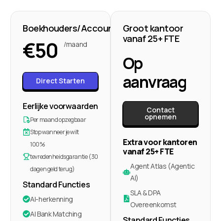
Boekhouders/Accountants
Groot kantoor
vanaf 25+ FTE​
€
50
/maand
Op
aanvraag
Direct Starten
Eerlijke voorwaarden
Contact
opnemen
Per maand opzegbaar
Stop wanneer je wilt
Extra voor kantoren
100%
vanaf 25+ FTE
tevredenheidsgarantie (30
Agent Atlas (Agentic
dagen geld terug)
AI)
Standard Functies​
SLA & DPA
AI-herkenning
Overeenkomst
AI Bank Matching
Standard Functies