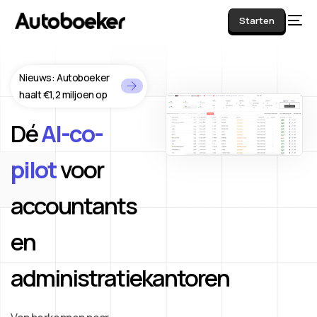
Starten
Nieuws: Autoboeker
haalt €1,2 miljoen op
AI
Dé
AI-co-
pilot
voor
accountants
en
administratiekantoren