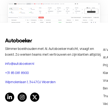
Slimmer boekhouden met AI. Autoboeker matcht, vraagt en
AI 
boekt. Zo werken teams met vertrouwen en zijn klanten altijd bij.
AI 
info@autoboeker.nl
Pri
+31 85 081 8900
Kla
Vr
Wipmolenlaan 1, 3447GJ Woerden
Bev
Tru
Va