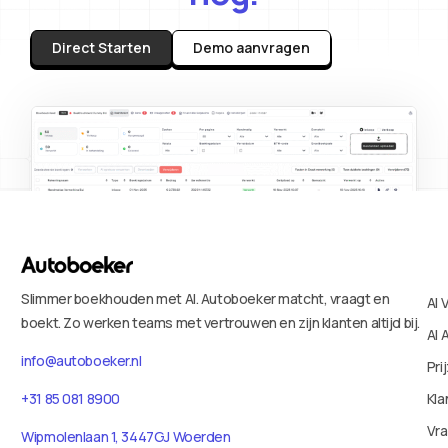
Direct Starten
Demo aanvragen
Slimmer boekhouden met AI. Autoboeker matcht, vraagt en
AI 
boekt. Zo werken teams met vertrouwen en zijn klanten altijd bij.
AI 
info@autoboeker.nl
Pri
+31 85 081 8900
Kla
Vr
Wipmolenlaan 1, 3447GJ Woerden