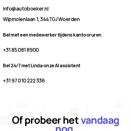
info@autoboeker.nl
Wipmolenlaan 1, 3447GJ Woerden
Bel met een medewerker tijdens kantooruren
+31 85 081 8900
Bel 24/7 met Linda onze AI assistent
+31 97 010 222 336
Of probeer het
vandaag
nog.