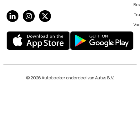
Bev
Tru
Va
© 2026 Autoboeker onderdeel van Autus B.V.