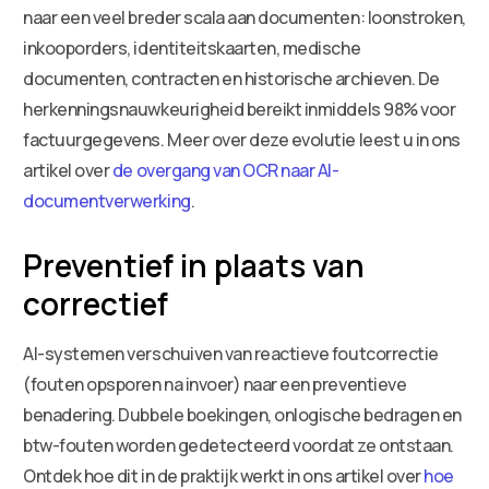
naar een veel breder scala aan documenten: loonstroken,
inkooporders, identiteitskaarten, medische
documenten, contracten en historische archieven. De
herkenningsnauwkeurigheid bereikt inmiddels 98% voor
factuurgegevens. Meer over deze evolutie leest u in ons
artikel over
de overgang van OCR naar AI-
documentverwerking
.
Preventief in plaats van
correctief
AI-systemen verschuiven van reactieve foutcorrectie
(fouten opsporen na invoer) naar een preventieve
benadering. Dubbele boekingen, onlogische bedragen en
btw-fouten worden gedetecteerd voordat ze ontstaan.
Ontdek hoe dit in de praktijk werkt in ons artikel over
hoe