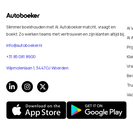
Slimmer boekhouden met AI. Autoboeker matcht, vraagt en
AI 
boekt. Zo werken teams met vertrouwen en zijn klanten altijd bij.
AI 
info@autoboeker.nl
Pri
Kla
+31 85 081 8900
Vr
Wipmolenlaan 1, 3447GJ Woerden
Bev
Tru
Va