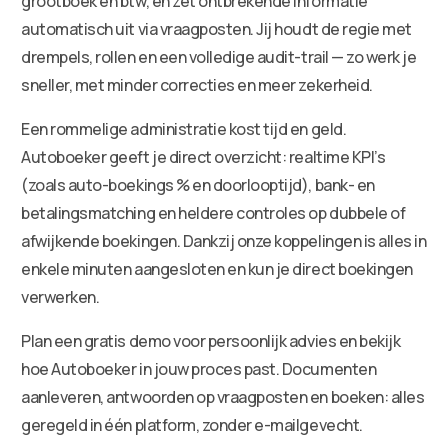
grootboek en btw, en zet ontbrekende informatie
automatisch uit via vraagposten. Jij houdt de regie met
drempels, rollen en een volledige audit-trail — zo werk je
sneller, met minder correcties en meer zekerheid.
Een rommelige administratie kost tijd en geld.
Autoboeker geeft je direct overzicht: realtime KPI’s
(zoals auto-boekings % en doorlooptijd), bank- en
betalingsmatching en heldere controles op dubbele of
afwijkende boekingen. Dankzij onze koppelingen is alles in
enkele minuten aangesloten en kun je direct boekingen
verwerken.
Plan een gratis demo voor persoonlijk advies en bekijk
hoe Autoboeker in jouw proces past. Documenten
aanleveren, antwoorden op vraagposten en boeken: alles
geregeld in één platform, zonder e-mailgevecht.