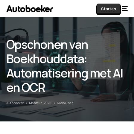
Starten
Opschonen van
AI
Boekhouddata:
Automatisering met AI
en OCR
Autoboeker
Maart 23, 2026
6 Min Read