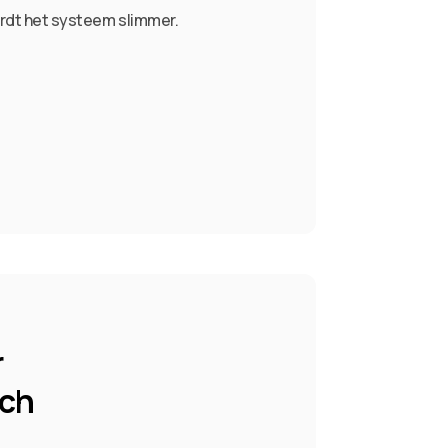
wordt het systeem slimmer.
r
sch