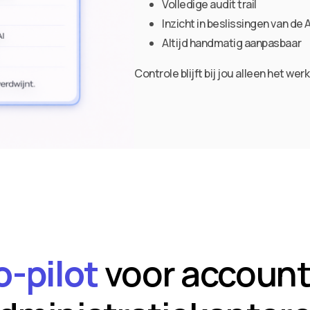
Volledige audit trail
Inzicht in beslissingen van de A
Altijd handmatig aanpasbaar
Controle blijft bij jou alleen het wer
o-pilot
voor account