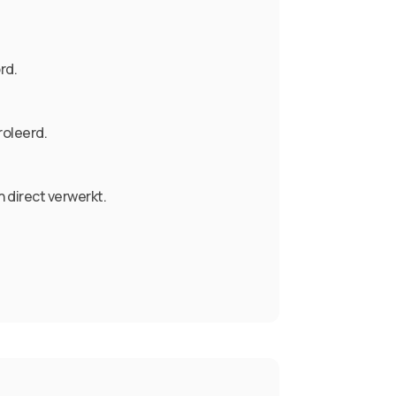
rd.
roleerd.
direct verwerkt.
?