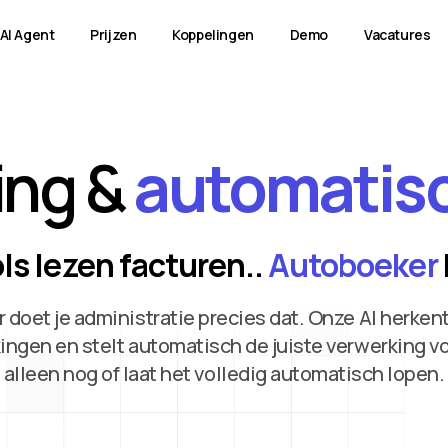
AI Agent
Prijzen
Koppelingen
Demo
Vacatures
ing &
automatis
sch
Vraagposten & klant
F
dashboard
Ver
ls lezen facturen..
Autoboeker
vo
ronen,
Ontbreekt er info? Autoboeker zet
ver
eid.
automatisch een gerichte vraag uit naar je
mat
klant.
doet je administratie precies dat. Onze AI herkent
ngen en stelt automatisch de juiste verwerking voo
alleen nog of laat het volledig automatisch lopen.