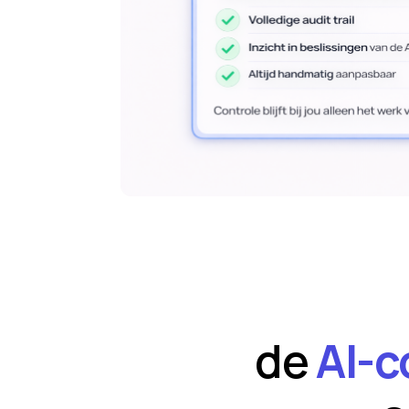
de
AI-c