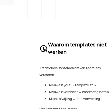
Waarom templates niet
werken
Traditionele systemen breken zodra iets
verandert:
Nieuwe layout → template stuk
Nieuwe leverancier → handmatig instell
Kleine afwijking → fout verwerking
Dat kost tijd. En frustratie.