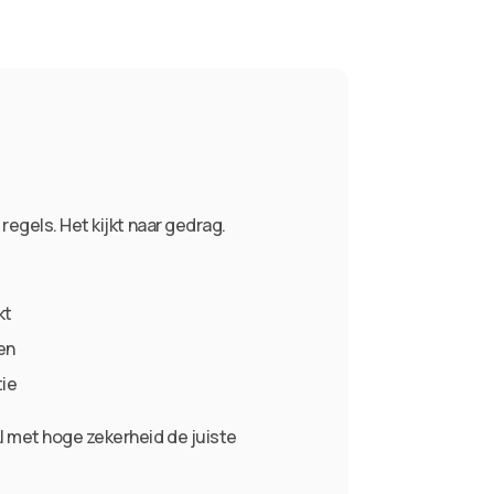
 regels. Het kijkt naar gedrag.
kt
en
ie
I met hoge zekerheid de juiste