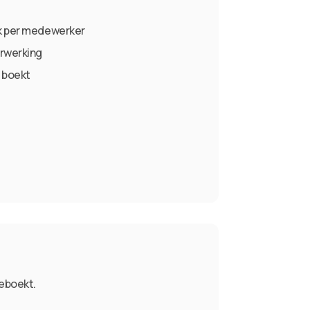
ek per medewerker
erwerking
e boekt
geboekt.