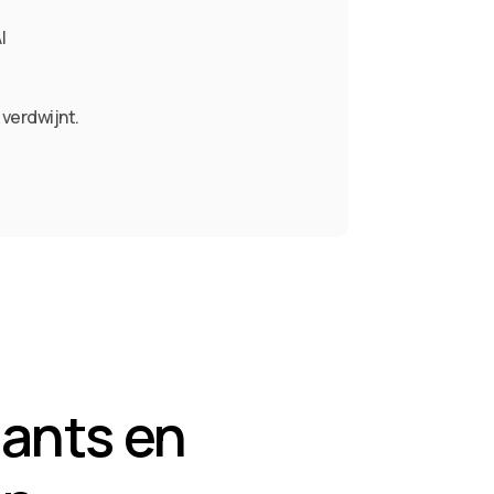
I
k verdwijnt.
ants en