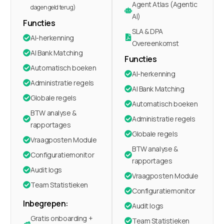
Agent Atlas (Agentic
dagen geld terug)
AI)
Functies
SLA & DPA
AI-herkenning
Overeenkomst
AI Bank Matching
Functies
Automatisch boeken
AI-herkenning
Administratie regels
AI Bank Matching
Globale regels
Automatisch boeken
BTW analyse &
Administratie regels
rapportages
Globale regels
Vraagposten Module
BTW analyse &
Configuratiemonitor
rapportages
Audit logs
Vraagposten Module
Team Statistieken
Configuratiemonitor
Inbegrepen:
Audit logs
Gratis onboarding +
Team Statistieken