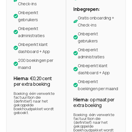
Check-ins
Inbegrepen:
Onbeperkt
Gratis onboarding +
gebruikers
Check-ins
Onbeperkt
Onbeperkt
administraties
gebruikers
Onbeperkt klant
Onbeperkt
dashboard + App
administraties
200 boekingen per
Onbeperkt klant
maand
dashboard + App
Hierna:
€0,20 cent
Onbeperkt
per extra boeking
boekingen per maand
Boeking: één verwerkte
factuur/bon die
Hierna:
op maat per
(definitief) naar het
extra boeking
gekoppelde
boekhoudpakket wordt
geboekt.
Boeking: één verwerkte
factuur/bon die
(definitief) naar het
gekoppelde
boekhoudpakket wordt