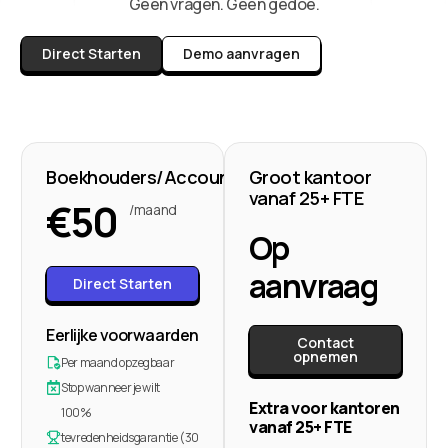
Geen vragen. Geen gedoe.
Direct Starten
Demo aanvragen
Boekhouders/Accountants
Groot kantoor
vanaf 25+ FTE
€
50
/maand
Op
aanvraag
Direct Starten
Eerlijke voorwaarden
Contact
opnemen
Per maand opzegbaar
Stop wanneer je wilt
Extra voor kantoren
100%
vanaf 25+ FTE
tevredenheidsgarantie (30