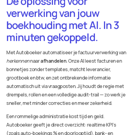
De oplossing voor
verwerking van jouw
boekhouding met AI. In 3
minuten gekoppeld.
Met Autoboeker automatiseer je factuurverwerking van
herkennen
naar
afhandelen
. Onze AI leest facturen en
bonnetjes zonder templates, matcht leverancier,
grootboek en btw, en zet ontbrekende informatie
automatisch uit via vraagposten. Jij houdt de regie met
drempels, rollen en een volledige audit-trail — zo werk je
sneller, met minder correcties en meer zekerheid.
Een rommelige administratie kost tijd en geld.
Autoboeker geeft je direct overzicht: realtime KPI’s
(zoals auto-boekings % en doorlooptijd), bank- en