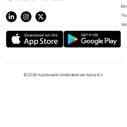
Bev
Tru
Va
© 2026 Autoboeker onderdeel van Autus B.V.