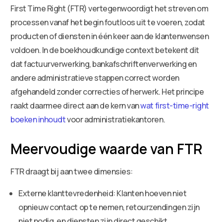
First Time Right (FTR) vertegenwoordigt het streven om
processen vanaf het begin foutloos uit te voeren, zodat
producten of diensten in één keer aan de klantenwensen
voldoen. In de boekhoudkundige context betekent dit
dat factuurverwerking, bankafschriftenverwerking en
andere administratieve stappen correct worden
afgehandeld zonder correcties of herwerk. Het principe
raakt daarmee direct aan de kern van
wat first-time-right
boeken inhoudt
voor administratiekantoren.
Meervoudige waarde van FTR
FTR draagt bij aan twee dimensies:
Externe klanttevredenheid: Klanten hoeven niet
opnieuw contact op te nemen, retourzendingen zijn
niet nodig, en diensten zijn direct geschikt