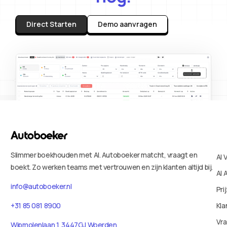
Direct Starten
Demo aanvragen
Slimmer boekhouden met AI. Autoboeker matcht, vraagt en
AI 
boekt. Zo werken teams met vertrouwen en zijn klanten altijd bij.
AI 
info@autoboeker.nl
Pri
Kla
+31 85 081 8900
Vr
Wipmolenlaan 1, 3447GJ Woerden