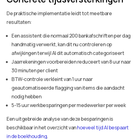
De praktische implementatie leidt tot meetbare
resultaten:
Een assistent die normaal 200 bankafschriften per dag
handmatig verwerkt, kan dit nu controleren op
afwijkingen terwijl AI dit automatisch categoriseert
Jaarrekeningen voorbereiden reduceert van 8 uur naar
30 minuten per client
BTW-controle verkleint van 1 uur naar
geautomatiseerde flagging van items die aandacht
nodig hebben
5-15 uur werkbesparingen per medewerker per week
Een uitgebreide analyse van deze besparingen is
beschikbaar in het overzicht van
hoeveel tijd AI bespaart
in de boekhouding
.