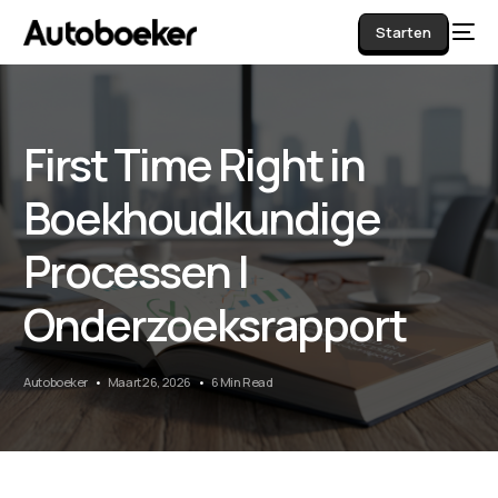
Starten
First Time Right in
AI
Boekhoudkundige
Processen |
Onderzoeksrapport
Autoboeker
Maart 26, 2026
6 Min Read