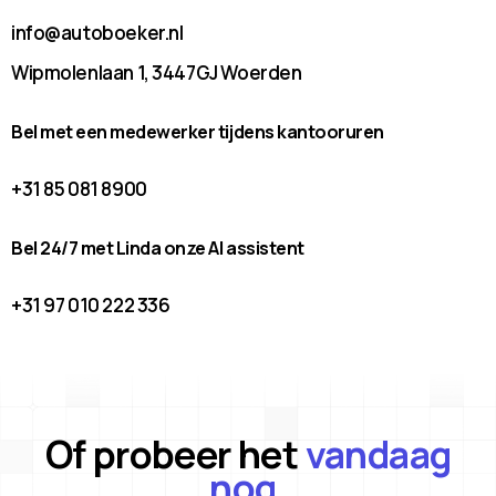
info@autoboeker.nl
Wipmolenlaan 1, 3447GJ Woerden
Bel met een medewerker tijdens kantooruren
+31 85 081 8900
Bel 24/7 met Linda onze AI assistent
+31 97 010 222 336
Of probeer het
vandaag
nog.