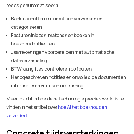
reeds geautomatiseerd:
Bankafschriften automatisch verwerken en
categoriseren
Facturen inlezen, matchen en boeken in
boekhoudpakketten
Jaarrekeningen voorbereiden met automatische
dataverzameling
BTW-aangiftes controleren op fouten
Handgeschreven notities en onvolledige documenten
interpreteren via machine learning
Meer inzicht in hoe deze technologie precies werkt is te
vinden in het artikel over
hoe AI het boekhouden
verandert
.
Concrete tijdsversterkingen