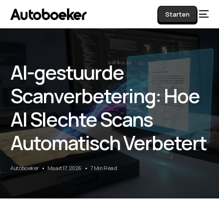
Starten
AI-gestuurde
AI
Scanverbetering: Hoe
AI Slechte Scans
Automatisch Verbetert
Autoboeker
Maart 17, 2026
7 Min Read