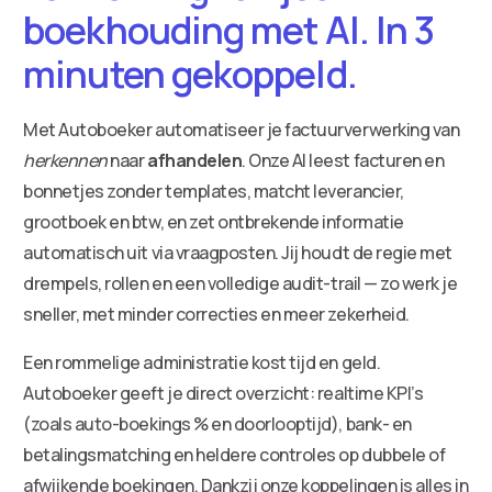
boekhouding met AI. In 3
minuten gekoppeld.
Met Autoboeker automatiseer je factuurverwerking van
herkennen
naar
afhandelen
. Onze AI leest facturen en
bonnetjes zonder templates, matcht leverancier,
grootboek en btw, en zet ontbrekende informatie
automatisch uit via vraagposten. Jij houdt de regie met
drempels, rollen en een volledige audit-trail — zo werk je
sneller, met minder correcties en meer zekerheid.
Een rommelige administratie kost tijd en geld.
Autoboeker geeft je direct overzicht: realtime KPI’s
(zoals auto-boekings % en doorlooptijd), bank- en
betalingsmatching en heldere controles op dubbele of
afwijkende boekingen. Dankzij onze koppelingen is alles in