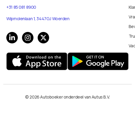
+31 85 081 8900
Kla
Vr
Wipmolenlaan 1, 3447GJ Woerden
Bev
Tru
Va
© 2026 Autoboeker onderdeel van Autus B.V.