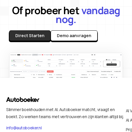
Of probeer het
vandaag
nog.
Direct Starten
Demo aanvragen
Slimmer boekhouden met AI. Autoboeker matcht, vraagt en
AI 
boekt. Zo werken teams met vertrouwen en zijn klanten altijd bij.
AI 
info@autoboeker.nl
Pri