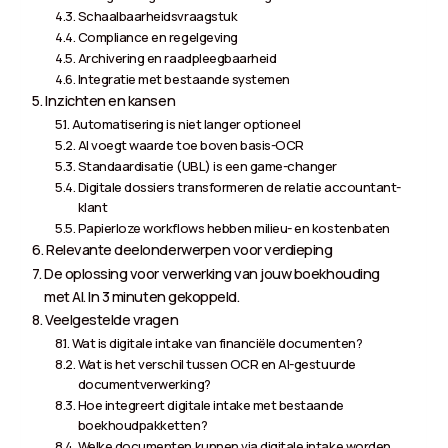
Schaalbaarheidsvraagstuk
Compliance en regelgeving
Archivering en raadpleegbaarheid
Integratie met bestaande systemen
Inzichten en kansen
Automatisering is niet langer optioneel
AI voegt waarde toe boven basis-OCR
Standaardisatie (UBL) is een game-changer
Digitale dossiers transformeren de relatie accountant-
klant
Papierloze workflows hebben milieu- en kostenbaten
Relevante deelonderwerpen voor verdieping
De oplossing voor verwerking van jouw boekhouding
met AI. In 3 minuten gekoppeld.
Veelgestelde vragen
Wat is digitale intake van financiële documenten?
Wat is het verschil tussen OCR en AI-gestuurde
documentverwerking?
Hoe integreert digitale intake met bestaande
boekhoudpakketten?
Welke documenten kunnen via digitale intake worden