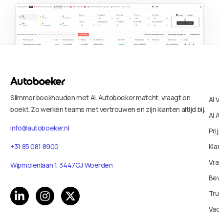
Slimmer boekhouden met AI. Autoboeker matcht, vraagt en
AI 
boekt. Zo werken teams met vertrouwen en zijn klanten altijd bij.
AI 
info@autoboeker.nl
Pri
+31 85 081 8900
Kla
Vr
Wipmolenlaan 1, 3447GJ Woerden
Bev
Tru
Va