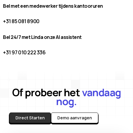
Bel met een medewerker tijdens kantooruren
+31 85 081 8900
Bel 24/7 met Linda onze AI assistent
+31 97 010 222 336
Of probeer het
vandaag
nog.
Direct Starten
Demo aanvragen