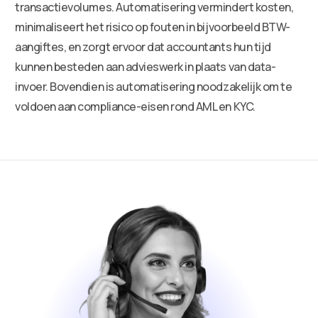
transactievolumes. Automatisering vermindert kosten,
minimaliseert het risico op fouten in bijvoorbeeld BTW-
aangiftes, en zorgt ervoor dat accountants hun tijd
kunnen besteden aan advieswerk in plaats van data-
invoer. Bovendien is automatisering noodzakelijk om te
voldoen aan compliance-eisen rond AML en KYC.