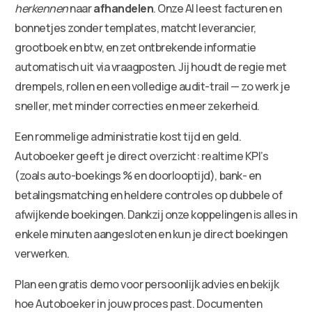
herkennen
naar
afhandelen
. Onze AI leest facturen en
bonnetjes zonder templates, matcht leverancier,
grootboek en btw, en zet ontbrekende informatie
automatisch uit via vraagposten. Jij houdt de regie met
drempels, rollen en een volledige audit-trail — zo werk je
sneller, met minder correcties en meer zekerheid.
Een rommelige administratie kost tijd en geld.
Autoboeker geeft je direct overzicht: realtime KPI’s
(zoals auto-boekings % en doorlooptijd), bank- en
betalingsmatching en heldere controles op dubbele of
afwijkende boekingen. Dankzij onze koppelingen is alles in
enkele minuten aangesloten en kun je direct boekingen
verwerken.
Plan een gratis demo voor persoonlijk advies en bekijk
hoe Autoboeker in jouw proces past. Documenten