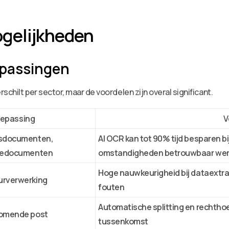
gelijkheden
epassingen
chilt per sector, maar de voordelen zijn overal significant.
epassing
V
isdocumenten,
AI OCR kan tot 90% tijd besparen b
tiedocumenten
omstandigheden betrouwbaar we
Hoge nauwkeurigheid bij dataextra
urverwerking
fouten
Automatische splitting en rechtho
komende post
tussenkomst