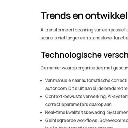
Trends en ontwikke
AI transformeert scanning van een passief 
scans is niet langer een standalone-funct
Technologische versc
De manier waarop organisaties met gescan
Van manuele naar automatische correctie
autonoom. Dit sluit aan bij de bredere tr
Context-bewuste verwerking: AI-system
correctieparameters daarop aan.
Real-time kwaliteitsbewaking: Systemen c
Geïntegreerde workflows: Schevecorrecti