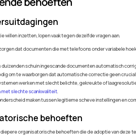
gende behoeften
ersuitdagingen
e willen inzetten, lopen vaak tegen dezelfde vragen aan.
 zorgen dat documenten die met telefoons onder variabele hoe
es duizenden schuin ingescande documenten automatisch corr
nodig om te waarborgen dat automatische correctie geen cruciale
stemen werken met slecht belichte, gekreukte of laagresolutie
 met slechte scankwaliteit
.
derscheid maken tussen legitieme scheve instellingen en corr
atorische behoeften
 diepere organisatorische behoeften die de adoptie van deze te