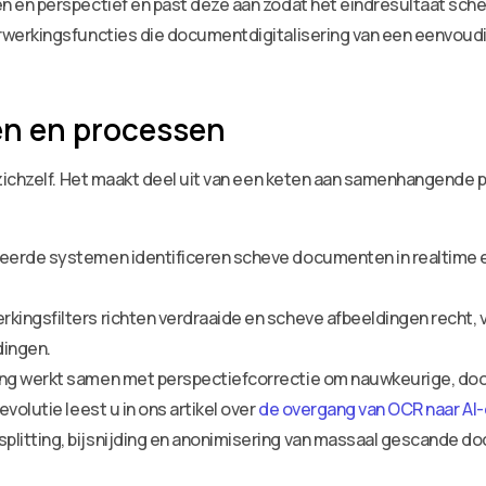
n perspectief en past deze aan zodat het eindresultaat scherp 
werkingsfuncties die documentdigitalisering van een eenvoud
en en processen
zichzelf. Het maakt deel uit van een keten aan samenhangende
eerde systemen identificeren scheve documenten in realtime 
ingsfilters richten verdraaide en scheve afbeeldingen recht,
dingen.
ing werkt samen met perspectiefcorrectie om nauwkeurige, do
volutie leest u in ons artikel over
de overgang van OCR naar A
litting, bijsnijding en anonimisering van massaal gescande d