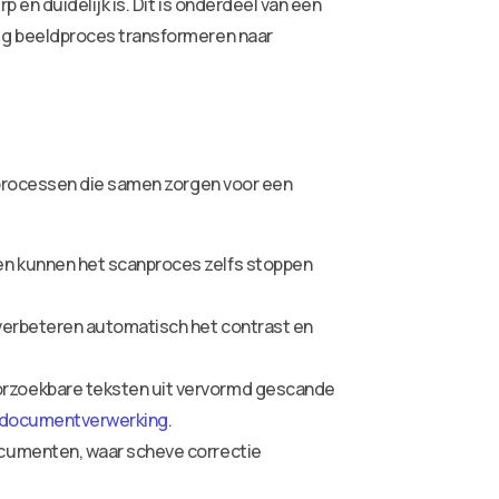
en duidelijk is. Dit is onderdeel van een
ig beeldproces transformeren naar
 processen die samen zorgen voor een
en kunnen het scanproces zelfs stoppen
 verbeteren automatisch het contrast en
orzoekbare teksten uit vervormd gescande
I-documentverwerking
.
ocumenten, waar scheve correctie