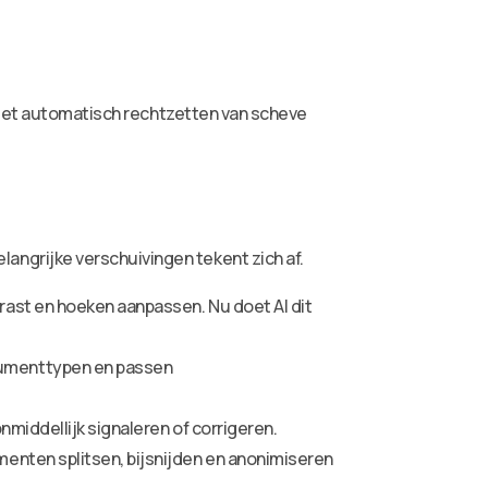
. Het automatisch rechtzetten van scheve
ngrijke verschuivingen tekent zich af.
ast en hoeken aanpassen. Nu doet AI dit
cumenttypen en passen
middellijk signaleren of corrigeren.
enten splitsen, bijsnijden en anonimiseren