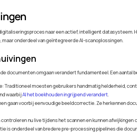
lingen
digitaliseringsproces naar een actief, intelligent datasysteem
ie, maar onderdeel van geïntegreerde AI-scanoplossingen.
huivingen
de documenten omgaan verandert fundamenteel. Een aantal bela
: Traditioneel moesten gebruikers handmatig helderheid, contr
end waarbij
AI het boekhouden ingrijpend verandert
.
en gaan voorbij eenvoudige beeldcorrectie. Ze herkennen do
ontroleren nu live tijdens het scannen en kunnen afwijkingen on
e is onderdeel van bredere pre-processing pipelines die docum