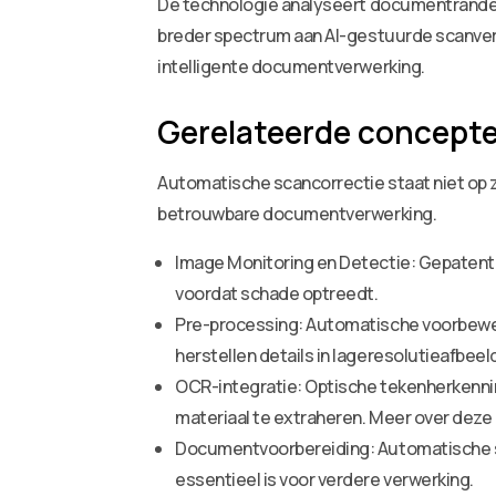
De technologie analyseert documentranden e
breder spectrum aan AI-gestuurde scanver
intelligente documentverwerking.
Gerelateerde concept
Automatische scancorrectie staat niet op 
betrouwbare documentverwerking.
Image Monitoring en Detectie: Gepatent
voordat schade optreedt.
Pre-processing: Automatische voorbewerk
herstellen details in lageresolutieafbeel
OCR-integratie: Optische tekenherkenn
materiaal te extraheren. Meer over deze e
Documentvoorbereiding: Automatische sp
essentieel is voor verdere verwerking.