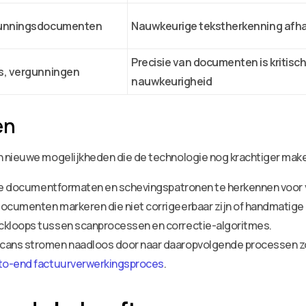
gunningsdocumenten
Nauwkeurige tekstherkenning afhan
Precisie van documenten is kritisch
s, vergunningen
nauwkeurigheid
en
h nieuwe mogelijkheden die de technologie nog krachtiger mak
fieke documentformaten en schevingspatronen te herkennen voor 
documenten markeren die niet corrigeerbaar zijn of handmatige 
ackloops tussen scanprocessen en correctie-algoritmes.
scans stromen naadloos door naar daaropvolgende processen zo
to-end factuurverwerkingsproces
.