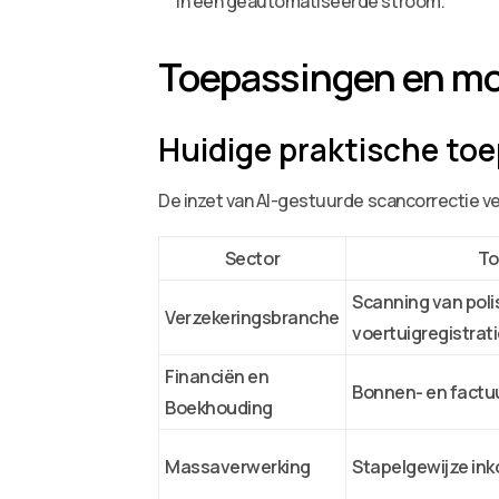
in één geautomatiseerde stroom.
Toepassingen en mo
Huidige praktische to
De inzet van AI-gestuurde scancorrectie vers
Sector
To
Scanning van pol
Verzekeringsbranche
voertuigregistra
Financiën en
Bonnen- en factu
Boekhouding
Massaverwerking
Stapelgewijze in