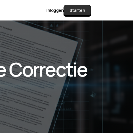
Inloggen
Starten
unctie Matrix
 Correctie
gelijk alle pakketten en mogelijkheden
or documenten verzamelen en facturen
werken tot controleren, boeken, bank
ching & klant dashboard.