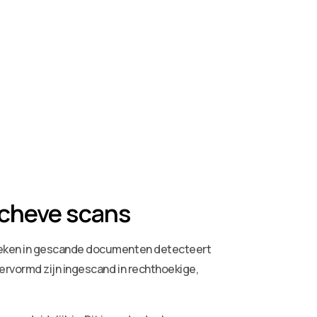
scheve scans
hoeken in gescande documenten detecteert
ervormd zijn ingescand in rechthoekige,