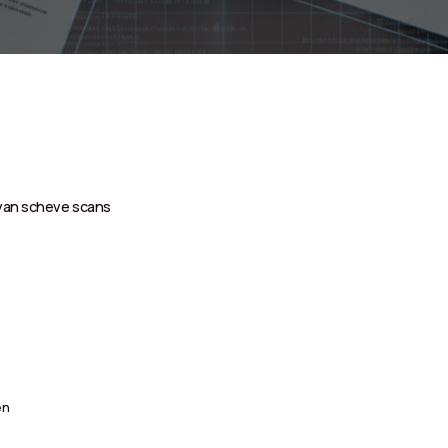
 van scheve scans
en