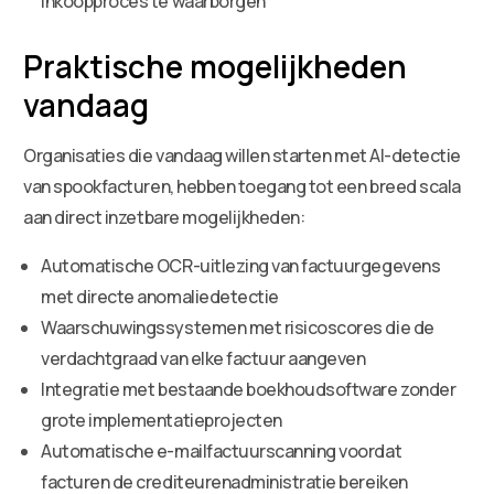
inkoopproces te waarborgen
Praktische mogelijkheden
vandaag
Organisaties die vandaag willen starten met AI-detectie
van spookfacturen, hebben toegang tot een breed scala
aan direct inzetbare mogelijkheden:
Automatische OCR-uitlezing van factuurgegevens
met directe anomaliedetectie
Waarschuwingssystemen met risicoscores die de
verdachtgraad van elke factuur aangeven
Integratie met bestaande boekhoudsoftware zonder
grote implementatieprojecten
Automatische e-mailfactuurscanning voordat
facturen de crediteurenadministratie bereiken