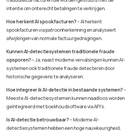
intentie om onterecht betalingen te verkrijgen.
Hoe herkent AI spookfacturen?
– AI herkent
spookfacturen via patroonherkenning en analyseert
afwijkingen van normale factuurgedragingen.
Kunnen AI-detectiesystemen traditionele fraude
opsporen?
– Ja, naast moderne vervalsingen kunnen AI-
systemen ook traditionele fraude detecteren door
historische gegevens te analyseren.
Hoe integreer ik AI-detectie in bestaande systemen?
–
Meeste AI-detectiesystemen kunnen naadloos worden
geïntegreerd met boekhoudsoftware via API’s.
Is AI-detectie betrouwbaar?
– Moderne AI-
detectiesystemen hebben een hoge nauwkeurigheid,