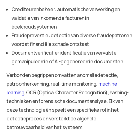
Crediteurenbeheer: automatische verwerking en
validatie van inkomende facturen in
boekhoudsystemen
Fraudepreventie: detectie van diverse fraudepatronen
voordat financiële schade ontstaat
Documentverificatie: identificatie van vervalste,
gemanipuleerde of AI-gegenereerde documenten
Verbonden begrippen omvatten anomaliedetectie,
patroonherkenning, real-time monitoring,
machine
learning
, OCR (Optical Character Recognition), hashing-
technieken en forensische documentanalyse. Elk van
deze technologieën speelt een specifieke rol in het
detectieproces en versterkt de algehele
betrouwbaarheid van het systeem.