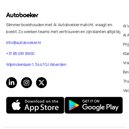
Slimmer boekhouden met AI. Autoboeker matcht, vraagt en
AI 
boekt. Zo werken teams met vertrouwen en zijn klanten altijd bij.
AI 
info@autoboeker.nl
Pri
+31 85 081 8900
Kla
Vr
Wipmolenlaan 1, 3447GJ Woerden
Bev
Tru
Va