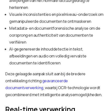
afwijkingen van het normale factuurgedrag te
herkennen
Visuele inconsistenties en pixelniveau-onderzoek om
gemanipuleerde documenten te ontmaskeren
Metadata- en documentforensische analyse om de
oorsprong en authenticiteit van documenten te
verifiëren
AI-gegenereerde inhouddetectie in tekst,
afbeeldingen en audio om volledig vervalste
documenten te identificeren
Deze gelaagde aanpak sluit aan bij de bredere
ontwikkeling richting
geavanceerde
documentverwerking
, waarbij OCR-technologie wordt
gecombineerd met intelligente analysemogelijkheden.
Real-time verwerking