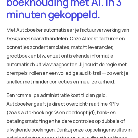
boekhouding met AI. In 3
minuten gekoppeld.
Met Autoboeker automatiseer je factuurverwerking van
herkennen
naar
afhandelen
. Onze AI leest facturen en
bonnetjes zonder templates, matcht leverancier,
grootboek en btw, en zet ontbrekende informatie
automatisch uit via vraagposten. Jij houdt de regie met
drempels, rollen en een volledige audit-trail — zo werk je
sneller, met minder correcties en meer zekerheid.
Een rommelige administratie kost tijd en geld.
Autoboeker geeft je direct overzicht: realtime KPI’s
(zoals auto-boekings % en doorlooptijd), bank- en
betalingsmatching en heldere controles op dubbele of
afwijkende boekingen. Dankzij onze koppelingen is alles in