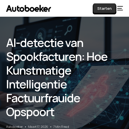
Starten
AI-detectie van
AI
Spookfacturen: Hoe
Kunstmatige
Intelligentie
Factuurfrauide
Opspoort
Autoboeker
Maart 17, 2026
7 Min Read