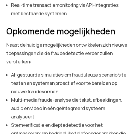
Real-time transactiemonitoring via API-integraties
met bestaande systemen
Opkomende mogelijkheden
Naast de huidige mogelijkheden ontwikkelen zich nieuwe
toepassingen die de fraudedetectie verder zullen
versterken:
AI-gestuurde simulaties om frauduleuze scenario’s te
testen en systemen proactief voor te bereiden op
nieuwe fraudevormen
Multi-media fraude-analyse die tekst, afbeeldingen,
audio en video in één geïntegreerd systeem
analyseert
Stemverificatie en dieptedetectie voor het
ontmaskeren van bedrieglijke telefoongesprekken die