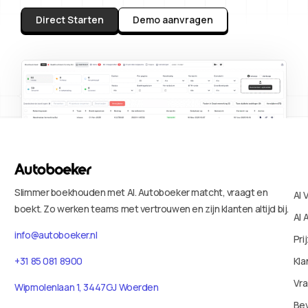
Direct Starten
Demo aanvragen
Slimmer boekhouden met AI. Autoboeker matcht, vraagt en
AI 
boekt. Zo werken teams met vertrouwen en zijn klanten altijd bij.
AI 
info@autoboeker.nl
Pri
+31 85 081 8900
Kla
Vr
Wipmolenlaan 1, 3447GJ Woerden
Bev