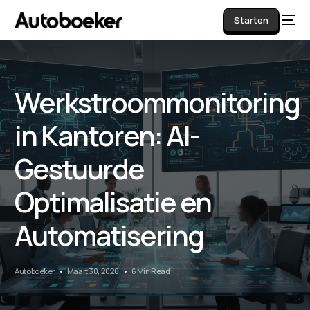
Starten
Werkstroommonitoring
AI
in Kantoren: AI-
Gestuurde
Optimalisatie en
Automatisering
Autoboeker
Maart 30, 2026
6 Min Read