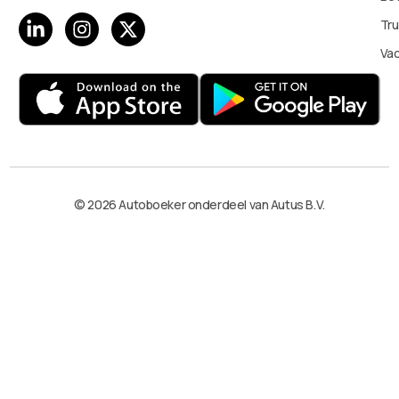
Tru
Va
© 2026 Autoboeker onderdeel van Autus B.V.