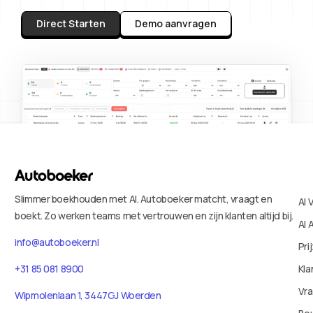
Direct Starten
Demo aanvragen
Slimmer boekhouden met AI. Autoboeker matcht, vraagt en
AI 
boekt. Zo werken teams met vertrouwen en zijn klanten altijd bij.
AI 
info@autoboeker.nl
Pri
+31 85 081 8900
Kla
Vr
Wipmolenlaan 1, 3447GJ Woerden