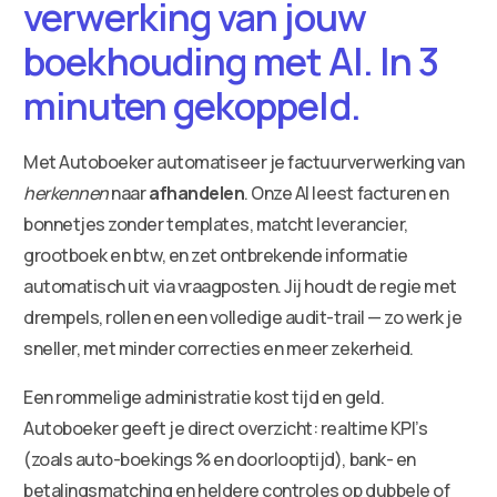
verwerking van jouw
boekhouding met AI. In 3
minuten gekoppeld.
Met Autoboeker automatiseer je factuurverwerking van
herkennen
naar
afhandelen
. Onze AI leest facturen en
bonnetjes zonder templates, matcht leverancier,
grootboek en btw, en zet ontbrekende informatie
automatisch uit via vraagposten. Jij houdt de regie met
drempels, rollen en een volledige audit-trail — zo werk je
sneller, met minder correcties en meer zekerheid.
Een rommelige administratie kost tijd en geld.
Autoboeker geeft je direct overzicht: realtime KPI’s
(zoals auto-boekings % en doorlooptijd), bank- en
betalingsmatching en heldere controles op dubbele of