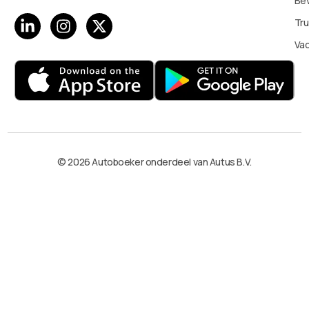
Bev
Tru
Va
© 2026 Autoboeker onderdeel van Autus B.V.