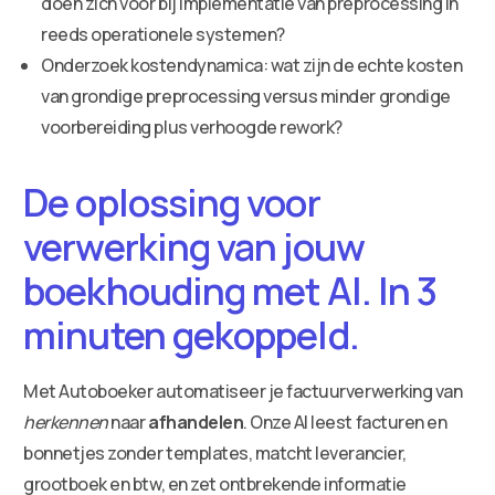
doen zich voor bij implementatie van preprocessing in
reeds operationele systemen?
Onderzoek kostendynamica: wat zijn de echte kosten
van grondige preprocessing versus minder grondige
voorbereiding plus verhoogde rework?
De oplossing voor
verwerking van jouw
boekhouding met AI. In 3
minuten gekoppeld.
Met Autoboeker automatiseer je factuurverwerking van
herkennen
naar
afhandelen
. Onze AI leest facturen en
bonnetjes zonder templates, matcht leverancier,
grootboek en btw, en zet ontbrekende informatie