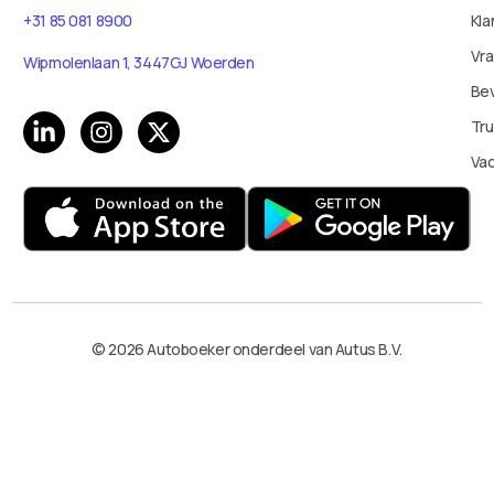
+31 85 081 8900
Kla
Vr
Wipmolenlaan 1, 3447GJ Woerden
Bev
Tru
Va
© 2026 Autoboeker onderdeel van Autus B.V.