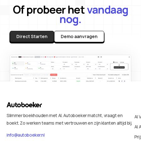
Of probeer het
vandaag
nog.
Direct Starten
Demo aanvragen
Slimmer boekhouden met AI. Autoboeker matcht, vraagt en
AI 
boekt. Zo werken teams met vertrouwen en zijn klanten altijd bij.
AI 
info@autoboeker.nl
Pri