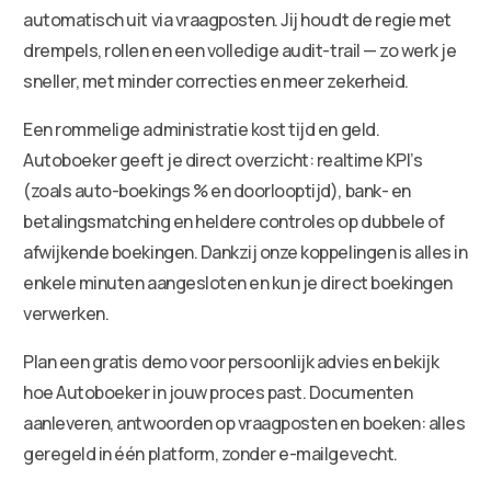
automatisch uit via vraagposten. Jij houdt de regie met
drempels, rollen en een volledige audit-trail — zo werk je
sneller, met minder correcties en meer zekerheid.
Een rommelige administratie kost tijd en geld.
Autoboeker geeft je direct overzicht: realtime KPI’s
(zoals auto-boekings % en doorlooptijd), bank- en
betalingsmatching en heldere controles op dubbele of
afwijkende boekingen. Dankzij onze koppelingen is alles in
enkele minuten aangesloten en kun je direct boekingen
verwerken.
Plan een gratis demo voor persoonlijk advies en bekijk
hoe Autoboeker in jouw proces past. Documenten
aanleveren, antwoorden op vraagposten en boeken: alles
geregeld in één platform, zonder e-mailgevecht.