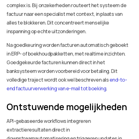
complex is. Bij onzekerheden routeert het systeem de
factuur naar een specialist met context, in plaats van
alles te blokkeren. Dit concentreert menselijke
inspanning op echte uitzonderingen.
Na goedkeuring worden facturen automatisch geboekt
in ERP- of boekhoudpakketten, met realtime inzichten.
Goedgekeurde facturen kunnen direct in het
banksysteem worden voorbereid voor betaling. Dit
volledige traject wordt ook wel beschreven als
end-to-
end factuurverwerking van e-mail tot boeking
.
Ontstuwende mogelijkheden
API-gebaseerde workflows integreren
extractieresultaten direct in
downstreamautomatisering en triggeren updates in