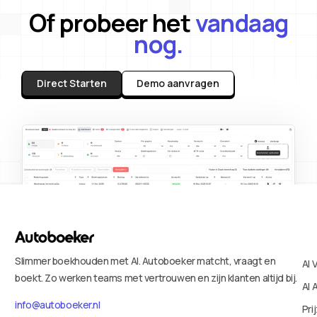
Of probeer het
vandaag
nog.
Direct Starten
Demo aanvragen
Slimmer boekhouden met AI. Autoboeker matcht, vraagt en
AI 
boekt. Zo werken teams met vertrouwen en zijn klanten altijd bij.
AI 
info@autoboeker.nl
Pri