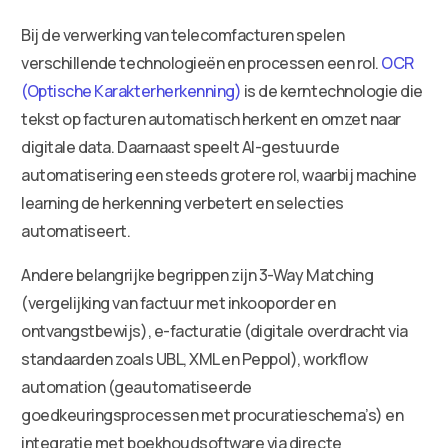
Bij de verwerking van telecomfacturen spelen
verschillende technologieën en processen een rol.
OCR
(Optische Karakterherkenning)
is de kerntechnologie die
tekst op facturen automatisch herkent en omzet naar
digitale data. Daarnaast speelt AI-gestuurde
automatisering een steeds grotere rol, waarbij machine
learning de herkenning verbetert en selecties
automatiseert.
Andere belangrijke begrippen zijn 3-Way Matching
(vergelijking van factuur met inkooporder en
ontvangstbewijs), e-facturatie (digitale overdracht via
standaarden zoals UBL, XML en Peppol), workflow
automation (geautomatiseerde
goedkeuringsprocessen met procuratieschema’s) en
integratie met boekhoudsoftware via directe