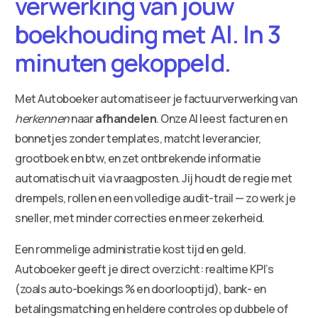
verwerking van jouw
boekhouding met AI. In 3
minuten gekoppeld.
Met Autoboeker automatiseer je factuurverwerking van
herkennen
naar
afhandelen
. Onze AI leest facturen en
bonnetjes zonder templates, matcht leverancier,
grootboek en btw, en zet ontbrekende informatie
automatisch uit via vraagposten. Jij houdt de regie met
drempels, rollen en een volledige audit-trail — zo werk je
sneller, met minder correcties en meer zekerheid.
Een rommelige administratie kost tijd en geld.
Autoboeker geeft je direct overzicht: realtime KPI’s
(zoals auto-boekings % en doorlooptijd), bank- en
betalingsmatching en heldere controles op dubbele of