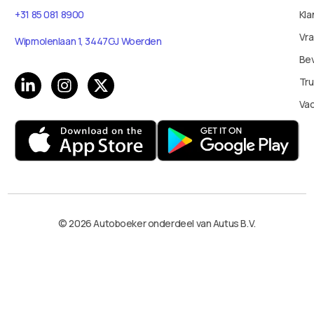
+31 85 081 8900
Kla
Vr
Wipmolenlaan 1, 3447GJ Woerden
Bev
Tru
Va
© 2026 Autoboeker onderdeel van Autus B.V.