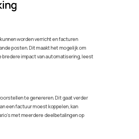
king
kunnen worden verricht en facturen
nde posten. Dit maakt het mogelijk om
e bredere impact van automatisering, leest
rstellen te genereren. Dit gaat verder
an een factuur moest koppelen, kan
nario’s met meerdere deelbetalingen op