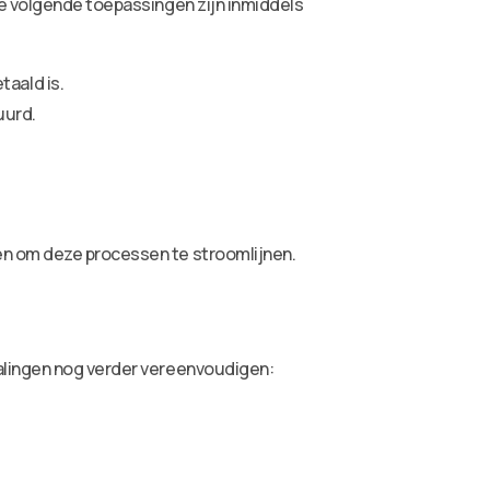
De volgende toepassingen zijn inmiddels
aald is.
uurd.
n om deze processen te stroomlijnen.
talingen nog verder vereenvoudigen: