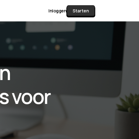
Inloggen
Starten
unctie Matrix
in
gelijk alle pakketten en mogelijkheden
or documenten verzamelen en facturen
s voor
werken tot controleren, boeken, bank
ching & klant dashboard.