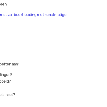
eren.
mst van boekhouding met kunstmatige
oeften aan:
alingen?
ppeld?
elsinzet?