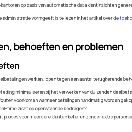
iekantoren op basis van automatische data klantinzichten gener
 administratie vormgeeft is te lezen in het artikel over
de toeko
en, behoeften en problemen
eften
eelbetalingen werken, lopen tegen een aantal terugkerende beh
steding minimaliseren bij het verwerken van duizenden deelbet
fouten voorkomen wanneer betalingen handmatig worden geko
 real-time zicht op openstaande bedragen?
t proces voor meerdere klanten beheren zonder extra persone