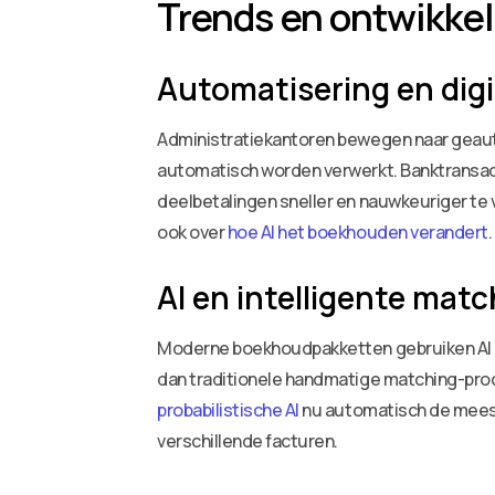
Trends en ontwikkel
Automatisering en digi
Administratiekantoren bewegen naar geaut
automatisch worden verwerkt. Banktransac
deelbetalingen sneller en nauwkeuriger te 
ook over
hoe AI het boekhouden verandert
.
AI en intelligente mat
Moderne boekhoudpakketten gebruiken AI om
dan traditionele handmatige matching-pro
probabilistische AI
nu automatisch de meest 
verschillende facturen.