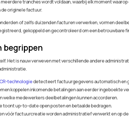
n meerdere tranches wordt voldaan, waarbij elk moment waarop 
e originele factuur.
onderden of zelfs duizenden facturen verwerken, vormen deelbe
gistreerd, gekoppeld en gecontroleerd om een betrouwbare fin
n begrippen
hzelf. Het is nauw verweven met verschillende andere administ
dministratie.
CR-technologie
detecteert factuurgegevens automatisch en g
emen koppelen inkomende betalingen aan eerder ingeboekte ve
en welke medewerkers deelbetalingen kunnen accorderen.
tie toont up-to-date open posten en betaalde bedragen.
en vóór factuurcreatie worden administratief verwerkt en op d