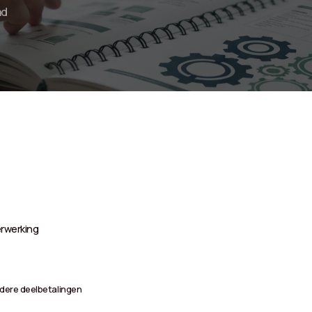
ad
erwerking
dere deelbetalingen