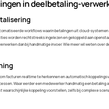
ingen in deelbetaling-verwer
talisering
omatiseerde workflows waarin betalingen uit cloud-systemen 
ties worden rechtstreeks ingelezen en gekoppeld aan openstaa
verwerken dan bij handmatige invoer. Wie meer wil weten over d
ching
 facturen realtime te herkennen en automatisch koppelingsvoo
cessen. Waar eerder een medewerker handmatig een betaling a
waarschijnlijke koppeling voorstellen, zelfs bij complexe sce