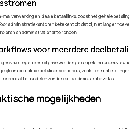
ngsstromen
-mailverwerking en ideale betaallinks, zodat het gehele betali
 Voor administratiekantoren betekent dit dat zij niet langer hoe
roleren en administratief af te ronden.
rkflows voor meerdere deelbetal
ngen vaak tegen één uitgave worden gekoppeld en ondersteun
gelijk om complexe betalingsscenario’s, zoals termijnbetalingen
uctureerd af te handelen zonder extra administratieve last.
aktische mogelijkheden