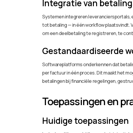
Integratie van betali
Systemen integreren leveranciersportals, e
tot betaling — in één workflow plaatsvindt.
om een deelbetaling te registreren, te cont
Gestandaardiseerde wo
Softwareplatforms onderkennen dat betali
per factuur in één proces. Dit maakt het mo
betalingen bij financiële regelingen, gestr
Toepassingen en pr
Huidige toepassingen