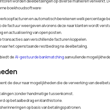
ekantoren worden deelbetalingen op diverse manieren verwerkt. 
derne boekhoudsoftware:
verkoopfacturen en automatisch berekenen welk percentage bet
p de factuur weergeven alvorens deze naar klanten wordt verst
g en actualisering van open posten.
 transacties aan verschillende facturen koppelen.
n naar het openstaande restbedrag na deelbetaling.
 biedt de
AI-gestuurde bankmatching
aanvullende mogelijkhede
heden
opent de deur naar mogelijkheden die de verwerking van deelbe
talingen zonder handmatige tussenkomst.
d op betaalbedrag en klanthistorie.
herinneringen op basis van betalingspatronen.