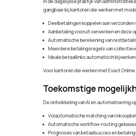
In de dagelijkse praktijk van administrati
gangbaar bij kantoren die werken met mo
Deelbetalingen koppelen aan verzonden 
Aanbetaling vooruit verwerken en deze o
Automatische berekening van restbetalin
Meerdere betalingsregels van collectieve
Ideale betaallinks automatisch bijwerke
Voor kantoren die werken met Exact Online
Toekomstige mogelijk
De ontwikkeling van AI en automatisering 
Volautomatische matching van inkoopbe
Automatische workflow-routing gebaseer
Prognoses van betaalsucces en betalings