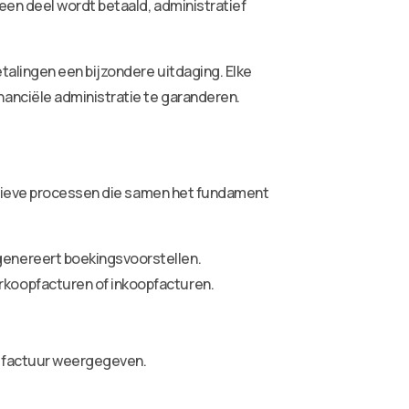
een deel wordt betaald, administratief
talingen een bijzondere uitdaging. Elke
anciële administratie te garanderen.
ratieve processen die samen het fundament
enereert boekingsvoorstellen.
rkoopfacturen of inkoopfacturen.
e factuur weergegeven.