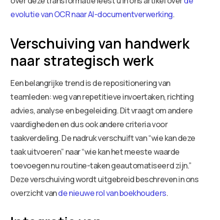
over deze transformatie leest u in ons artikel over
de
evolutie van OCR naar AI-documentverwerking
.
Verschuiving van handwerk
naar strategisch werk
Een belangrijke trend is de repositionering van
teamleden: weg van repetitieve invoertaken, richting
advies, analyse en begeleiding. Dit vraagt om andere
vaardigheden en dus ook andere criteria voor
taakverdeling. De nadruk verschuift van “wie kan deze
taak uitvoeren” naar “wie kan het meeste waarde
toevoegen nu routine-taken geautomatiseerd zijn.”
Deze verschuiving wordt uitgebreid beschreven in ons
overzicht van
de nieuwe rol van boekhouders
.