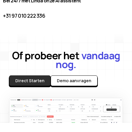
Bel 24/7 met Linda onze AI assistent
+31 97 010 222 336
Of probeer het
vandaag
nog.
Direct Starten
Demo aanvragen