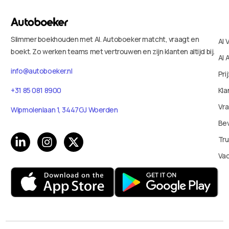
Slimmer boekhouden met AI. Autoboeker matcht, vraagt en
AI 
boekt. Zo werken teams met vertrouwen en zijn klanten altijd bij.
AI 
info@autoboeker.nl
Pri
+31 85 081 8900
Kla
Vr
Wipmolenlaan 1, 3447GJ Woerden
Bev
Tru
Va