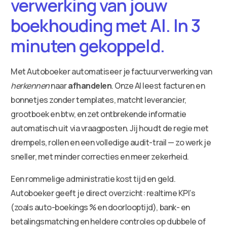
verwerking van jouw
boekhouding met AI. In 3
minuten gekoppeld.
Met Autoboeker automatiseer je factuurverwerking van
herkennen
naar
afhandelen
. Onze AI leest facturen en
bonnetjes zonder templates, matcht leverancier,
grootboek en btw, en zet ontbrekende informatie
automatisch uit via vraagposten. Jij houdt de regie met
drempels, rollen en een volledige audit-trail — zo werk je
sneller, met minder correcties en meer zekerheid.
Een rommelige administratie kost tijd en geld.
Autoboeker geeft je direct overzicht: realtime KPI’s
(zoals auto-boekings % en doorlooptijd), bank- en
betalingsmatching en heldere controles op dubbele of