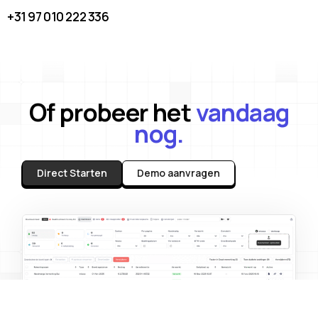
+31 97 010 222 336
Of probeer het
vandaag
nog.
Direct Starten
Demo aanvragen