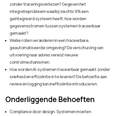
zonder traceringsverliezen? Gegeven het
integratieprobleem waarbij slechts 9% een
geïntegreerd systeem heeft, hoe worden
gegevensstromen tussen systemen traceerbaar
gemaakt?
Welke rollen veranderen in een traceerbare,
geautomatiseerde omgeving? De verschuiving van
uitvoering naar advies vereist nieuwe
controlmechanismen.
Hoe worden AI-systemen traceerbaar gemaakt zonder
snelheid en efficiëntie in te leveren? De behoefte aan
review en logging kan inefficiëntie introduceren.
Onderliggende Behoeften
Compliance door design: Systemen moeten