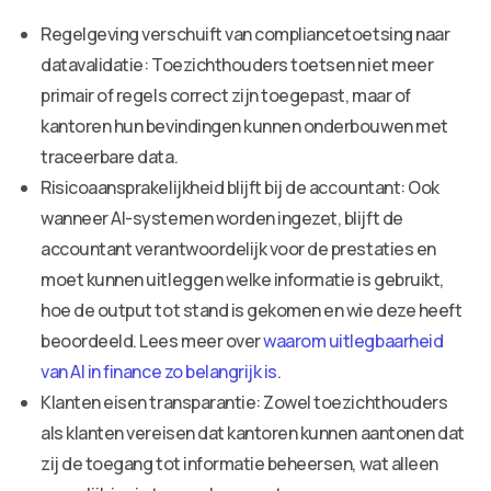
Regelgeving verschuift van compliancetoetsing naar
datavalidatie: Toezichthouders toetsen niet meer
primair of regels correct zijn toegepast, maar of
kantoren hun bevindingen kunnen onderbouwen met
traceerbare data.
Risicoaansprakelijkheid blijft bij de accountant: Ook
wanneer AI-systemen worden ingezet, blijft de
accountant verantwoordelijk voor de prestaties en
moet kunnen uitleggen welke informatie is gebruikt,
hoe de output tot stand is gekomen en wie deze heeft
beoordeeld. Lees meer over
waarom uitlegbaarheid
van AI in finance zo belangrijk is
.
Klanten eisen transparantie: Zowel toezichthouders
als klanten vereisen dat kantoren kunnen aantonen dat
zij de toegang tot informatie beheersen, wat alleen