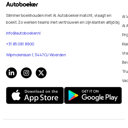
Slimmer boekhouden met AI. Autoboeker matcht, vraagt en
AI 
boekt. Zo werken teams met vertrouwen en zijn klanten altijd bij.
AI 
info@autoboeker.nl
Pri
Kla
+31 85 081 8900
Vr
Wipmolenlaan 1, 3447GJ Woerden
Bev
Tru
Va