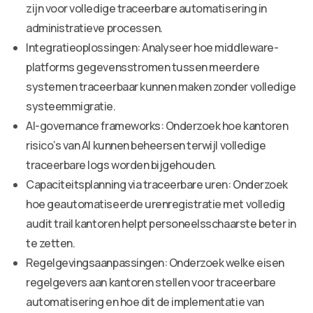
zijn voor volledige traceerbare automatisering in
administratieve processen.
Integratieoplossingen: Analyseer hoe middleware-
platforms gegevensstromen tussen meerdere
systemen traceerbaar kunnen maken zonder volledige
systeemmigratie.
AI-governance frameworks: Onderzoek hoe kantoren
risico’s van AI kunnen beheersen terwijl volledige
traceerbare logs worden bijgehouden.
Capaciteitsplanning via traceerbare uren: Onderzoek
hoe geautomatiseerde urenregistratie met volledig
audit trail kantoren helpt personeelsschaarste beter in
te zetten.
Regelgevingsaanpassingen: Onderzoek welke eisen
regelgevers aan kantoren stellen voor traceerbare
automatisering en hoe dit de implementatie van