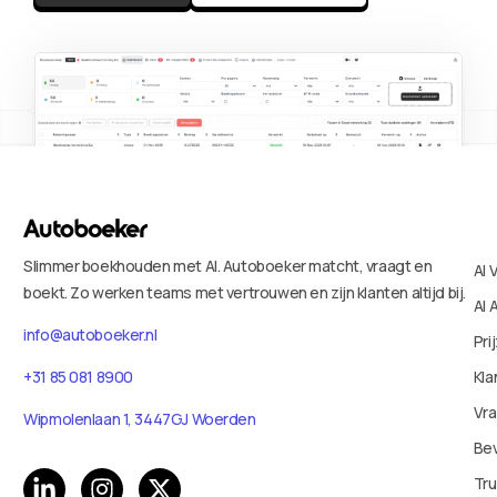
Slimmer boekhouden met AI. Autoboeker matcht, vraagt en
AI 
boekt. Zo werken teams met vertrouwen en zijn klanten altijd bij.
AI 
info@autoboeker.nl
Pri
+31 85 081 8900
Kla
Vr
Wipmolenlaan 1, 3447GJ Woerden
Bev
Tru