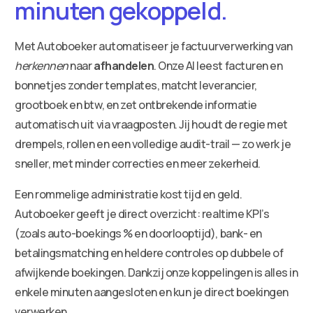
minuten gekoppeld.
Met Autoboeker automatiseer je factuurverwerking van
herkennen
naar
afhandelen
. Onze AI leest facturen en
bonnetjes zonder templates, matcht leverancier,
grootboek en btw, en zet ontbrekende informatie
automatisch uit via vraagposten. Jij houdt de regie met
drempels, rollen en een volledige audit-trail — zo werk je
sneller, met minder correcties en meer zekerheid.
Een rommelige administratie kost tijd en geld.
Autoboeker geeft je direct overzicht: realtime KPI’s
(zoals auto-boekings % en doorlooptijd), bank- en
betalingsmatching en heldere controles op dubbele of
afwijkende boekingen. Dankzij onze koppelingen is alles in
enkele minuten aangesloten en kun je direct boekingen
verwerken.