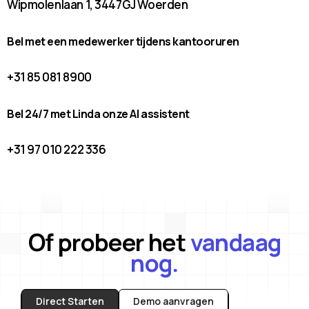
Wipmolenlaan 1, 3447GJ Woerden
Bel met een medewerker tijdens kantooruren
+31 85 081 8900
Bel 24/7 met Linda onze AI assistent
+31 97 010 222 336
Of probeer het
vandaag
nog.
Direct Starten
Demo aanvragen