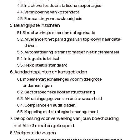
Inzichtverlies door statische rapportages
Versnippering van kostendata
Forecasting-onnauwkeurigheid
Belangrijkste inzichten
Structurering is meer dan categorisatie
AI verandert het paradigma van top-down naar data-
driven
Automatisering is transformatief, niet incrementeel
Integratie is kritisch
Flexibiliteit is standaard
Aandachtspunten en kansgebieden
Implementatiechallenges voor middelgrote
ondernemingen
Sectorspecifieke kostenstructurering
AI-trainingsgegevens en betrouwbaarheid
Compliance en audit-paden
Koppeling met strategisch management
De oplossing voor verwerking van jouw boekhouding
met AI. In 3 minuten gekoppeld.
Veelgestelde vragen
Hoe kunnen we onze bestaande rapportagestructuur