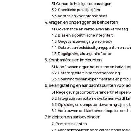
Concrete huidige toepassingen
Specifieke praktijkcijfers
Voordelen voor organisaties
Vragen en onderliggende behoeften
Governance en vertrouwen als kernvraag
Bias en algoritmische integriteit
Gegevensbeveiliging en privacy
Gebrek aan beleidsuitgangspunten en sch
Regelgeving als urgentiefactor
Kernbarrières en knelpunten
Kloof tussen organisatorische en individue
Heterogeniteit in sectortoepassing
Spanning tussen experimentatie en produc
Belangstelling en aandachtspunten voor ad
Regelgevingscontext verandert het speelv
Integratie van externe systemen wordt kri
Opleiding en competentievorming zijn nu 
Vertrouwen en bias-beheer bepalen snelhe
Inzichten en aanbevelingen
Primaire inzichten
Aandachtspunten voor verder onderzoek