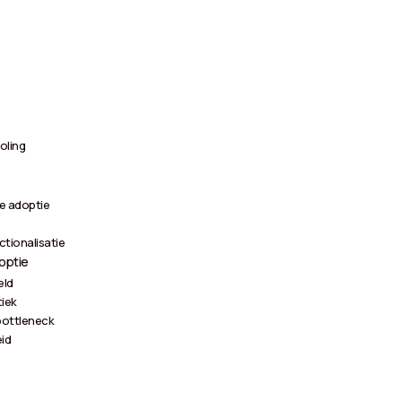
oling
le adoptie
tionalisatie
optie
eld
tiek
bottleneck
id