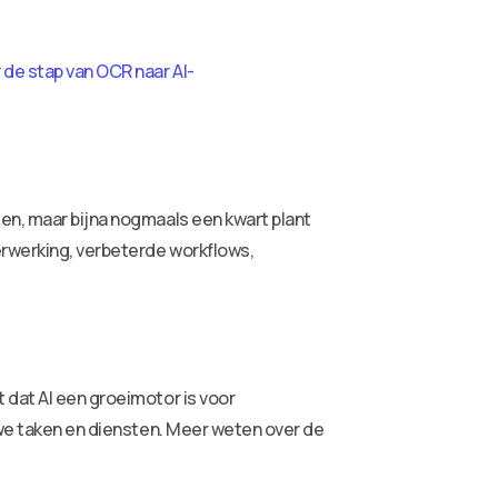
r
de stap van OCR naar AI-
en, maar bijna nogmaals een kwart plant
erwerking, verbeterde workflows,
 dat AI een groeimotor is voor
uwe taken en diensten. Meer weten over de