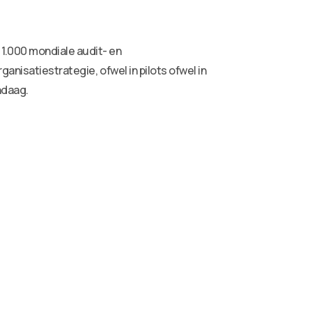
1.000 mondiale audit- en
anisatiestrategie, ofwel in pilots ofwel in
ndaag.