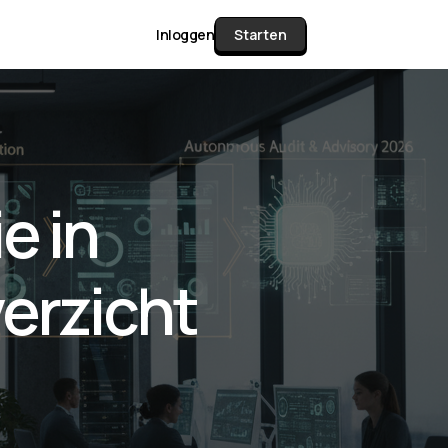
Inloggen
Starten
unctie Matrix
e in
gelijk alle pakketten en mogelijkheden
or documenten verzamelen en facturen
erzicht
werken tot controleren, boeken, bank
ching & klant dashboard.