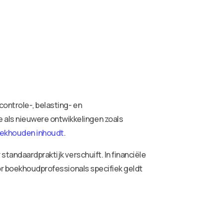
controle-, belasting- en
als nieuwere ontwikkelingen zoals
oekhouden inhoudt
.
tandaardpraktijk verschuift. In financiële
oor boekhoudprofessionals specifiek geldt