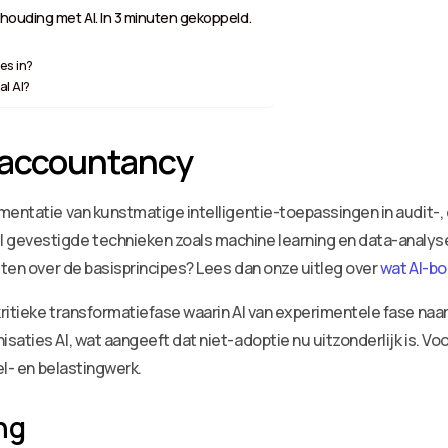
houding met AI. In 3 minuten gekoppeld.
es in?
l AI?
n accountancy
mentatie van kunstmatige intelligentie-toepassingen in audit-, 
evestigde technieken zoals machine learning en data-analyse 
eten over de basisprincipes? Lees dan onze uitleg over
wat AI-b
itieke transformatiefase waarin AI van experimentele fase naar s
saties AI, wat aangeeft dat niet-adoptie nu uitzonderlijk is. V
el- en belastingwerk.
ng