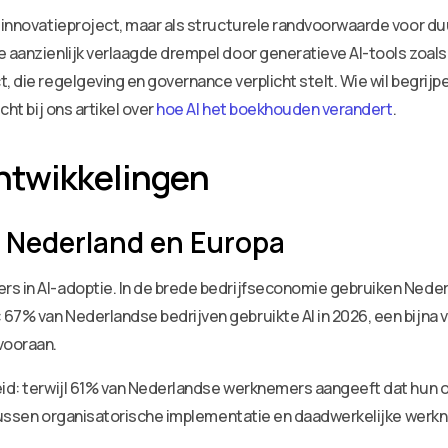
s innovatieproject, maar als structurele randvoorwaarde voor 
e aanzienlijk verlaagde drempel door generatieve AI-tools zoal
t, die regelgeving en governance verplicht stelt. Wie wil begri
cht bij ons artikel over
hoe AI het boekhouden verandert
.
ntwikkelingen
Nederland en Europa
rs in AI-adoptie. In de brede bedrijfseconomie gebruiken Neder
67% van Nederlandse bedrijven gebruikte AI in 2026, een bijna v
vooraan.
eid: terwijl 61% van Nederlandse werknemers aangeeft dat hun or
of tussen organisatorische implementatie en daadwerkelijke wer