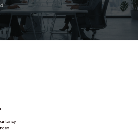
ad
a
countancy
ingen