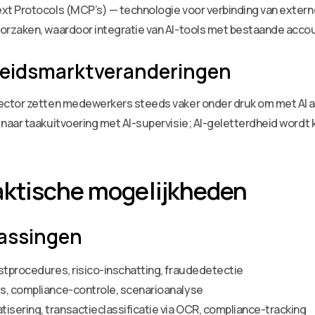
t Protocols (MCP’s) — technologie voor verbinding van extern
orzaken, waardoor integratie van AI-tools met bestaande acco
beidsmarktveranderingen
ctor zetten medewerkers steeds vaker onder druk om met AI aan
naar taakuitvoering met AI-supervisie; AI-geletterdheid wordt 
aktische mogelijkheden
passingen
stprocedures, risico-inschatting, fraudedetectie
s, compliance-controle, scenarioanalyse
sering, transactieclassificatie via OCR, compliance-tracking