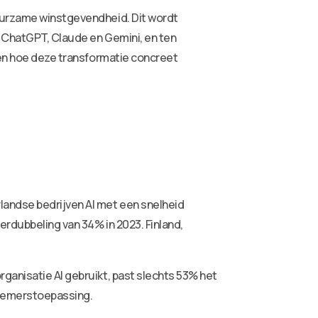
duurzame winstgevendheid. Dit wordt
s ChatGPT, Claude en Gemini, en ten
jpen hoe deze transformatie concreet
landse bedrijven AI met een snelheid
erdubbeling van 34% in 2023. Finland,
ganisatie AI gebruikt, past slechts 53% het
knemerstoepassing.