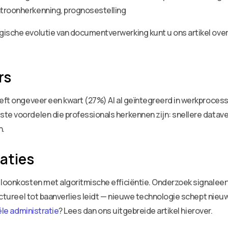
patroonherkenning, prognosestelling
gische evolutie van documentverwerking kunt u ons artikel ove
rs
eeft ongeveer een kwart (27%) AI al geïntegreerd in werkprocess
te voordelen die professionals herkennen zijn: snellere datav
n.
aties
 loonkosten met algoritmische efficiëntie. Onderzoek signaleert
ructureel tot baanverlies leidt — nieuwe technologie schept nie
ële administratie
? Lees dan ons uitgebreide artikel hierover.