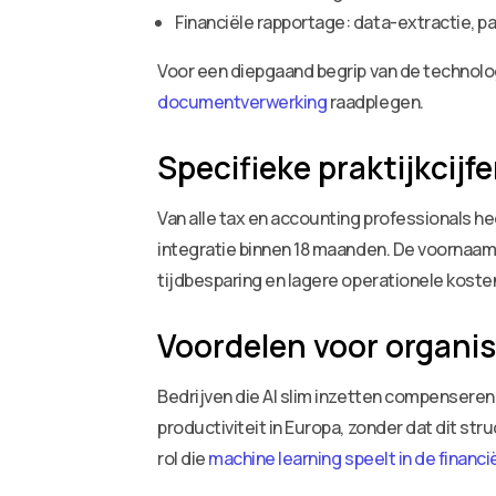
Financiële rapportage: data-extractie, 
Voor een diepgaand begrip van de technolo
documentverwerking
raadplegen.
Specifieke praktijkcijfe
Van alle tax en accounting professionals h
integratie binnen 18 maanden. De voornaams
tijdbesparing en lagere operationele koste
Voordelen voor organis
Bedrijven die AI slim inzetten compenseren
productiviteit in Europa, zonder dat dit st
rol die
machine learning speelt in de financi