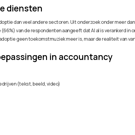
le diensten
optie dan veel andere sectoren. Uit onderzoek onder meer dan 
 (66%) van de respondenten aangeeft dat AI al is verankerd in org
-adoptie geen toekomstmuziek meer is, maar de realiteit van va
oepassingen in accountancy
drijven (tekst, beeld, video)