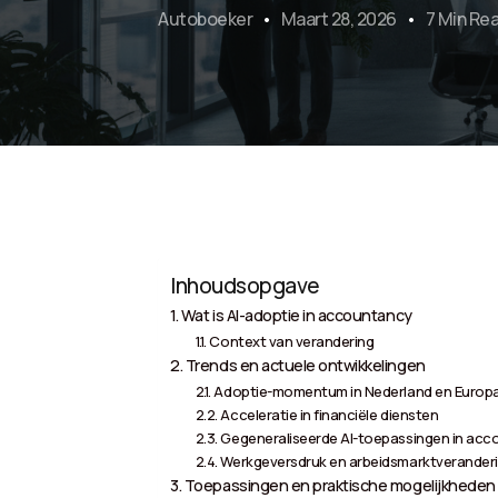
Autoboeker
Maart 28, 2026
7 Min Re
Inhoudsopgave
Wat is AI-adoptie in accountancy
Context van verandering
Trends en actuele ontwikkelingen
Adoptie-momentum in Nederland en Europ
Acceleratie in financiële diensten
Gegeneraliseerde AI-toepassingen in ac
Werkgeversdruk en arbeidsmarktverander
Toepassingen en praktische mogelijkheden