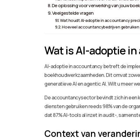
De oplossing voor verwerking van jouw boek
Veelgestelde vragen
Wat houdt AI-adoptie in accountancy preci
Hoeveel accountancybedrijven gebruiken a
Wat is AI-adoptie i
AI-adoptie in accountancy betreft de imple
boekhoudwerkzaamheden. Dit omvat zowel g
generatieve AI en agentic AI. Wilt u meer w
De accountancysector bevindt zich in een kr
diensten gebruiken reeds 98% van de organi
dat 87% AI-tools al inzet in audit-, samenst
Context van veranderi