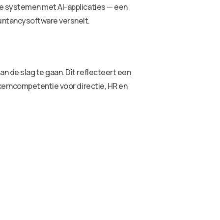
e systemen met AI-applicaties — een
untancysoftware versnelt.
 de slag te gaan. Dit reflecteert een
kerncompetentie voor directie, HR en