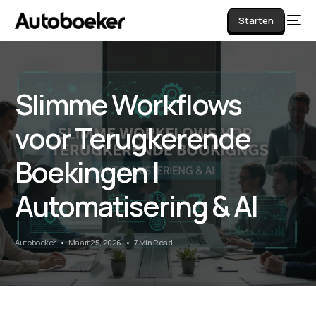
Starten
Slimme Workflows
AI
voor Terugkerende
Boekingen |
Automatisering & AI
Autoboeker
Maart 25, 2026
7 Min Read