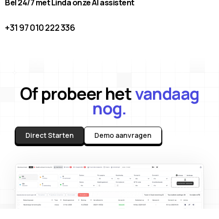
Bel 24/7 met Linda onze AI assistent
+31 97 010 222 336
Of probeer het
vandaag
nog.
Direct Starten
Demo aanvragen