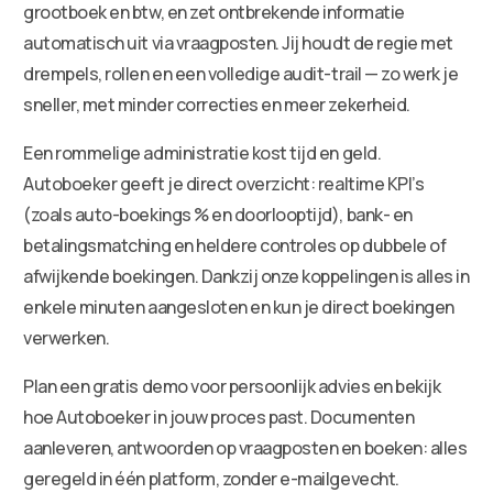
grootboek en btw, en zet ontbrekende informatie
automatisch uit via vraagposten. Jij houdt de regie met
drempels, rollen en een volledige audit-trail — zo werk je
sneller, met minder correcties en meer zekerheid.
Een rommelige administratie kost tijd en geld.
Autoboeker geeft je direct overzicht: realtime KPI’s
(zoals auto-boekings % en doorlooptijd), bank- en
betalingsmatching en heldere controles op dubbele of
afwijkende boekingen. Dankzij onze koppelingen is alles in
enkele minuten aangesloten en kun je direct boekingen
verwerken.
Plan een gratis demo voor persoonlijk advies en bekijk
hoe Autoboeker in jouw proces past. Documenten
aanleveren, antwoorden op vraagposten en boeken: alles
geregeld in één platform, zonder e-mailgevecht.