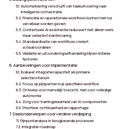
Automatisering verschuift van taakuitvoering naar
intelligente orchestratie
Financiële en operationele workflows kunnen niet los
van elkaar worden gezien
Contextuele AI-assistentie reduceert niet alleen werk,
maar verbetert klantervaring
Standaardisatie van workflows creëert
schaalvoordelen
Validatie en uitzonderingsafhandeling blijven kritieke
factoren
Aanbevelingen voor implementatie
Evalueer integratiecapaciteit als primaire
selectiecriterium
Focus op pijnpunten in je specifieke workflow
Ontwerp voor menselijk toezicht, niet voor volledige
autonomie
Zorg voor trainingsbaarheid van AI-componenten
Prioriteer zichtbaarheid en rapportage
Deelonderwerpen voor verdere verdieping
Pijnpuntanalyse in terugkerende processen
Integratie-roadmap