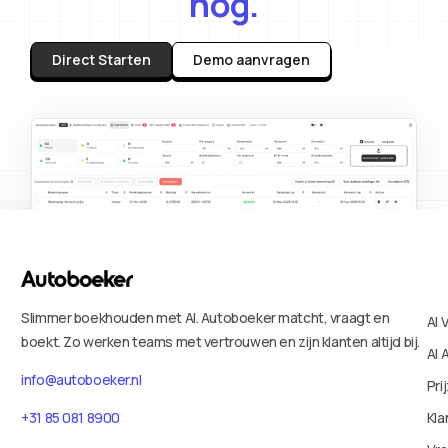
nog.
Direct Starten
Demo aanvragen
Slimmer boekhouden met AI. Autoboeker matcht, vraagt en
AI 
boekt. Zo werken teams met vertrouwen en zijn klanten altijd bij.
AI 
info@autoboeker.nl
Pri
Kla
+31 85 081 8900