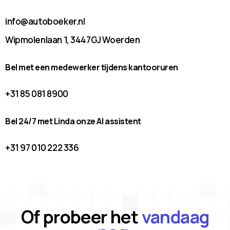
info@autoboeker.nl
Wipmolenlaan 1, 3447GJ Woerden
Bel met een medewerker tijdens kantooruren
+31 85 081 8900
Bel 24/7 met Linda onze AI assistent
+31 97 010 222 336
Of probeer het
vandaag