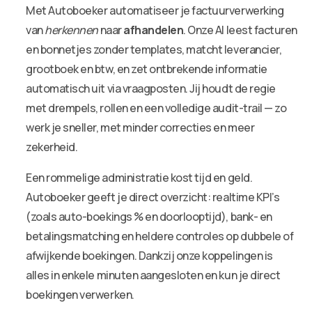
Met Autoboeker automatiseer je factuurverwerking
van
herkennen
naar
afhandelen
. Onze AI leest facturen
en bonnetjes zonder templates, matcht leverancier,
grootboek en btw, en zet ontbrekende informatie
automatisch uit via vraagposten. Jij houdt de regie
met drempels, rollen en een volledige audit-trail — zo
werk je sneller, met minder correcties en meer
zekerheid.
Een rommelige administratie kost tijd en geld.
Autoboeker geeft je direct overzicht: realtime KPI’s
(zoals auto-boekings % en doorlooptijd), bank- en
betalingsmatching en heldere controles op dubbele of
afwijkende boekingen. Dankzij onze koppelingen is
alles in enkele minuten aangesloten en kun je direct
boekingen verwerken.