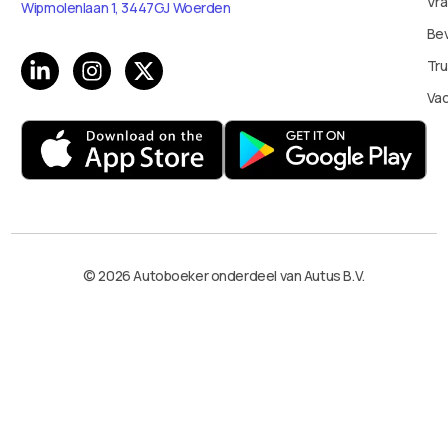
Vr
Wipmolenlaan 1, 3447GJ Woerden
Bev
Tru
Va
© 2026 Autoboeker onderdeel van Autus B.V.