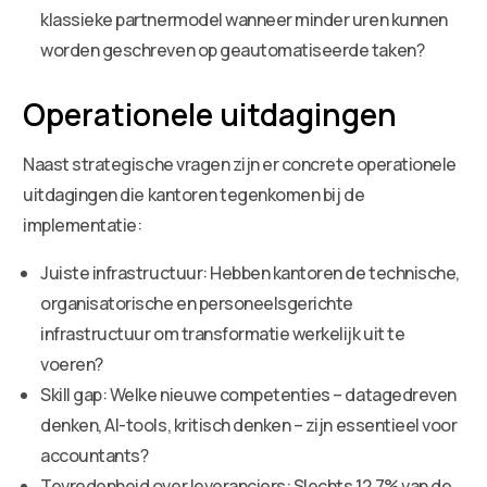
klassieke partnermodel wanneer minder uren kunnen
worden geschreven op geautomatiseerde taken?
Operationele uitdagingen
Naast strategische vragen zijn er concrete operationele
uitdagingen die kantoren tegenkomen bij de
implementatie:
Juiste infrastructuur: Hebben kantoren de technische,
organisatorische en personeelsgerichte
infrastructuur om transformatie werkelijk uit te
voeren?
Skill gap: Welke nieuwe competenties – datagedreven
denken, AI-tools, kritisch denken – zijn essentieel voor
accountants?
Tevredenheid over leveranciers: Slechts 12,7% van de