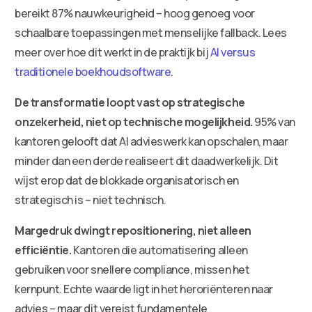
bereikt 87% nauwkeurigheid – hoog genoeg voor
schaalbare toepassingen met menselijke fallback. Lees
meer over hoe dit werkt in de praktijk bij
AI versus
traditionele boekhoudsoftware
.
De transformatie loopt vast op strategische
onzekerheid, niet op technische mogelijkheid.
95% van
kantoren gelooft dat AI advieswerk kan opschalen, maar
minder dan een derde realiseert dit daadwerkelijk. Dit
wijst erop dat de blokkade organisatorisch en
strategisch is – niet technisch.
Margedruk dwingt repositionering, niet alleen
efficiëntie.
Kantoren die automatisering alleen
gebruiken voor snellere compliance, missen het
kernpunt. Echte waarde ligt in het heroriënteren naar
advies – maar dit vereist fundamentele