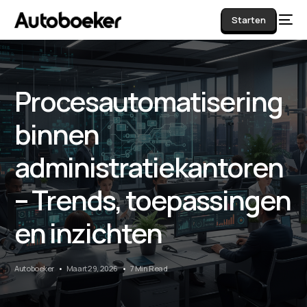
Starten
Procesautomatisering
AI
binnen
administratiekantoren
– Trends, toepassingen
en inzichten
Autoboeker
Maart 29, 2026
7 Min Read