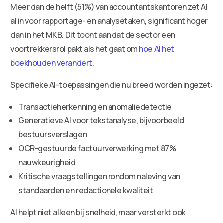
Meer dan de helft (51%) van accountantskantoren zet AI
al in voor rapportage- en analysetaken, significant hoger
dan in het MKB. Dit toont aan dat de sector een
voortrekkersrol pakt als het gaat om
hoe AI het
boekhouden verandert
.
Specifieke AI-toepassingen die nu breed worden ingezet:
Transactieherkenning en anomaliedetectie
Generatieve AI voor tekstanalyse, bijvoorbeeld
bestuursverslagen
OCR-gestuurde factuurverwerking met 87%
nauwkeurigheid
Kritische vraagstellingen rondom naleving van
standaarden en redactionele kwaliteit
AI helpt niet alleen bij snelheid, maar versterkt ook