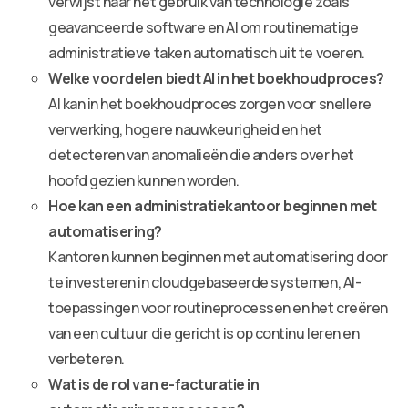
verwijst naar het gebruik van technologie zoals
geavanceerde software en AI om routinematige
administratieve taken automatisch uit te voeren.
Welke voordelen biedt AI in het boekhoudproces?
AI kan in het boekhoudproces zorgen voor snellere
verwerking, hogere nauwkeurigheid en het
detecteren van anomalieën die anders over het
hoofd gezien kunnen worden.
Hoe kan een administratiekantoor beginnen met
automatisering?
Kantoren kunnen beginnen met automatisering door
te investeren in cloudgebaseerde systemen, AI-
toepassingen voor routineprocessen en het creëren
van een cultuur die gericht is op continu leren en
verbeteren.
Wat is de rol van e-facturatie in