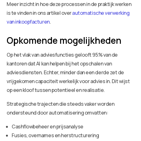
Meer inzicht in hoe deze processen in de praktijk werken
is te vinden in ons artikel over
automatische verwerking
van inkoopfacturen
.
Opkomende mogelijkheden
Op het vlak van adviesfuncties gelooft 95% van de
kantoren dat AI kan helpen bij het opschalen van
adviesdiensten. Echter, minder dan een derde zet de
vrijgekomen capaciteit werkelijk voor advies in. Dit wijst
op een kloof tussen potentieel en realisatie.
Strategische trajecten die steeds vaker worden
ondersteund door automatisering omvatten:
Cashflowbeheer en prijsanalyse
Fusies, overnames en herstructurering