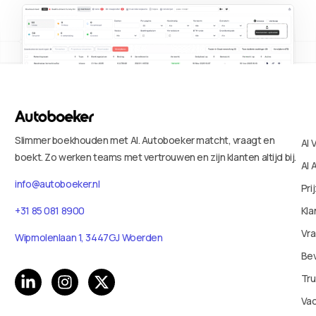
Slimmer boekhouden met AI. Autoboeker matcht, vraagt en
AI 
boekt. Zo werken teams met vertrouwen en zijn klanten altijd bij.
AI 
info@autoboeker.nl
Pri
+31 85 081 8900
Kla
Vr
Wipmolenlaan 1, 3447GJ Woerden
Bev
Tru
Va