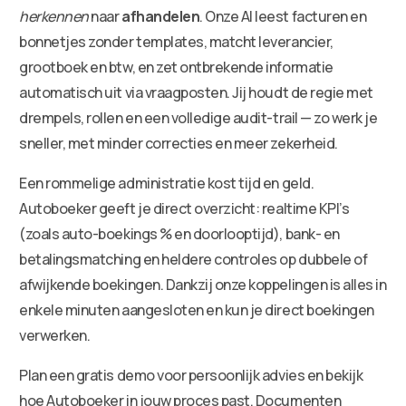
herkennen
naar
afhandelen
. Onze AI leest facturen en
bonnetjes zonder templates, matcht leverancier,
grootboek en btw, en zet ontbrekende informatie
automatisch uit via vraagposten. Jij houdt de regie met
drempels, rollen en een volledige audit-trail — zo werk je
sneller, met minder correcties en meer zekerheid.
Een rommelige administratie kost tijd en geld.
Autoboeker geeft je direct overzicht: realtime KPI’s
(zoals auto-boekings % en doorlooptijd), bank- en
betalingsmatching en heldere controles op dubbele of
afwijkende boekingen. Dankzij onze koppelingen is alles in
enkele minuten aangesloten en kun je direct boekingen
verwerken.
Plan een gratis demo voor persoonlijk advies en bekijk
hoe Autoboeker in jouw proces past. Documenten