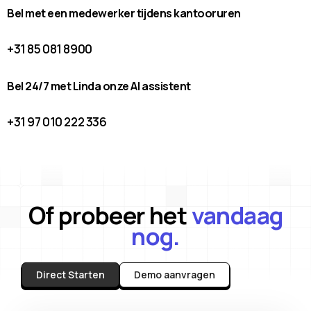
Bel met een medewerker tijdens kantooruren
+31 85 081 8900
Bel 24/7 met Linda onze AI assistent
+31 97 010 222 336
Of probeer het
vandaag
nog.
Direct Starten
Demo aanvragen