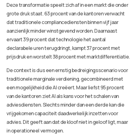
Deze transformatie speelt zich af in een markt die onder
grote druk staat. 63 procent van de kantoren verwacht
dat traditionele compliancediensten binnen vijf jaar
aanzienlijk minder winstgevend worden. Daarnaast
ervaart 39 procent dat technologie het aantal
declarabele uren terugdringt, kampt 37 procent met
prijsdruk en worstelt 38 procent met marktdifferentiatie.
De context is dus een ernstig bedreigingsscenario voor
traditionele marginale verdiening, gecombineerd met
een mogelijkheid die AI creëert. Maar liefst 95 procent
van de kantoren ziet AI als kans voor het schalen van
adviesdiensten. Slechts minder dan een derde kan die
vrijgekomen capaciteit daadwerkelijk inzetten voor
advies. Dit geeft aan dat de kloof niet in geloof ligt, maar
in operationeel vermogen.