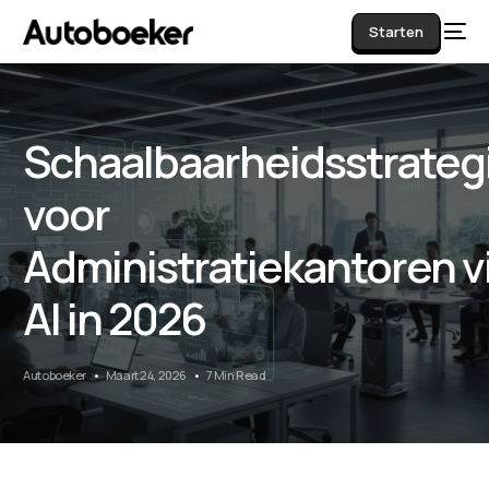
Starten
Schaalbaarheidsstrateg
AI
voor
Administratiekantoren v
AI in 2026
Autoboeker
Maart 24, 2026
7 Min Read