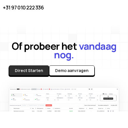
+31 97 010 222 336
Of probeer het
vandaag
nog.
Direct Starten
Demo aanvragen