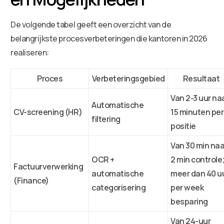
De volgende tabel geeft een overzicht van de
belangrijkste procesverbeteringen die kantoren in 2026
realiseren:
Proces
Verbeteringsgebied
Resultaat
Van 2-3 uur na
Automatische
CV-screening (HR)
15 minuten per
filtering
positie
Van 30 min naa
OCR +
2 min controle
Factuurverwerking
automatische
meer dan 40 u
(Finance)
categorisering
per week
besparing
Van 24-uur