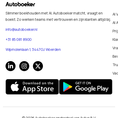
Slimmer boekhouden met AI. Autoboeker matcht, vraagt en
AI 
boekt. Zo werken teams met vertrouwen en zijn klanten altijd bij.
AI 
info@autoboeker.nl
Pri
+31 85 081 8900
Kla
Vr
Wipmolenlaan 1, 3447GJ Woerden
Bev
Tru
Va
© 2026 Autoboeker onderdeel van Autus B.V.