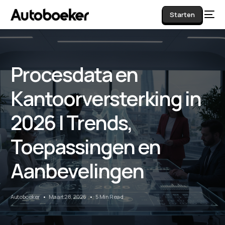
Starten
Procesdata en
AI
Kantoorversterking in
2026 | Trends,
Toepassingen en
Aanbevelingen
Autoboeker
Maart 28, 2026
5 Min Read