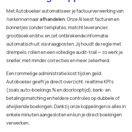
Met Autoboeker automatiseer je factuurverwerking van
herkennen
naar
afhandelen
. Onze AI leest facturen en
bonnetjes zonder templates, matcht leverancier,
grootboek en btw, en zet ontbrekende informatie
automatisch uit via vraagposten. Jij houdt de regie met
drempels, rollen en een volledige audit-trail — zo werk je
sneller, met minder correcties en meer zekerheid.
Een rommelige administratie kost tijd en geld.
Autoboeker geeft je direct overzicht: realtime KPI’s
(zoals auto-boekings % en doorlooptijd), bank- en
betalingsmatching en heldere controles op dubbele of
afwijkende boekingen. Dankzij onze koppelingen is alles in
enkele minuten aangesloten en kun je direct boekingen
verwerken.