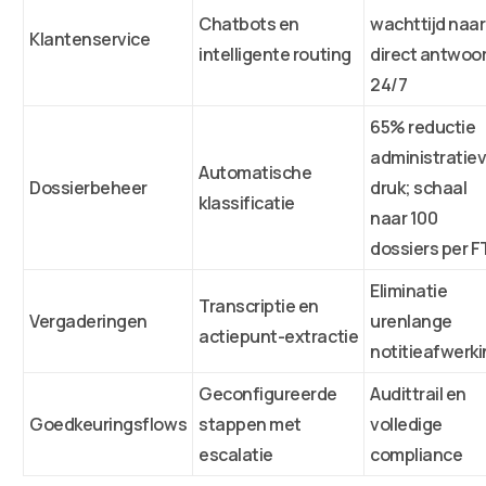
Chatbots en
wachttijd naar
Klantenservice
intelligente routing
direct antwoo
24/7
65% reductie
administratie
Automatische
Dossierbeheer
druk; schaal
klassificatie
naar 100
dossiers per F
Eliminatie
Transcriptie en
Vergaderingen
urenlange
actiepunt-extractie
notitieafwerk
Geconfigureerde
Audittrail en
Goedkeuringsflows
stappen met
volledige
escalatie
compliance