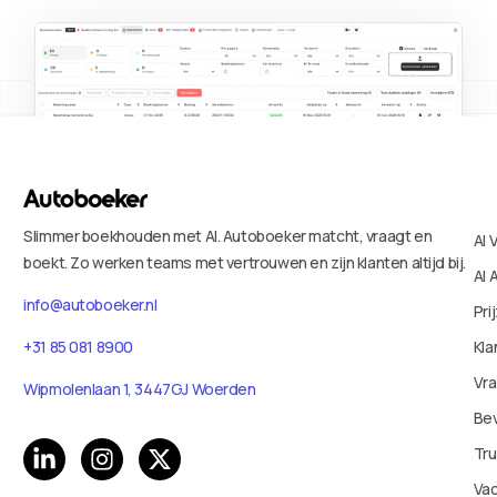
Slimmer boekhouden met AI. Autoboeker matcht, vraagt en
AI 
boekt. Zo werken teams met vertrouwen en zijn klanten altijd bij.
AI 
info@autoboeker.nl
Pri
+31 85 081 8900
Kla
Vr
Wipmolenlaan 1, 3447GJ Woerden
Bev
Tru
Va