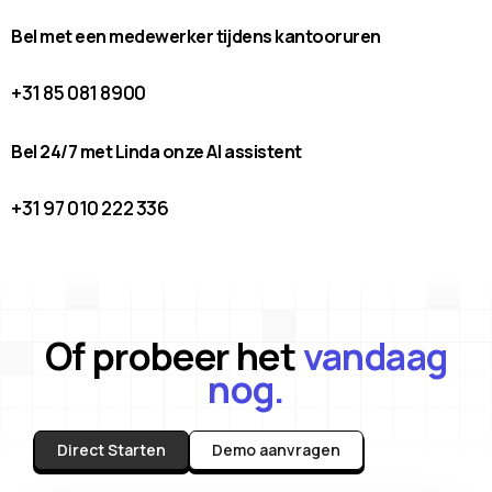
Bel met een medewerker tijdens kantooruren
+31 85 081 8900
Bel 24/7 met Linda onze AI assistent
+31 97 010 222 336
Of probeer het
vandaag
nog.
Direct Starten
Demo aanvragen