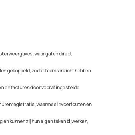
sterweergaves, waar gaten direct
den gekoppeld, zodat teams inzicht hebben
n en facturen door vooraf ingestelde
 urenregistratie, waarmee invoerfouten en
 en kunnen zij hun eigen taken bijwerken,