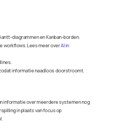
rs, Gantt-diagrammen en Kanban-borden.
de workflows. Lees meer over
AI in
lines.
 zodat informatie naadloos doorstroomt.
van informatie over meerdere systemen nog
pilling in plaats van focus op
l.