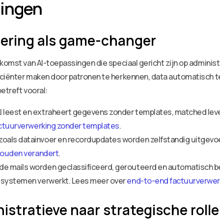
lingen
ering als game-changer
komst van AI-toepassingen die speciaal gericht zijn op administ
iciënter maken door patronen te herkennen, data automatisch t
etreft vooral:
 leest en extraheert gegevens zonder templates, matched lev
ctuurverwerking zonder templates
.
oals datainvoer en recordupdates worden zelfstandig uitgevoe
houden verandert
.
e mails worden geclassificeerd, gerouteerd en automatisch b
e systemen verwerkt. Lees meer over
end-to-end factuurverwerk
istratieve naar strategische roll