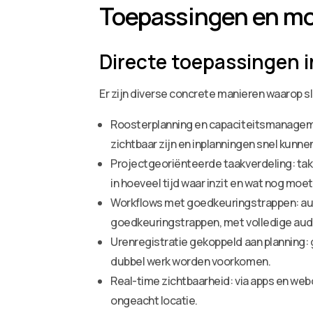
Toepassingen en mo
Directe toepassingen i
Er zijn diverse concrete manieren waarop 
Roosterplanning en capaciteitsmanageme
zichtbaar zijn en inplanningen snel kunn
Projectgeoriënteerde taakverdeling: tak
in hoeveel tijd waar inzit en wat nog moe
Workflows met goedkeuringstrappen: auto
goedkeuringstrappen, met volledige audit
Urenregistratie gekoppeld aan planning
dubbel werk worden voorkomen.
Real-time zichtbaarheid: via apps en web
ongeacht locatie.