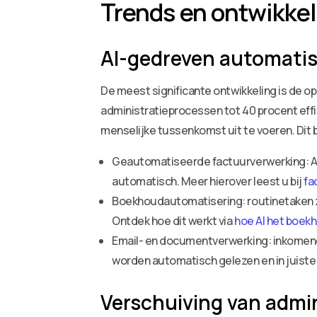
Trends en ontwikke
AI-gedreven automatis
De meest significante ontwikkeling is de op
administratieprocessen tot 40 procent eff
menselijke tussenkomst uit te voeren. Dit b
Geautomatiseerde factuurverwerking: AI
automatisch. Meer hierover leest u bij
fa
Boekhoudautomatisering: routinetaken z
Ontdek hoe dit werkt via
hoe AI het boek
Email- en documentverwerking: inkomend
worden automatisch gelezen en in juist
Verschuiving van admin