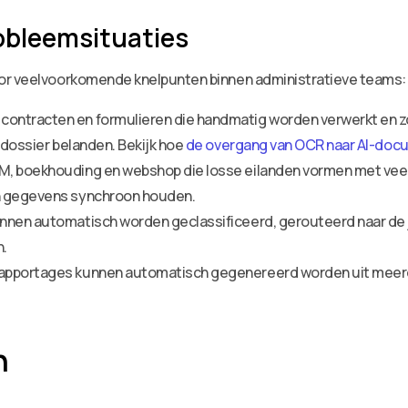
obleemsituaties
oor veelvoorkomende knelpunten binnen administratieve teams:
contracten en formulieren die handmatig worden verwerkt en 
 dossier belanden. Bekijk hoe
de overgang van OCR naar AI-doc
, boekhouding en webshop die losse eilanden vormen met veel h
ch gegevens synchroon houden.
nnen automatisch worden geclassificeerd, gerouteerd naar de j
n.
rapportages kunnen automatisch gegenereerd worden uit meer
n