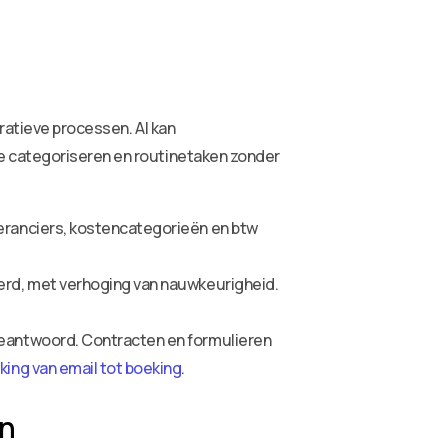
ratieve processen. AI kan
e categoriseren en routinetaken zonder
eranciers, kostencategorieën en btw
rd, met verhoging van nauwkeurigheid.
eantwoord. Contracten en formulieren
ing van email tot boeking
.
en