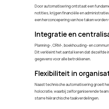
Door automatisering ontstaat een fundament
notities, krijgen financiële en administrati
een herconcepering van hoe taken worden ve
Integratie en centrali
Planning-, CRM-, boekhouding- en communi
Dit verkleint het aantal keren dat dezelfd
gegevens voor alle betrokkenen.
Flexibiliteit in organis
Naast technische automatisering groeit he
holocratie, waarbij zelforganiserende tea
starre hiërarchische taakverdelingen.