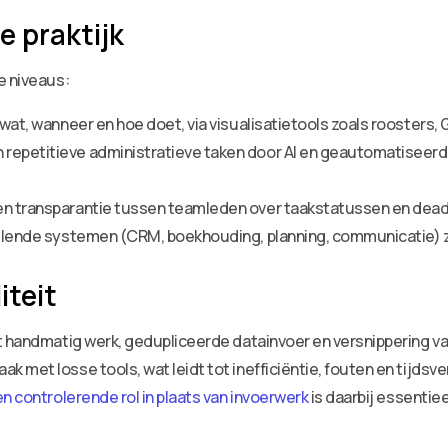
 praktijk
e niveaus:
e wat, wanneer en hoe doet, via visualisatietools zoals rooste
 repetitieve administratieve taken door AI en geautomatiseer
en transparantie tussen teamleden over taakstatussen en dead
hillende systemen (CRM, boekhouding, planning, communicatie)
iteit
mt handmatig werk, gedupliceerde datainvoer en versnippering 
met losse tools, wat leidt tot inefficiëntie, fouten en tijdsvers
n controlerende rol in plaats van invoerwerk
is daarbij essentiee