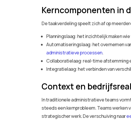
Kerncomponenten in de
De taakverdeling speelt zich af op meerder
Planningslaag: het inzichtelijk maken wi
Automatiseringslaag: het overnemen van
administratieve processen
.
Collaboratielaag: real-time afstemming 
Integratielaag: het verbinden van versc
Context en bedrijfsreal
In traditionele administratieve teams vor
steeds een kernprobleem. Teams werken vaak 
strategischer werk. De verschuiving naar
ee