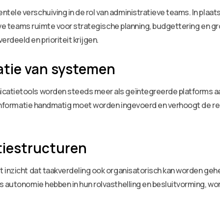
ele verschuiving in de rol van administratieve teams. In plaats
eve teams ruimte voor strategische planning, budgettering en groei
rdeeld en prioriteit krijgen.
satie van systemen
catietools worden steeds meer als geïntegreerde platforms aa
e informatie handmatig moet worden ingevoerd en verhoogt de r
atiestructuren
t inzicht dat taakverdeling ook organisatorisch kan worden ge
ms autonomie hebben in hun rolvasthelling en besluitvorming, w