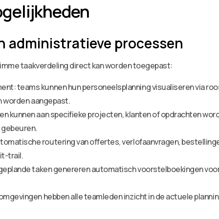
gelijkheden
n administratieve processen
slimme taakverdeling direct kan worden toegepast:
nt: teams kunnen hun personeelsplanning visualiseren via roo
en worden aangepast.
en kunnen aan specifieke projecten, klanten of opdrachten wor
t gebeuren.
matische routering van offertes, verlofaanvragen, bestellinge
-trail.
: geplande taken genereren automatisch voorstelboekingen voor
omgevingen hebben alle teamleden inzicht in de actuele planning