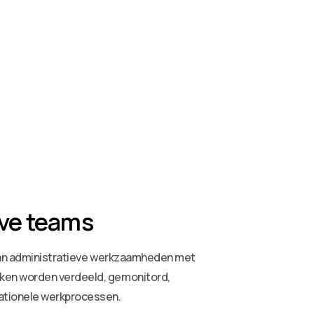
eve teams
e van administratieve werkzaamheden met
aken worden verdeeld, gemonitord,
rationele werkprocessen.