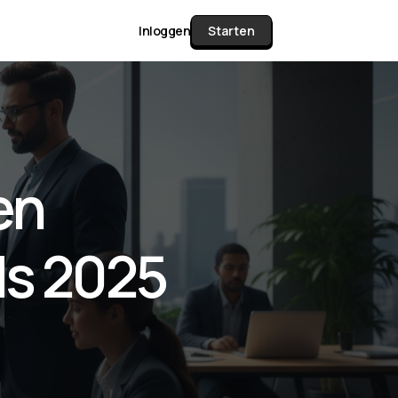
Inloggen
Starten
unctie Matrix
en
gelijk alle pakketten en mogelijkheden
or documenten verzamelen en facturen
ds 2025
werken tot controleren, boeken, bank
ching & klant dashboard.