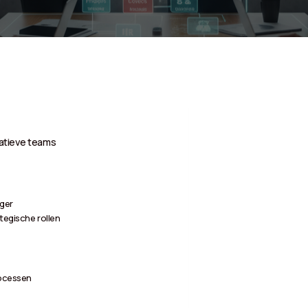
ratieve teams
ger
tegische rollen
rocessen