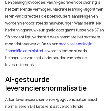
Een belangrijk voordeel van AI-gedreven opschoning is
het zelflerende vermogen. Machine learning-algoritmen
leren van correcties die boekhouders aanbrengen en
worden hierdoor steeds nauwkeuriger. Waar de initiële
herkenningsnauwkeurigheid doorgaans tussen de 87 en
98 procent ligt, verbetert deze naarmate het systeem
meer data verwerkt. De rol van
machine learning in
financiële administratie
wordt hiermee steeds
belangrijker voor het onderhouden van schone
leveranciersdata.
AI-gestuurde
leveranciersnormalisatie
AI kan leveranciersnamen en -gegevens automatisch
normaliseren. Dit betekent dat verschillende