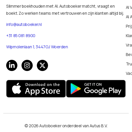
Slimmer boekhouden met AI. Autoboeker matcht, vraagt en
AI 
boekt. Zo werken teams met vertrouwen en zijn klanten altijd bij.
AI 
info@autoboeker.nl
Pri
Kla
+31 85 081 8900
Vr
Wipmolenlaan 1, 3447GJ Woerden
Bev
Tru
Va
© 2026 Autoboeker onderdeel van Autus B.V.