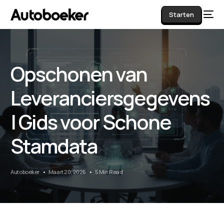
Starten
Opschonen van
AI
Leveranciersgegevens
| Gids voor Schone
Stamdata
Autoboeker
Maart 20, 2026
5 Min Read