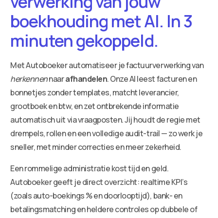
verwerking van jouw
boekhouding met AI. In 3
minuten gekoppeld.
Met Autoboeker automatiseer je factuurverwerking van
herkennen
naar
afhandelen
. Onze AI leest facturen en
bonnetjes zonder templates, matcht leverancier,
grootboek en btw, en zet ontbrekende informatie
automatisch uit via vraagposten. Jij houdt de regie met
drempels, rollen en een volledige audit-trail — zo werk je
sneller, met minder correcties en meer zekerheid.
Een rommelige administratie kost tijd en geld.
Autoboeker geeft je direct overzicht: realtime KPI’s
(zoals auto-boekings % en doorlooptijd), bank- en
betalingsmatching en heldere controles op dubbele of