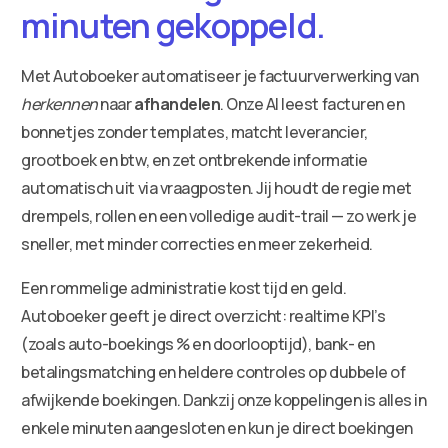
minuten gekoppeld.
Met Autoboeker automatiseer je factuurverwerking van
herkennen
naar
afhandelen
. Onze AI leest facturen en
bonnetjes zonder templates, matcht leverancier,
grootboek en btw, en zet ontbrekende informatie
automatisch uit via vraagposten. Jij houdt de regie met
drempels, rollen en een volledige audit-trail — zo werk je
sneller, met minder correcties en meer zekerheid.
Een rommelige administratie kost tijd en geld.
Autoboeker geeft je direct overzicht: realtime KPI’s
(zoals auto-boekings % en doorlooptijd), bank- en
betalingsmatching en heldere controles op dubbele of
afwijkende boekingen. Dankzij onze koppelingen is alles in
enkele minuten aangesloten en kun je direct boekingen