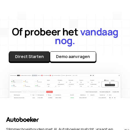
Of probeer het
vandaag
nog.
Direct Starten
Demo aanvragen
Slimmer boekhouden met AI. Autoboeker matcht, vraagt en