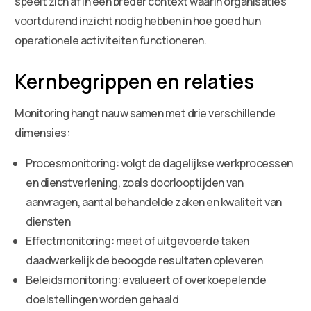
speelt zich af in een breder context waarin organisaties
voortdurend inzicht nodig hebben in hoe goed hun
operationele activiteiten functioneren.
Kernbegrippen en relaties
Monitoring hangt nauw samen met drie verschillende
dimensies:
Procesmonitoring: volgt de dagelijkse werkprocessen
en dienstverlening, zoals doorlooptijden van
aanvragen, aantal behandelde zaken en kwaliteit van
diensten
Effectmonitoring: meet of uitgevoerde taken
daadwerkelijk de beoogde resultaten opleveren
Beleidsmonitoring: evalueert of overkoepelende
doelstellingen worden gehaald