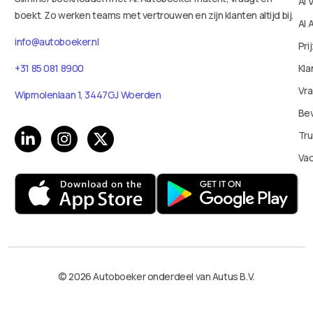
AI 
boekt. Zo werken teams met vertrouwen en zijn klanten altijd bij.
AI 
info@autoboeker.nl
Pri
+31 85 081 8900
Kla
Vr
Wipmolenlaan 1, 3447GJ Woerden
Bev
Tru
Va
© 2026 Autoboeker onderdeel van Autus B.V.