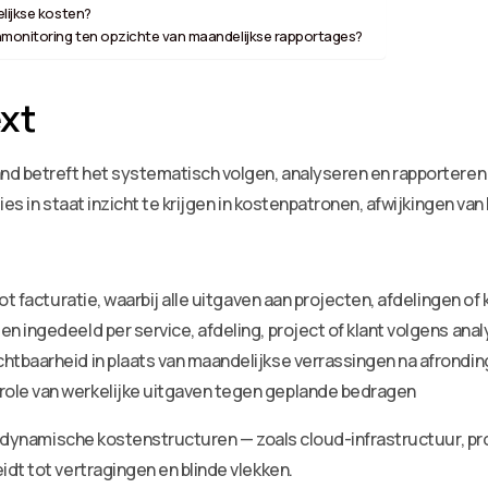
lijkse kosten?
enmonitoring ten opzichte van maandelijkse rapportages?
xt
nd betreft het systematisch volgen, analyseren en rapporteren 
es in staat inzicht te krijgen in kostenpatronen, afwijkingen van
 tot facturatie, waarbij alle uitgaven aan projecten, afdelingen
n ingedeeld per service, afdeling, project of klant volgens ana
htbaarheid in plaats van maandelijkse verrassingen na afrondin
role van werkelijke uitgaven tegen geplande bedragen
et dynamische kostenstructuren — zoals cloud-infrastructuur, 
dt tot vertragingen en blinde vlekken.