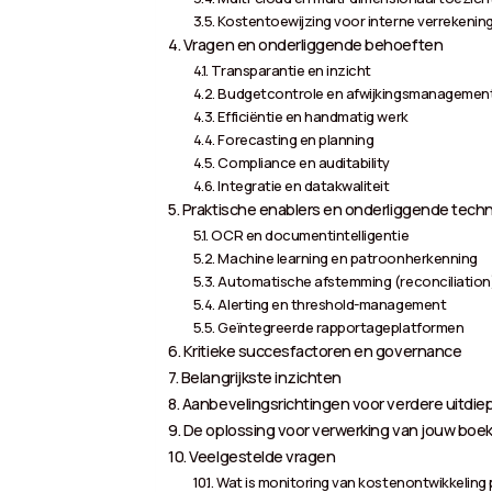
Kostentoewijzing voor interne verrekeni
Vragen en onderliggende behoeften
Transparantie en inzicht
Budgetcontrole en afwijkingsmanagemen
Efficiëntie en handmatig werk
Forecasting en planning
Compliance en auditability
Integratie en datakwaliteit
Praktische enablers en onderliggende tech
OCR en documentintelligentie
Machine learning en patroonherkenning
Automatische afstemming (reconciliation
Alerting en threshold-management
Geïntegreerde rapportageplatformen
Kritieke succesfactoren en governance
Belangrijkste inzichten
Aanbevelingsrichtingen voor verdere uitdie
De oplossing voor verwerking van jouw boek
Veelgestelde vragen
Wat is monitoring van kostenontwikkeling