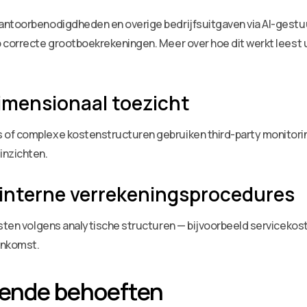
kantoorbenodigdheden en overige bedrijfsuitgaven via AI-ges
 correcte grootboekrekeningen. Meer over hoe dit werkt leest u 
imensionaal toezicht
of complexe kostenstructuren gebruiken third-party monitorin
inzichten.
 interne verrekeningsprocedures
osten volgens analytische structuren — bijvoorbeeld servicekost
enkomst.
gende behoeften