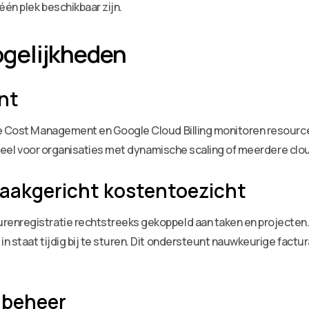
één plek beschikbaar zijn.
gelijkheden
nt
ure Cost Management en Google Cloud Billing monitoren resour
entieel voor organisaties met dynamische scaling of meerdere cl
taakgericht kostentoezicht
renregistratie rechtstreeks gekoppeld aan taken en projecten
n staat tijdig bij te sturen. Dit ondersteunt nauwkeurige fact
nbeheer