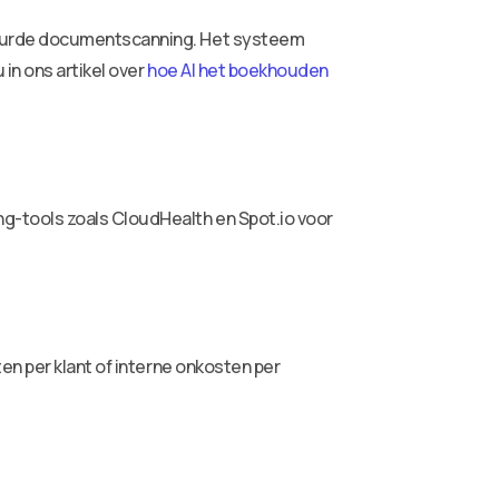
tuurde documentscanning. Het systeem
in ons artikel over
hoe AI het boekhouden
g-tools zoals CloudHealth en Spot.io voor
en per klant of interne onkosten per