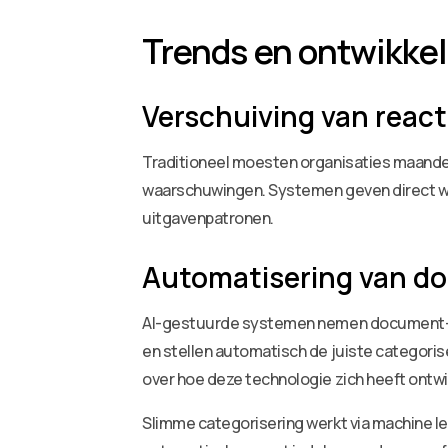
Trends en ontwikke
Verschuiving van react
Traditioneel moesten organisaties maandel
waarschuwingen. Systemen geven direct w
uitgavenpatronen.
Automatisering van do
AI-gestuurde systemen nemen document- en
en stellen automatisch de juiste categoris
over hoe deze technologie zich heeft ontwik
Slimme categorisering werkt via machine l