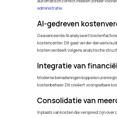
automatisch correct indelen zonder voorafg
administratie
.
AI-gedreven kostenver
Geavanceerde AI analyseert kostenfactoren 
kostencenter. Dit gaat verder dan eenvoud
kosten verdeelt volgens analytische structu
Integratie van financi
Moderne benaderingen koppelen urenregis
kostenbeheer. Dit creëert voorspelbare ko
Consolidatie van meer
In plaats van kosten die verspreid zijn ov