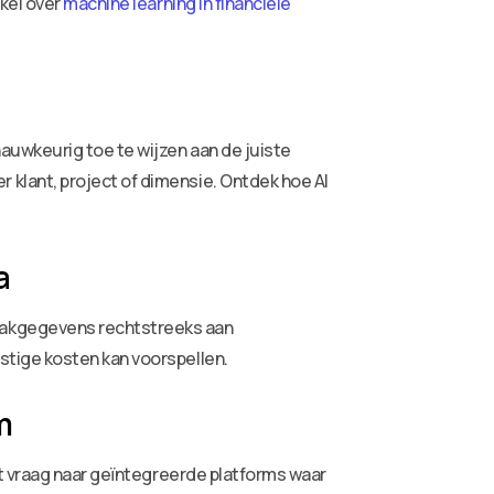
kel over
machine learning in financiële
auwkeurig toe te wijzen aan de juiste
klant, project of dimensie. Ontdek hoe AI
a
aakgegevens rechtstreeks aan
tige kosten kan voorspellen.
m
it vraag naar geïntegreerde platforms waar