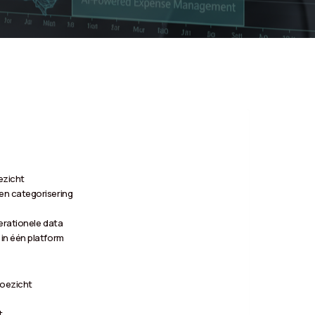
ezicht
en categorisering
perationele data
in één platform
toezicht
t