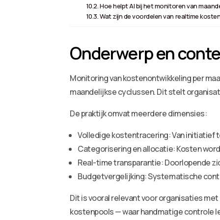
Hoe helpt AI bij het monitoren van maande
Wat zijn de voordelen van realtime kost
Onderwerp en conte
Monitoring van kostenontwikkeling per maa
maandelijkse cyclussen. Dit stelt organisati
De praktijk omvat meerdere dimensies:
Volledige kostentracering: Van initiatief
Categorisering en allocatie: Kosten worde
Real-time transparantie: Doorlopende zic
Budgetvergelijking: Systematische cont
Dit is vooral relevant voor organisaties m
kostenpools — waar handmatige controle lei