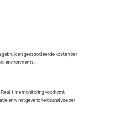
cegebruik en geassocieerde kosten per
oud-environments.
. Real-time monitoring voorkomt
uratie en winstgevendheidsanalyse per