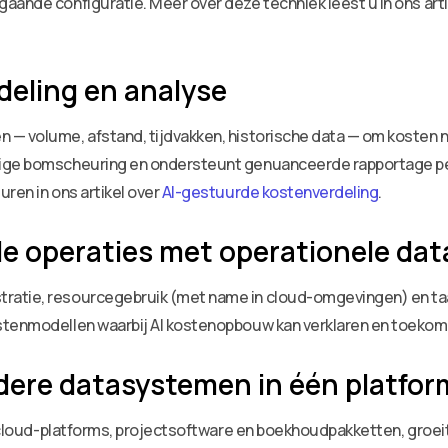
aande configuratie. Meer over deze techniek leest u in ons arti
deling en analyse
— volume, afstand, tijdvakken, historische data — om kosten n
ige bomscheuring en ondersteunt genuanceerde rapportage per 
ren in ons artikel over
AI-gestuurde kostenverdeling
.
ële operaties met operationele dat
tratie, resourcegebruik (met name in cloud-omgevingen) en t
stenmodellen waarbij AI kostenopbouw kan verklaren en toekoms
dere datasystemen in één platfor
er cloud-platforms, projectsoftware en boekhoudpakketten, groe