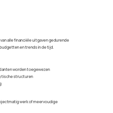
van alle financiële uitgaven gedurende
 budgetten en trends in de tijd.
 of klanten worden toegewezen
lytische structuren
g
projectmatig werk of meervoudige