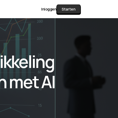
Inloggen
Starten
unctie Matrix
ikkeling
gelijk alle pakketten en mogelijkheden
or documenten verzamelen en facturen
n met AI
werken tot controleren, boeken, bank
ching & klant dashboard.