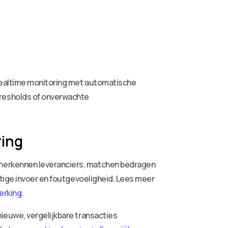
 realtime monitoring met automatische
resholds of onverwachte
ring
 herkennen leveranciers, matchen bedragen
atige invoer en foutgevoeligheid. Lees meer
erking
.
ieuwe, vergelijkbare transacties