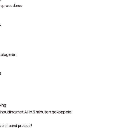
ngsprocedures
t
nologieën
)
ping
houding met AI. In 3 minuten gekoppeld.
 per maand precies?