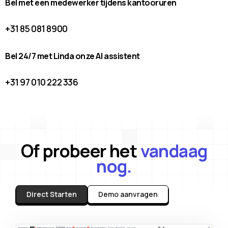
Bel met een medewerker tijdens kantooruren
+31 85 081 8900
Bel 24/7 met Linda onze AI assistent
+31 97 010 222 336
Of probeer het
vandaag
nog.
Direct Starten
Demo aanvragen