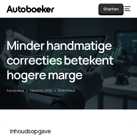
Starten
Minder handmatige
AI
correcties betekent
hogere marge
Autoboeker
Maart 24, 2026
8 Min Read
Inhoudsopgave