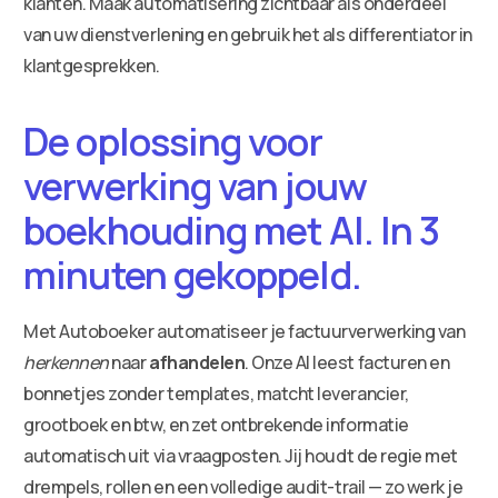
klanten. Maak automatisering zichtbaar als onderdeel
van uw dienstverlening en gebruik het als differentiator in
klantgesprekken.
De oplossing voor
verwerking van jouw
boekhouding met AI. In 3
minuten gekoppeld.
Met Autoboeker automatiseer je factuurverwerking van
herkennen
naar
afhandelen
. Onze AI leest facturen en
bonnetjes zonder templates, matcht leverancier,
grootboek en btw, en zet ontbrekende informatie
automatisch uit via vraagposten. Jij houdt de regie met
drempels, rollen en een volledige audit-trail — zo werk je