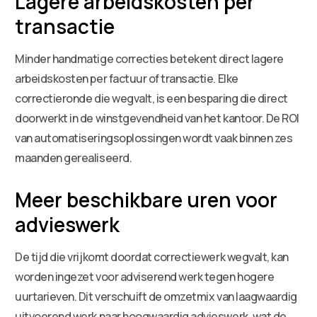
Lagere arbeidskosten per
transactie
Minder handmatige correcties betekent direct lagere
arbeidskosten per factuur of transactie. Elke
correctieronde die wegvalt, is een besparing die direct
doorwerkt in de winstgevendheid van het kantoor. De ROI
van automatiseringsoplossingen wordt vaak binnen zes
maanden gerealiseerd.
Meer beschikbare uren voor
advieswerk
De tijd die vrijkomt doordat correctiewerk wegvalt, kan
worden ingezet voor adviserend werk tegen hogere
uurtarieven. Dit verschuift de omzetmix van laagwaardig
uitvoerend werk naar hoogwaardig advieswerk, wat de