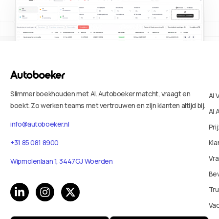
Slimmer boekhouden met AI. Autoboeker matcht, vraagt en
AI 
boekt. Zo werken teams met vertrouwen en zijn klanten altijd bij.
AI 
info@autoboeker.nl
Pri
Kla
+31 85 081 8900
Vr
Wipmolenlaan 1, 3447GJ Woerden
Bev
Tru
Va