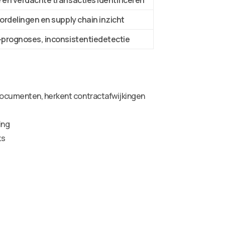
en verdachte transacties identificeren
ordelingen en supply chain inzicht
-prognoses, inconsistentiedetectie
 documenten, herkent contractafwijkingen
ing
ks