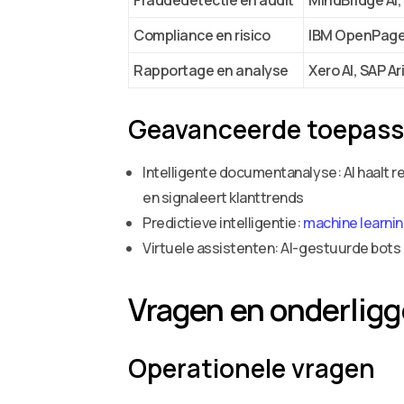
Fraudedetectie en audit
MindBridge AI, 
Compliance en risico
IBM OpenPage
Rapportage en analyse
Xero AI, SAP Ar
Geavanceerde toepassi
Intelligente documentanalyse: AI haalt r
en signaleert klanttrends
Predictieve intelligentie:
machine learni
Virtuele assistenten: AI-gestuurde bo
Vragen en onderlig
Operationele vragen