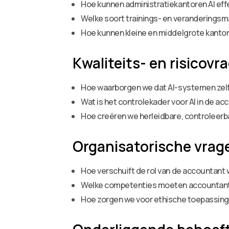
Hoe kunnen administratiekantoren AI ef
Welke soort trainings- en veranderingsm
Hoe kunnen kleine en middelgrote kantor
Kwaliteits- en risicovr
Hoe waarborgen we dat AI-systemen zelf 
Wat is het controlekader voor AI in de a
Hoe creëren we herleidbare, controleerb
Organisatorische vrag
Hoe verschuift de rol van de accountant
Welke competenties moeten accountants 
Hoe zorgen we voor ethische toepassing 