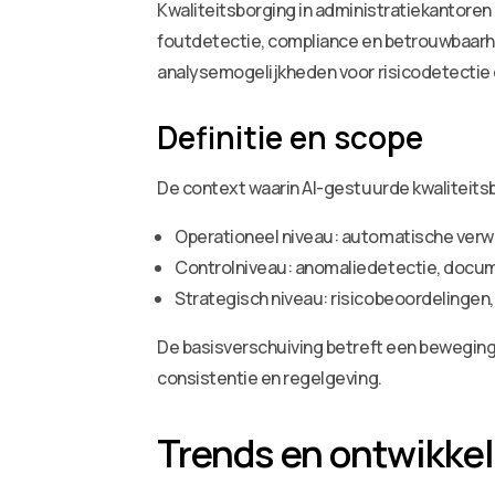
Kwaliteitsborging in administratiekantoren 
foutdetectie, compliance en betrouwbaarh
analysemogelijkheden voor risicodetectie
Definitie en scope
De context waarin AI-gestuurde kwaliteitsb
Operationeel niveau: automatische verwe
Controlniveau: anomaliedetectie, docum
Strategisch niveau: risicobeoordelingen,
De basisverschuiving betreft een beweging
consistentie en regelgeving.
Trends en ontwikke