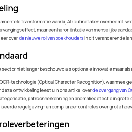
eling
amentele transformatie waarbij AI routinetaken overneemt, wa
rvangingseffect, maar een heroriëntatie van menselijke aandach
meer over
de nieuwe rol van boekhouders
in dit veranderende la
andaard
sector niet langer beschouwd als optionele innovatie maar als 
OCR-technologie (Optical Character Recognition), waarmee g
eze ontwikkeling leest u in ons artikel over
de overgang van O
categorisatie, patroonherkenning en anomaliedetectie in grote
seerde regelgeving- en compliance-controles over grote hoe
roleverbeteringen