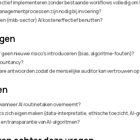
fectief implementeren zonder bestaande workflows volledig om 
anagementprocessen zijn nodig bij invoering?
en (mkb-sector) AI kosteneffectief benutten?
agen
geen nieuwe risico’s introduceren (bias, algoritme-fouten)?
ccountancy?
are antwoorden zodat de menselijke auditor kan vertrouwen op
en
 wanneer AI routinetaken overneemt?
zich eigen maken (data-interpretatie, ethische toezicht, AI-
en transparantie van AI-algoritmen?