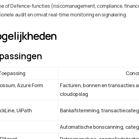
Line of Defence-functies (risicomanagement, compliance, finan
tionele audit en omvat real-time monitoring en signalering.
gelijkheden
epassingen
Toepassing
Concr
 Rossum, Azure Form
Facturen, bonnen en transacties 
cloudopslag
ckLine, UiPath
Bankafstemming, transactiecatego
Automatische bonscanning, categor