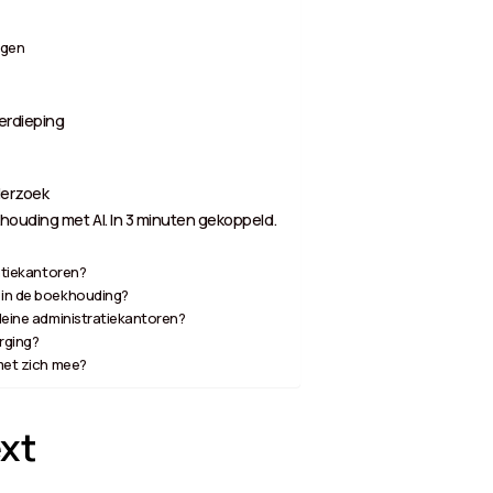
agen
erdieping
derzoek
houding met AI. In 3 minuten gekoppeld.
ratiekantoren?
n in de boekhouding?
kleine administratiekantoren?
rging?
 met zich mee?
xt