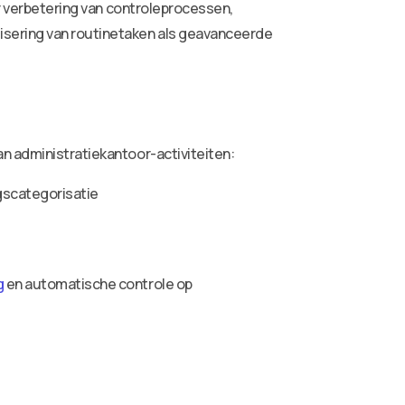
er verbetering van controleprocessen,
isering van routinetaken als geavanceerde
an administratiekantoor-activiteiten:
gscategorisatie
g
en automatische controle op