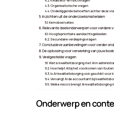
Kwaliteits- en risicovragen
Organisatorische vragen
Onderliggende behoeften achter deze vr
Inzichten uit de onderzoeksmaterialen
Kernobservaties
Relevante deelonderwerpen voor verdere v
Hoogteprioritaire aandachtsgebieden
Secundaire verdiepingsvragen
Conclusieve aanbevelingen voor verder on
De oplossing voor verwerking van jouw boek
Veelgestelde vragen
Wat is kwaliteitsborging met AI in administ
Hoe helpt AI bij het voorkomen van foute
Is AI-kwaliteitsborging ook geschikt voor 
Vervangt AI de accountant bij kwaliteitsbo
Welke risico’s brengt AI-kwaliteitsborging
Onderwerp en conte