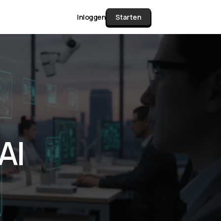
Inloggen
Starten
unctie Matrix
gelijk alle pakketten en mogelijkheden
or documenten verzamelen en facturen
AI
werken tot controleren, boeken, bank
ching & klant dashboard.