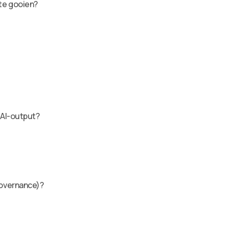
te gooien?
 AI-output?
governance)?