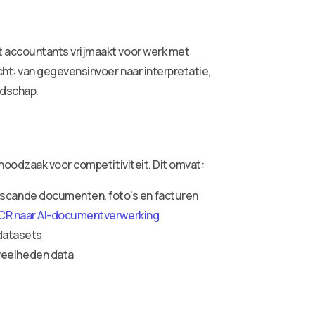
t accountants vrijmaakt voor werk met
t: van gegevensinvoer naar interpretatie,
ndschap.
noodzaak voor competitiviteit. Dit omvat:
escande documenten, foto’s en facturen
CR naar AI-documentverwerking
.
 datasets
veelheden data