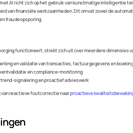
met AI richt zich op het gebruik van kunstmatige intelligentie t
eid van financiële werkzaamheden. Dit omvat zowel de automat
 en fraudeopsporing.
orging functioneert, strekt zich uit over meerdere dimensies v
rking en validatie van transacties, factuurgegevens en boekin
entvalidatie en compliance-monitoring
 trend-signalering en proactief advieswerk
 van reactieve foutcorrectie naar
proactieve kwaliteitsbewakin
lingen