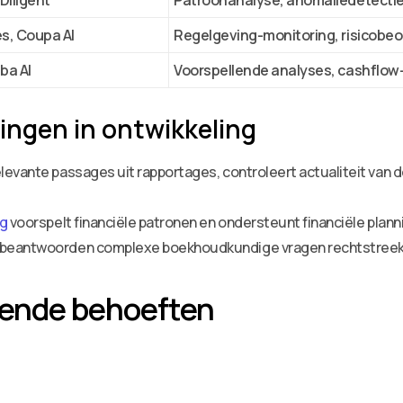
Diligent
Patroonanalyse, anomaliedetectie 
s, Coupa AI
Regelgeving-monitoring, risicobeo
iba AI
Voorspellende analyses, cashflow
ngen in ontwikkeling
elevante passages uit rapportages, controleert actualiteit van
ng
voorspelt financiële patronen en ondersteunt financiële plann
ts beantwoorden complexe boekhoudkundige vragen rechtstree
gende behoeften