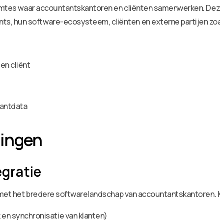
uimtes waar accountantskantoren en cliënten samenwerken. Deze 
, hun software-ecosysteem, cliënten en externe partijen zoal
en cliënt
lantdata
lingen
egratie
ie met het bredere softwarelandschap van accountantskantoren.
 synchronisatie van klanten)