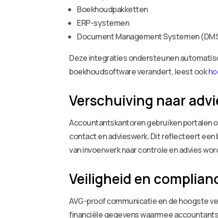
Boekhoudpakketten
ERP-systemen
Document Management Systemen (DMS) 
Deze integraties ondersteunen automatisc
boekhoudsoftware verandert, leest ook
ho
Verschuiving naar adv
Accountantskantoren gebruiken portalen om
contact en advieswerk. Dit reflecteert een
van invoerwerk naar controle en advies word
Veiligheid en complian
AVG-proof communicatie en de hoogste veil
financiële gegevens waarmee accountantsk