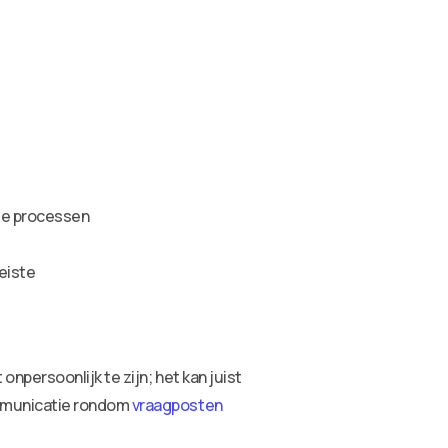
gde processen
reiste
persoonlijk te zijn; het kan juist
ommunicatie rondom
vraagposten