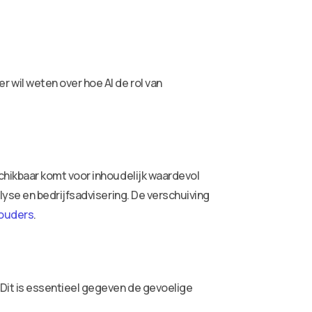
wil weten over hoe AI de rol van
hikbaar komt voor inhoudelijk waardevol
yse en bedrijfsadvisering. De verschuiving
houders
.
Dit is essentieel gegeven de gevoelige