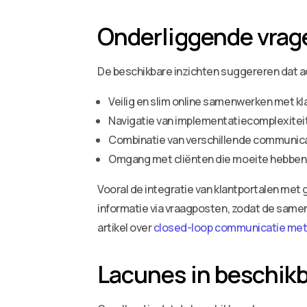
Onderliggende vrag
De beschikbare inzichten suggereren dat 
Veilig en slim online samenwerken met k
Navigatie van implementatiecomplexitei
Combinatie van verschillende communic
Omgang met cliënten die moeite hebben
Vooral de integratie van klantportalen m
informatie via vraagposten, zodat de samenw
artikel over
closed-loop communicatie met
Lacunes in beschikb