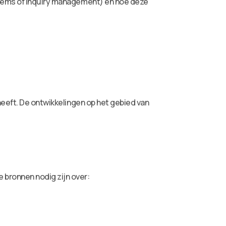
items of inquiry management) en hoe deze
heeft. De ontwikkelingen op het gebied van
bronnen nodig zijn over: