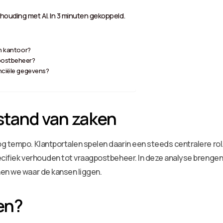
houding met AI. In 3 minuten gekoppeld.
?
jn kantoor?
gpostbeheer?
anciële gegevens?
stand van zaken
g tempo. Klantportalen spelen daarin een steeds centralere rol
pecifiek verhouden tot vraagpostbeheer. In deze analyse brenge
nen we waar de kansen liggen.
en?