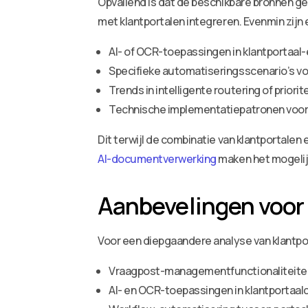
Opvallend is dat de beschikbare bronnen g
met klantportalen integreren. Evenmin zijn 
AI- of OCR-toepassingen in klantportaa
Specifieke automatiseringsscenario’s v
Trends in intelligente routering of priori
Technische implementatiepatronen voor
Dit terwijl de combinatie van klantportale
AI-documentverwerking
maken het mogelijk
Aanbevelingen voor
Voor een diepgaandere analyse van klantp
Vraagpost-managementfunctionaliteite
AI- en OCR-toepassingen in klantportaa