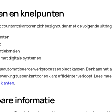
en en knelpunten
accountantskantoren zich bezighouden met de volgende uitdag
lanten
t
atiekanalen
 met digitale systemen
et geautomatiseerde werkprocessen biedt kansen. Denk aan het
erking tussen kantoor en klant efficiënter verloopt. Lees meer o
 klanten
.
are informatie