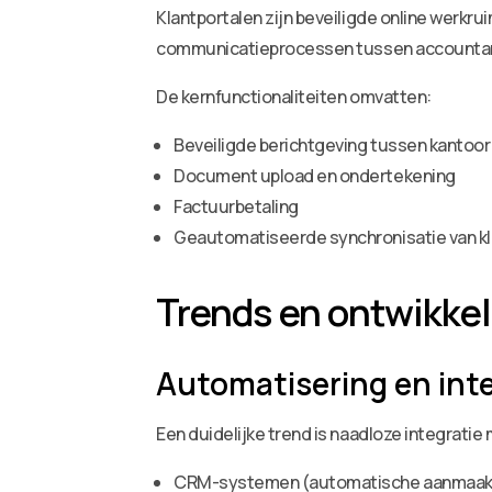
Klantportalen zijn beveiligde online werkr
communicatieprocessen tussen accountants
De kernfunctionaliteiten omvatten:
Beveiligde berichtgeving tussen kantoor 
Document upload en ondertekening
Factuurbetaling
Geautomatiseerde synchronisatie van k
Trends en ontwikke
Automatisering en int
Een duidelijke trend is naadloze integrat
CRM-systemen (automatische aanmaak en