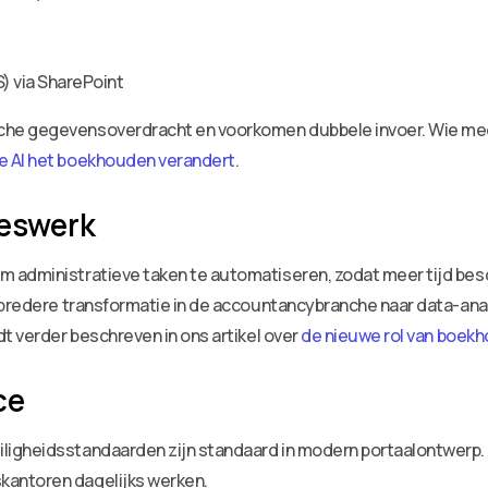
via SharePoint
he gegevensoverdracht en voorkomen dubbele invoer. Wie meer 
e AI het boekhouden verandert
.
ieswerk
 administratieve taken te automatiseren, zodat meer tijd besc
 bredere transformatie in de accountancybranche naar data-anal
t verder beschreven in ons artikel over
de nieuwe rol van boek
ce
igheidsstandaarden zijn standaard in modern portaalontwerp. 
antoren dagelijks werken.