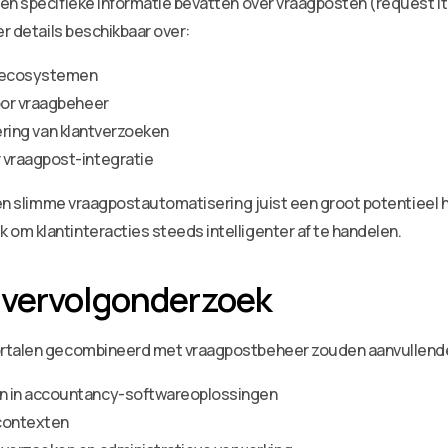
een specifieke informatie bevatten over vraagposten (request 
er details beschikbaar over:
l-ecosystemen
oor vraagbeheer
tering van klantverzoeken
 vraagpost-integratie
n en slimme vraagpostautomatisering juist een groot potentieel 
 om klantinteracties steeds intelligenter af te handelen.
 vervolgonderzoek
ortalen gecombineerd met vraagpostbeheer zouden aanvullende 
n in accountancy-softwareoplossingen
lcontexten