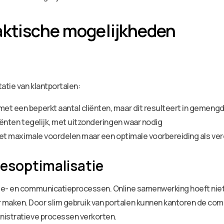
aktische mogelijkheden
atie van klantportalen:
 met een beperkt aantal cliënten, maar dit resulteert in gemen
liënten tegelijk, met uitzonderingen waar nodig
, met maximale voordelen maar een optimale voorbereiding als ve
esoptimalisatie
e- en communicatieprocessen. Online samenwerking hoeft niet on
maken. Door slim gebruik van portalen kunnen kantoren de c
nistratieve processen verkorten.