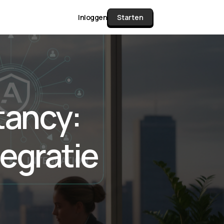
Inloggen
Starten
unctie Matrix
tancy:
gelijk alle pakketten en mogelijkheden
or documenten verzamelen en facturen
tegratie
werken tot controleren, boeken, bank
ching & klant dashboard.