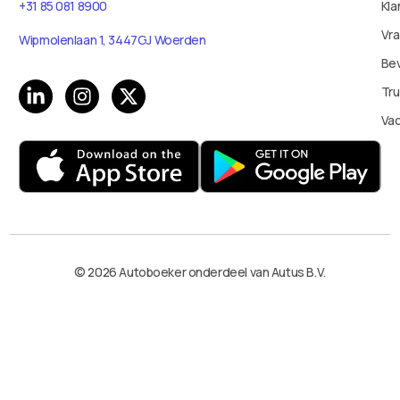
+31 85 081 8900
Kla
Vr
Wipmolenlaan 1, 3447GJ Woerden
Bev
Tru
Va
© 2026 Autoboeker onderdeel van Autus B.V.