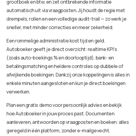
grootboek en btw, en zet ontbrekende informatie
automatisch uit via vraagposten. Jij houdt de regie met
drempels, rollen en een volledige audit-trail — zo werk je
sneller, met minder correcties en meer zekerheid.
Een rommelige administratie kost tijd en geld.
Autoboeker geeft je direct overzicht: realtime KPI’s
(zoals auto-boekings % en doorlooptijd), bank- en
betalingsmatching en heldere controles op dubbele of
afwijkende boekingen. Dankzij onze koppelingen is alles in
enkele minuten aangesloten en kun je direct boekingen
verwerken.
Plan een gratis demo voor persoonlijk advies en bekijk
hoe Autoboeker in jouw proces past. Documenten
aanleveren, antwoorden op vraagposten en boeken: alles
geregeld in één platform, zonder e-mailgevecht.