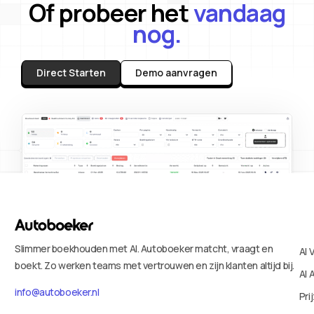
Of probeer het
vandaag
nog.
Direct Starten
Demo aanvragen
Slimmer boekhouden met AI. Autoboeker matcht, vraagt en
AI 
boekt. Zo werken teams met vertrouwen en zijn klanten altijd bij.
AI 
info@autoboeker.nl
Pri