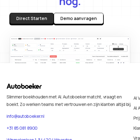
nog.
Direct Starten
Demo aanvragen
Slimmer boekhouden met AI. Autoboeker matcht, vraagt en
AI 
boekt. Zo werken teams met vertrouwen en zijn klanten altijd bij.
AI 
info@autoboeker.nl
Pri
+31 85 081 8900
Kla
Vr
Wipmolenlaan 1, 3447GJ Woerden