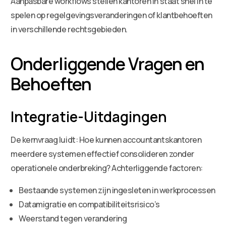
Aanpasbare workflows stellen kantoren in staat snel in te
spelen op regelgevingsveranderingen of klantbehoeften
in verschillende rechtsgebieden.
Onderliggende Vragen en
Behoeften
Integratie-Uitdagingen
De kernvraag luidt: Hoe kunnen accountantskantoren
meerdere systemen effectief consolideren zonder
operationele onderbreking? Achterliggende factoren:
Bestaande systemen zijn ingesleten in werkprocessen
Datamigratie en compatibiliteitsrisico’s
Weerstand tegen verandering