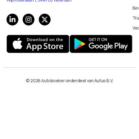
Bev
Tru
Va
© 2026 Autoboeker onderdeel van Autus B.V.