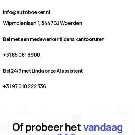
info@autoboeker.nl
Wipmolenlaan 1, 3447GJ Woerden
Bel met een medewerker tijdens kantooruren
+31 85 081 8900
Bel 24/7 met Linda onze AI assistent
+31 97 010 222 336
Of probeer het
vandaag