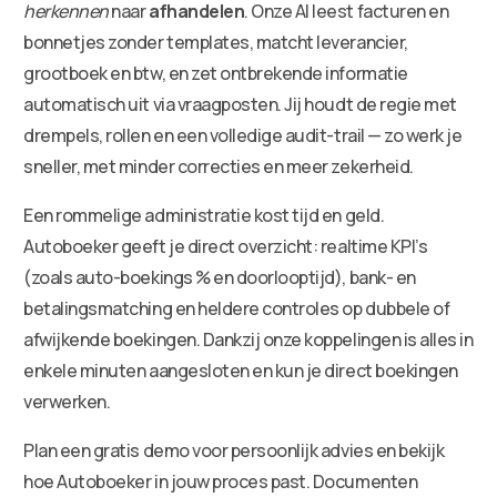
herkennen
naar
afhandelen
. Onze AI leest facturen en
bonnetjes zonder templates, matcht leverancier,
grootboek en btw, en zet ontbrekende informatie
automatisch uit via vraagposten. Jij houdt de regie met
drempels, rollen en een volledige audit-trail — zo werk je
sneller, met minder correcties en meer zekerheid.
Een rommelige administratie kost tijd en geld.
Autoboeker geeft je direct overzicht: realtime KPI’s
(zoals auto-boekings % en doorlooptijd), bank- en
betalingsmatching en heldere controles op dubbele of
afwijkende boekingen. Dankzij onze koppelingen is alles in
enkele minuten aangesloten en kun je direct boekingen
verwerken.
Plan een gratis demo voor persoonlijk advies en bekijk
hoe Autoboeker in jouw proces past. Documenten