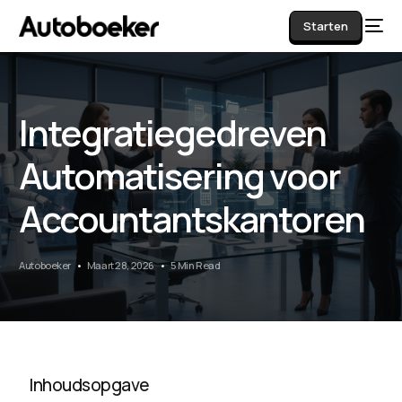
Starten
Integratiegedreven
AI
Automatisering voor
Accountantskantoren
Autoboeker
Maart 28, 2026
5 Min Read
Inhoudsopgave