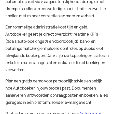
automatisch uit via vraagposten. Jij houdt de regie met
drempels, rollen en een volledige audit-trail — zo werk je
sneller, met minder correcties en meer zekerheid.
Een rommelige administratie kost tijd en geld.
Autoboeker geeft je direct overzicht: realtime KPI’s
(zoals auto-boekings % en doorlooptijd), bank- en
betalingsmatching en heldere controles op dubbele of
afwijkende boekingen. Dankzij onze koppelingen is alles in
enkele minuten aangesloten en kun je direct boekingen
verwerken.
Plan een gratis demo voor persoonlijk advies en bekijk
hoe Autoboeker in jouw proces past. Documenten
aanleveren, antwoorden op vraagposten en boeken: alles
geregeld in één platform, zonder e-mailgevecht.
Gratis demo met een van onze adviseurs
Autoboeker