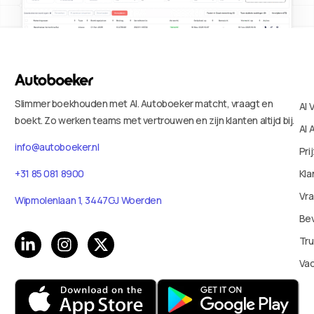
Slimmer boekhouden met AI. Autoboeker matcht, vraagt en
AI 
boekt. Zo werken teams met vertrouwen en zijn klanten altijd bij.
AI 
info@autoboeker.nl
Pri
+31 85 081 8900
Kla
Vr
Wipmolenlaan 1, 3447GJ Woerden
Bev
Tru
Va