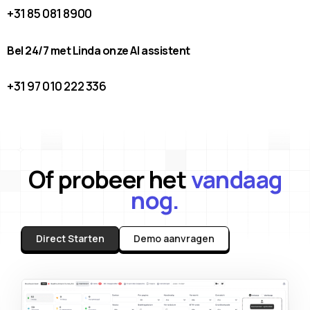
+31 85 081 8900
Bel 24/7 met Linda onze AI assistent
+31 97 010 222 336
Of probeer het
vandaag
nog.
Direct Starten
Demo aanvragen