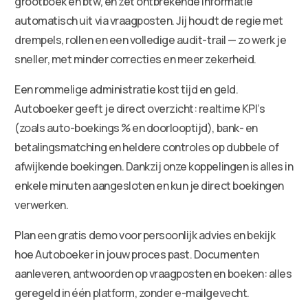
grootboek en btw, en zet ontbrekende informatie
automatisch uit via vraagposten. Jij houdt de regie met
drempels, rollen en een volledige audit-trail — zo werk je
sneller, met minder correcties en meer zekerheid.
Een rommelige administratie kost tijd en geld.
Autoboeker geeft je direct overzicht: realtime KPI’s
(zoals auto-boekings % en doorlooptijd), bank- en
betalingsmatching en heldere controles op dubbele of
afwijkende boekingen. Dankzij onze koppelingen is alles in
enkele minuten aangesloten en kun je direct boekingen
verwerken.
Plan een gratis demo voor persoonlijk advies en bekijk
hoe Autoboeker in jouw proces past. Documenten
aanleveren, antwoorden op vraagposten en boeken: alles
geregeld in één platform, zonder e-mailgevecht.