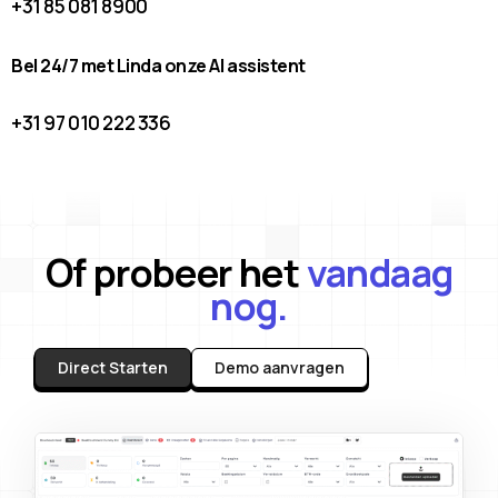
+31 85 081 8900
Bel 24/7 met Linda onze AI assistent
+31 97 010 222 336
Of probeer het
vandaag
nog.
Direct Starten
Demo aanvragen