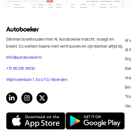
Slimmer boekhouden met AI. Autoboeker matcht, vraagt en
AI 
boekt. Zo werken teams met vertrouwen en zijn klanten altijd bij.
AI 
info@autoboeker.nl
Pri
+31 85 081 8900
Kla
Vr
Wipmolenlaan 1, 3447GJ Woerden
Bev
Tru
Va