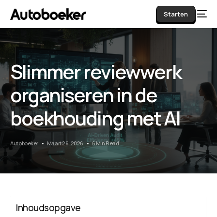
Starten
Slimmer reviewwerk
AI
organiseren in de
boekhouding met AI
Autoboeker
Maart 26, 2026
6 Min Read
Inhoudsopgave