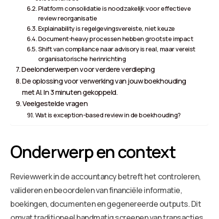
Platform consolidatie is noodzakelijk voor effectieve
review reorganisatie
Explainability is regelgevingsvereiste, niet keuze
Document-heavy processen hebben grootste impact
Shift van compliance naar advisory is real, maar vereist
organisatorische herinrichting
Deelonderwerpen voor verdere verdieping
De oplossing voor verwerking van jouw boekhouding
met AI. In 3 minuten gekoppeld.
Veelgestelde vragen
Wat is exception-based review in de boekhouding?
Onderwerp en context
Reviewwerk in de accountancy betreft het controleren,
valideren en beoordelen van financiële informatie,
boekingen, documenten en gegenereerde outputs. Dit
omvat traditioneel handmatig screenen van transacties,