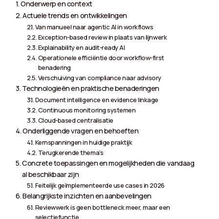
Onderwerp en context
Actuele trends en ontwikkelingen
Van manueel naar agentic AI in workflows
Exception-based review in plaats van lijnwerk
Explainability en audit-ready AI
Operationele efficiëntie door workflow-first
benadering
Verschuiving van compliance naar advisory
Technologieën en praktische benaderingen
Document intelligence en evidence linkage
Continuous monitoring systemen
Cloud-based centralisatie
Onderliggende vragen en behoeften
Kernspanningen in huidige praktijk
Terugkerende thema’s
Concrete toepassingen en mogelijkheden die vandaag
al beschikbaar zijn
Feitelijk geïmplementeerde use cases in 2026
Belangrijkste inzichten en aanbevelingen
Reviewwerk is geen bottleneck meer, maar een
selectiefunctie