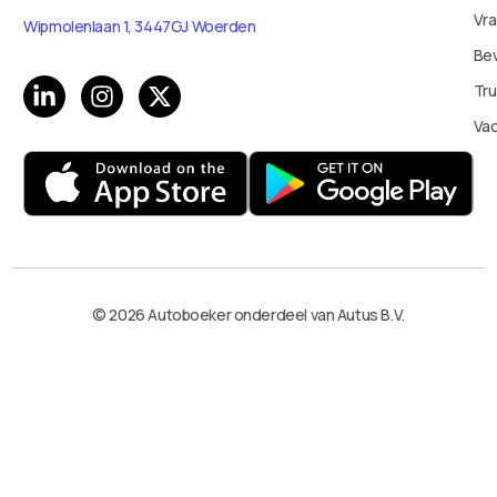
Vr
Wipmolenlaan 1, 3447GJ Woerden
Bev
Tru
Va
© 2026 Autoboeker onderdeel van Autus B.V.