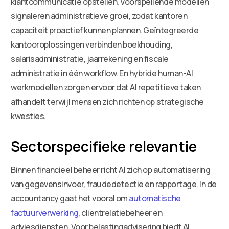
klantcommunicatie opstellen. Voorspellende modellen
signaleren administratieve groei, zodat kantoren
capaciteit proactief kunnen plannen. Geïntegreerde
kantooroplossingen verbinden boekhouding,
salarisadministratie, jaarrekening en fiscale
administratie in één workflow. En hybride human-AI
werkmodellen zorgen ervoor dat AI repetitieve taken
afhandelt terwijl mensen zich richten op strategische
kwesties.
Sectorspecifieke relevantie
Binnen financieel beheer richt AI zich op automatisering
van gegevensinvoer, fraudedetectie en rapportage. In de
accountancy gaat het vooral om
automatische
factuurverwerking
, clientrelatiebeheer en
adviesdiensten. Voor belastingadvisering biedt AI