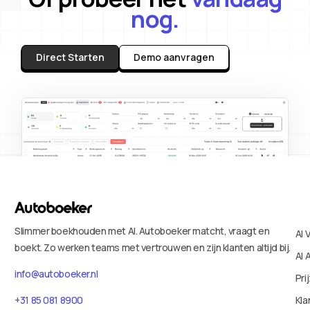
nog.
Direct Starten
Demo aanvragen
Slimmer boekhouden met AI. Autoboeker matcht, vraagt en
AI 
boekt. Zo werken teams met vertrouwen en zijn klanten altijd bij.
AI 
info@autoboeker.nl
Pri
+31 85 081 8900
Kla