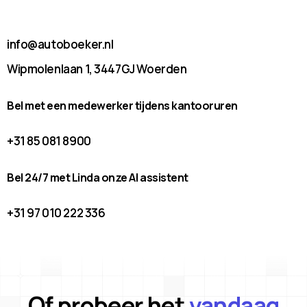
info@autoboeker.nl
Wipmolenlaan 1, 3447GJ Woerden
Bel met een medewerker tijdens kantooruren
+31 85 081 8900
Bel 24/7 met Linda onze AI assistent
+31 97 010 222 336
Of probeer het
vandaag