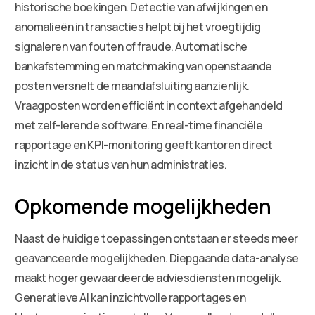
historische boekingen. Detectie van afwijkingen en
anomalieën in transacties helpt bij het vroegtijdig
signaleren van fouten of fraude. Automatische
bankafstemming en matchmaking van openstaande
posten versnelt de maandafsluiting aanzienlijk.
Vraagposten worden efficiënt in context afgehandeld
met zelf-lerende software. En real-time financiële
rapportage en KPI-monitoring geeft kantoren direct
inzicht in de status van hun administraties.
Opkomende mogelijkheden
Naast de huidige toepassingen ontstaan er steeds meer
geavanceerde mogelijkheden. Diepgaande data-analyse
maakt hoger gewaardeerde adviesdiensten mogelijk.
Generatieve AI kan inzichtvolle rapportages en