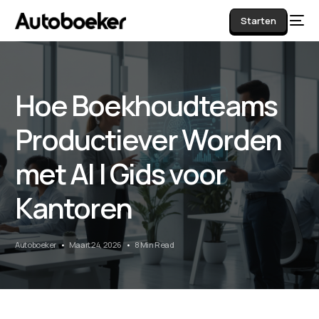
Starten
Hoe Boekhoudteams
AI
Productiever Worden
met AI | Gids voor
Kantoren
Autoboeker
Maart 24, 2026
8 Min Read