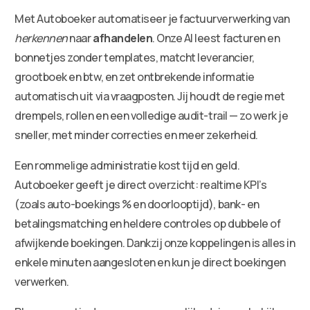
Met Autoboeker automatiseer je factuurverwerking van
herkennen
naar
afhandelen
. Onze AI leest facturen en
bonnetjes zonder templates, matcht leverancier,
grootboek en btw, en zet ontbrekende informatie
automatisch uit via vraagposten. Jij houdt de regie met
drempels, rollen en een volledige audit-trail — zo werk je
sneller, met minder correcties en meer zekerheid.
Een rommelige administratie kost tijd en geld.
Autoboeker geeft je direct overzicht: realtime KPI’s
(zoals auto-boekings % en doorlooptijd), bank- en
betalingsmatching en heldere controles op dubbele of
afwijkende boekingen. Dankzij onze koppelingen is alles in
enkele minuten aangesloten en kun je direct boekingen
verwerken.