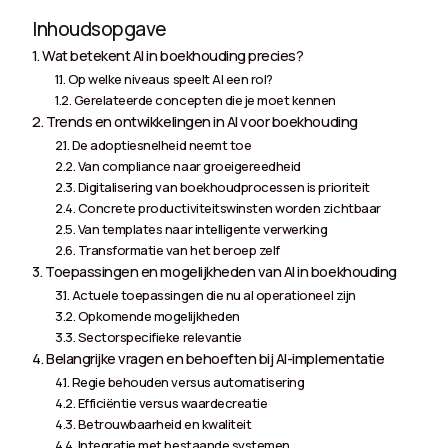
Inhoudsopgave
Wat betekent AI in boekhouding precies?
Op welke niveaus speelt AI een rol?
Gerelateerde concepten die je moet kennen
Trends en ontwikkelingen in AI voor boekhouding
De adoptiesnelheid neemt toe
Van compliance naar groeigereedheid
Digitalisering van boekhoudprocessen is prioriteit
Concrete productiviteitswinsten worden zichtbaar
Van templates naar intelligente verwerking
Transformatie van het beroep zelf
Toepassingen en mogelijkheden van AI in boekhouding
Actuele toepassingen die nu al operationeel zijn
Opkomende mogelijkheden
Sectorspecifieke relevantie
Belangrijke vragen en behoeften bij AI-implementatie
Regie behouden versus automatisering
Efficiëntie versus waardecreatie
Betrouwbaarheid en kwaliteit
Integratie met bestaande systemen