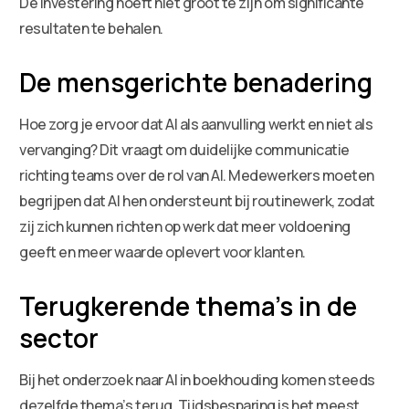
De investering hoeft niet groot te zijn om significante
resultaten te behalen.
De mensgerichte benadering
Hoe zorg je ervoor dat AI als aanvulling werkt en niet als
vervanging? Dit vraagt om duidelijke communicatie
richting teams over de rol van AI. Medewerkers moeten
begrijpen dat AI hen ondersteunt bij routinewerk, zodat
zij zich kunnen richten op werk dat meer voldoening
geeft en meer waarde oplevert voor klanten.
Terugkerende thema’s in de
sector
Bij het onderzoek naar AI in boekhouding komen steeds
dezelfde thema’s terug. Tijdsbesparing is het meest