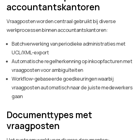
accountantskantoren
Vraagposten worden centraal gebruikt bij diverse
werkprocessen binnen accountantskantoren:
Batchverwerking van periodieke administraties met
UCL/XML-export
Automatische regelherkenning op inkoopfacturen met
vraagposten voor ambiguïteiten
Workflow-gebaseerde goedkeuringen waarbij
vraagposten automatisch naar de juiste medewerkers
gaan
Documenttypes met
vraagposten
Het systeem werkt voor diverse documenten: