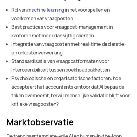
Rol van
machine learning
in het voorspellen en
voorkomen van vraagposten
Best practices voor vraagpost-management in
kantoren met meer dan vijftig cliënten
Integratie van vraagposten met real-time declaratie-
en onkostenverwerking
Standaardisatie van vraagpostformaten voor
interoperabiliteit tussen boekhoudpakketten
Psychologische en organisatorische factoren: hoe
accepteert het accountantskantoor dat AI bepaalde
taken overneemt, terwijl menselijke validatie blijft voor
kritieke vraagposten?
Marktobservatie
De trend naar template-vrije AI en human-in-the-loop