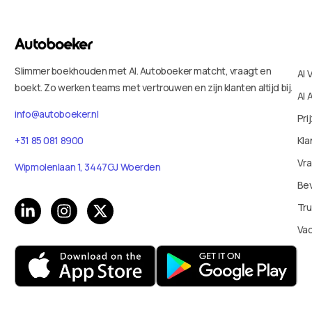
Slimmer boekhouden met AI. Autoboeker matcht, vraagt en
AI 
boekt. Zo werken teams met vertrouwen en zijn klanten altijd bij.
AI 
info@autoboeker.nl
Pri
Kla
+31 85 081 8900
Vr
Wipmolenlaan 1, 3447GJ Woerden
Bev
Tru
Va