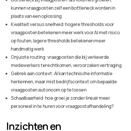
kunnen vraagposten zelf een bottleneck worden in
plaats van een oplossing
Kwaliteit versus snelheid: hogere thresholds voor
vraagposten betekenen meer werk voor AI met risico
op fouten, lagere thresholds betekenen meer
handmatig werk
Onjuiste routing: vraagposten die bij verkeerde
medewerkers terechtkomen, veroorzaken vertraging
Gebrek aan context: AI kan technische informatie
herkennen, maar mist bedrijfscontext om bepaalde
vraagposten autonoom op te lossen
Schaalbaarheid: hoe groei je zonder lineair meer
personeel in te huren voor vraagpostafhandeling?
Inzichten en