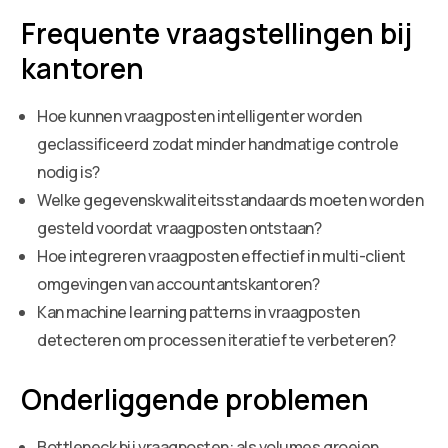
Frequente vraagstellingen bij
kantoren
Hoe kunnen vraagposten intelligenter worden
geclassificeerd zodat minder handmatige controle
nodig is?
Welke gegevenskwaliteitsstandaards moeten worden
gesteld voordat vraagposten ontstaan?
Hoe integreren vraagposten effectief in multi-client
omgevingen van accountantskantoren?
Kan machine learning patterns in vraagposten
detecteren om processen iteratief te verbeteren?
Onderliggende problemen
Bottleneck bij vraagposten: als volumes groeien,