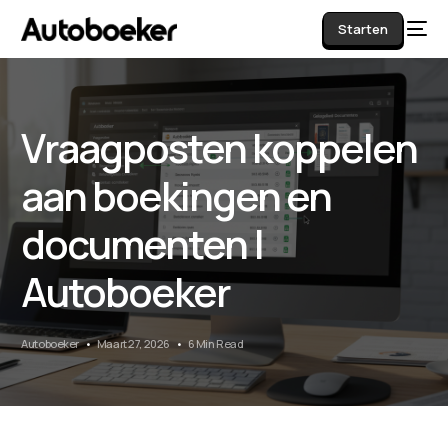
Starten
Vraagposten koppelen
AI
aan boekingen en
documenten |
Autoboeker
Autoboeker
Maart 27, 2026
6 Min Read