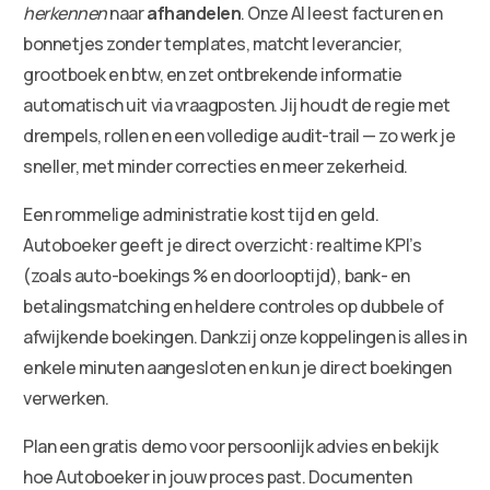
herkennen
naar
afhandelen
. Onze AI leest facturen en
bonnetjes zonder templates, matcht leverancier,
grootboek en btw, en zet ontbrekende informatie
automatisch uit via vraagposten. Jij houdt de regie met
drempels, rollen en een volledige audit-trail — zo werk je
sneller, met minder correcties en meer zekerheid.
Een rommelige administratie kost tijd en geld.
Autoboeker geeft je direct overzicht: realtime KPI’s
(zoals auto-boekings % en doorlooptijd), bank- en
betalingsmatching en heldere controles op dubbele of
afwijkende boekingen. Dankzij onze koppelingen is alles in
enkele minuten aangesloten en kun je direct boekingen
verwerken.
Plan een gratis demo voor persoonlijk advies en bekijk
hoe Autoboeker in jouw proces past. Documenten