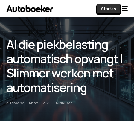
Starten
AI die piekbelasting
AI
automatisch opvangt |
Slimmer werken met
automatisering
Autoboeker
Maart 18, 2026
6 Min Read