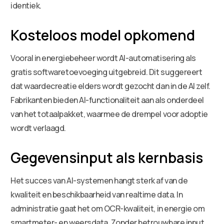
identiek.
Kosteloos model opkomend
Vooral in energiebeheer wordt AI-automatisering als
gratis softwaretoevoeging uitgebreid. Dit suggereert
dat waardecreatie elders wordt gezocht dan in de AI zelf.
Fabrikanten bieden AI-functionaliteit aan als onderdeel
van het totaalpakket, waarmee de drempel voor adoptie
wordt verlaagd.
Gegevensinput als kernbasis
Het succes van AI-systemen hangt sterk af van de
kwaliteit en beschikbaarheid van realtime data. In
administratie gaat het om OCR-kwaliteit, in energie om
smartmeter- en weersdata. Zonder betrouwbare input