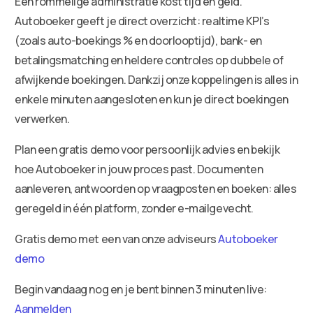
Een rommelige administratie kost tijd en geld.
Autoboeker geeft je direct overzicht: realtime KPI’s
(zoals auto-boekings % en doorlooptijd), bank- en
betalingsmatching en heldere controles op dubbele of
afwijkende boekingen. Dankzij onze koppelingen is alles in
enkele minuten aangesloten en kun je direct boekingen
verwerken.
Plan een gratis demo voor persoonlijk advies en bekijk
hoe Autoboeker in jouw proces past. Documenten
aanleveren, antwoorden op vraagposten en boeken: alles
geregeld in één platform, zonder e-mailgevecht.
Gratis demo met een van onze adviseurs
Autoboeker
demo
Begin vandaag nog en je bent binnen 3 minuten live:
Aanmelden