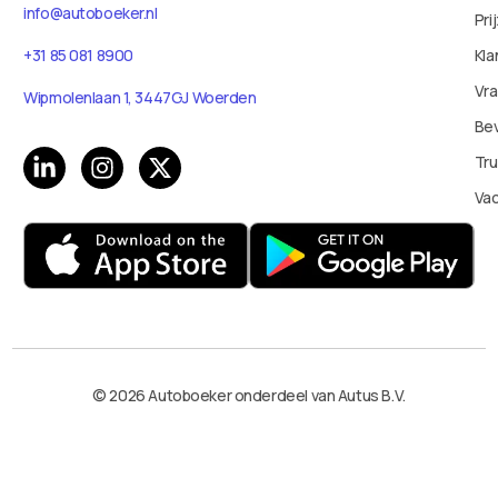
info@autoboeker.nl
Pri
Kla
+31 85 081 8900
Vr
Wipmolenlaan 1, 3447GJ Woerden
Bev
Tru
Va
© 2026 Autoboeker onderdeel van Autus B.V.