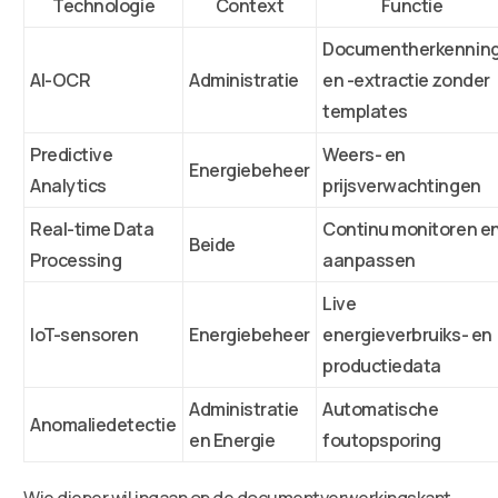
Technologie
Context
Functie
Documentherkennin
AI-OCR
Administratie
en -extractie zonder
templates
Predictive
Weers- en
Energiebeheer
Analytics
prijsverwachtingen
Real-time Data
Continu monitoren e
Beide
Processing
aanpassen
Live
IoT-sensoren
Energiebeheer
energieverbruiks- en
productiedata
Administratie
Automatische
Anomaliedetectie
en Energie
foutopsporing
Wie dieper wil ingaan op de documentverwerkingskant,