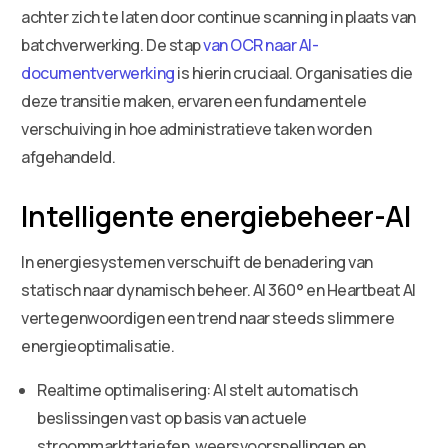
achter zich te laten door continue scanning in plaats van
batchverwerking. De stap
van OCR naar AI-
documentverwerking
is hierin cruciaal. Organisaties die
deze transitie maken, ervaren een fundamentele
verschuiving in hoe administratieve taken worden
afgehandeld.
Intelligente energiebeheer-AI
In energiesystemen verschuift de benadering van
statisch naar dynamisch beheer. AI 360° en Heartbeat AI
vertegenwoordigen een trend naar steeds slimmere
energieoptimalisatie.
Realtime optimalisering: AI stelt automatisch
beslissingen vast op basis van actuele
stroommarkttariefen, weersvoorspellingen en