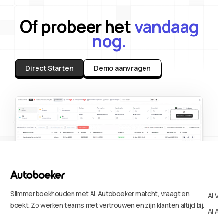
Of probeer het
vandaag
nog.
Direct Starten
Demo aanvragen
Slimmer boekhouden met AI. Autoboeker matcht, vraagt en
AI 
boekt. Zo werken teams met vertrouwen en zijn klanten altijd bij.
AI 