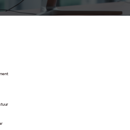
ament
stuur
ar