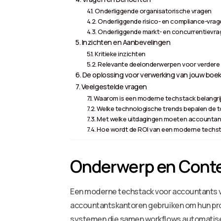
Onderliggende organisatorische vragen
Onderliggende risico- en compliance-vrag
Onderliggende markt- en concurrentievr
Inzichten en Aanbevelingen
Kritieke inzichten
Relevante deelonderwerpen voor verdere 
De oplossing voor verwerking van jouw boek
Veelgestelde vragen
Waarom is een moderne techstack belangr
Welke technologische trends bepalen de
Met welke uitdagingen moeten accountant
Hoe wordt de ROI van een moderne techs
Onderwerp en Cont
Een moderne techstack voor accountants v
accountantskantoren gebruiken om hun proce
systemen die samen workflows automatisere