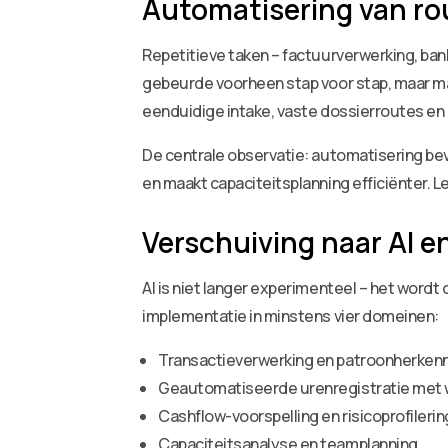
Automatisering van ro
Repetitieve taken – factuurverwerking, ba
gebeurde voorheen stap voor stap, maar ma
eenduidige intake, vaste dossierroutes en 
De centrale observatie: automatisering bev
en maakt capaciteitsplanning efficiënter. Le
Verschuiving naar AI e
AI is niet langer experimenteel – het wordt
implementatie in minstens vier domeinen:
Transactieverwerking en patroonherkenn
Geautomatiseerde urenregistratie me
Cashflow-voorspelling en risicoprofilerin
Capaciteitsanalyse en teamplanning