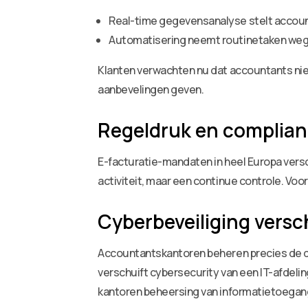
Real-time gegevensanalyse stelt accounta
Automatisering neemt routinetaken weg, 
Klanten verwachten nu dat accountants nie
aanbevelingen geven.
Regeldruk en complian
E-facturatie-mandaten in heel Europa versch
activiteit, maar een continue controle. Vo
Cyberbeveiliging versc
Accountantskantoren beheren precies de data
verschuift cybersecurity van een IT-afdel
kantoren beheersing van informatietoegan