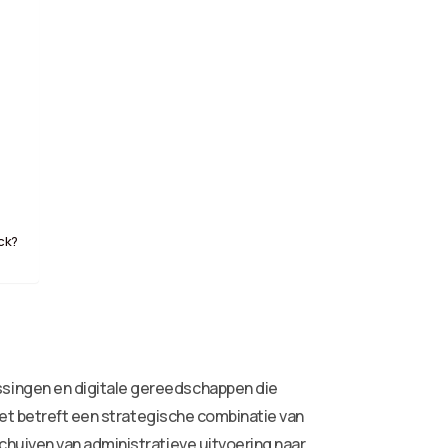
ck?
singen en digitale gereedschappen die
het betreft een strategische combinatie van
huiven van administratieve uitvoering naar