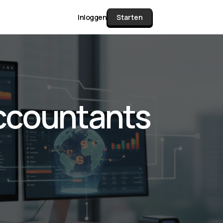
Inloggen
Starten
unctie Matrix
ccountants
gelijk alle pakketten en mogelijkheden
or documenten verzamelen en facturen
werken tot controleren, boeken, bank
ching & klant dashboard.