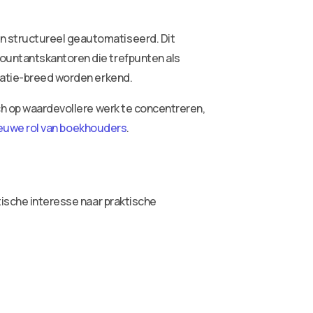
n structureel geautomatiseerd. Dit
countantskantoren die trefpunten als
isatie-breed worden erkend.
ich op waardevollere werk te concentreren,
euwe rol van boekhouders
.
tische interesse naar praktische