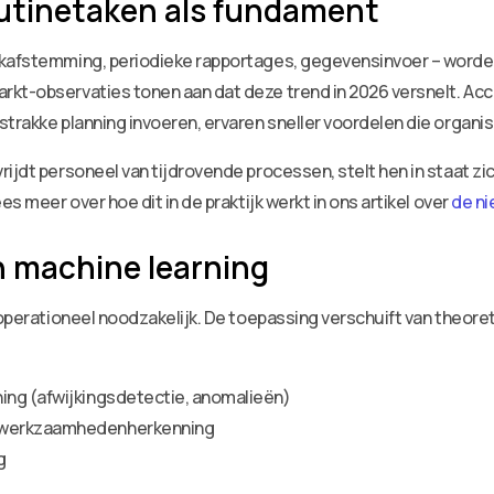
utinetaken als fundament
nkafstemming, periodieke rapportages, gegevensinvoer – worde
rkt-observaties tonen aan dat deze trend in 2026 versnelt. Ac
strakke planning invoeren, ervaren sneller voordelen die organ
rijdt personeel van tijdrovende processen, stelt hen in staat z
es meer over hoe dit in de praktijk werkt in ons artikel over
de ni
n machine learning
 operationeel noodzakelijk. De toepassing verschuift van theore
ing (afwijkingsdetectie, anomalieën)
t werkzaamhedenherkenning
g