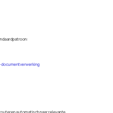
tandaardpatroon:
AI-documentverwerking
routeren automatisch naar relevante