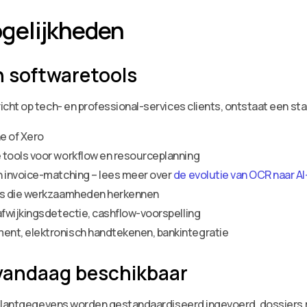
gelijkheden
n softwaretools
cht op tech- en professional-services clients, ontstaat een s
e of Xero
tools voor workflow en resourceplanning
 invoice-matching – lees meer over
de evolutie van OCR naar 
ls die werkzaamheden herkennen
fwijkingsdetectie, cashflow-voorspelling
nt, elektronisch handtekenen, bankintegratie
vandaag beschikbaar
 Klantgegevens worden gestandaardiseerd ingevoerd, dossiers 