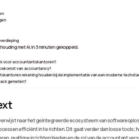
en
agen
verdieping
houding met AI. In 3 minuten gekoppeld.
ijk voor accountantskantoren?
 toekomst van accountancy?
skantoren rekening houden bij de implementatie van een moderne techsta
tack gemeten?
ext
erwijst naar het geïntegreerde ecosysteem van softwareoplos
ssen efficiënt in te richten. Dit gaat verder dan losse tools; 
n, realtime inzichten bieden en de rol van de accountant versc