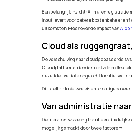
Een belangrijk inzicht: AI in urenregistrati
input levert voor betere kostenbeheer en fa
uitkomsten. Meer over de impact van
AI op
Cloud als ruggengraat, 
De verschuiving naar cloudgebaseerde system
Cloudplatformen bieden niet alleen flexibi
dezelfde live data ongeacht locatie, wat c
Dit stelt ook nieuwe eisen: cloudgebaseer
Van administratie naar
De marktontwikkeling toont een duidelijke
mogelijk gemaakt door twee factoren: