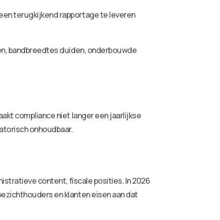
leen terugkijkend rapportage te leveren
erken, bandbreedtes duiden, onderbouwde
akt compliance niet langer een jaarlijkse
satorisch onhoudbaar.
stratieve content, fiscale posities. In 2026
oezichthouders en klanten eisen aan dat