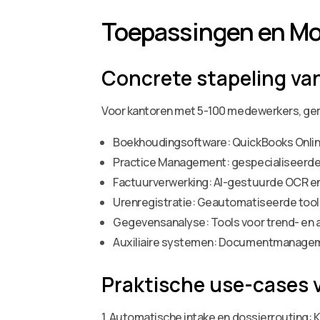
Toepassingen en Mo
Concrete stapeling va
Voor kantoren met 5-100 medewerkers, geri
Boekhoudingsoftware: QuickBooks Onlin
Practice Management: gespecialiseerde 
Factuurverwerking: AI-gestuurde OCR en
Urenregistratie: Geautomatiseerde too
Gegevensanalyse: Tools voor trend- en a
Auxiliaire systemen: Documentmanageme
Praktische use-cases 
1. Automatische intake en dossierrouting: