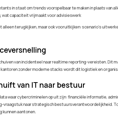
nts in staat om trends voorspelbaar te maken in plaats van al
wat capaciteit vrijmaakt voor advisieswerk
t alleen terugkijken, maar ook vooruitkijken: scenario’s uitw
ceversnelling
uiven van incidenteel naar realtime reporting-vereisten. Dit ma
or kantoren zonder moderne stacks wordt dit logistiek en organi
huift van IT naar bestuur
 waar cybercriminelen op uit zijn: financiële informatie, admini
ing-vraagstuk naar strategisch bestuursverantwoordelijkheid. T
g kunnen aantonen.