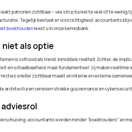
e maakt patronen zichtbaar – wie structureel te veel of te weinig 
cturatie. Tegelijk bestaat er voorzichtigheid: accountants blijv
 het boekhouden
leest u in onze kennisbank.
niet als optie
en is voltooid als trend, inmiddels realiteit. Echter, de impli
liteit en schaalbaarheid, maar fundamenteel: zij maken realti
orrecties sneller zichtbaar maakt en interne en externe samenwe
de architecturen vereisen strakke gouvernance en cybersecurit
 adviesrol
 verschuiving: accountants worden minder “boekhouders” en mee