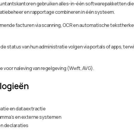
ntantskantoren gebruiken alles-in-één softwarepakketten die f
tiebeheer en rapportage combineren in één systeem.
komende facturen via scanning, OCR en automatische tekstherk
de status van hun administratie volgen via portals of apps, terw
e voor naleving van regelgeving (Wwft, AVG).
logieën
atie en dataextractie
amma’s en externe systemen
en declaraties