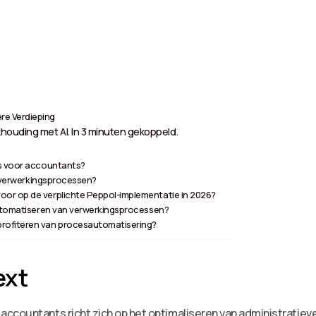
re Verdieping
houding met AI. In 3 minuten gekoppeld.
es voor accountants?
an verwerkingsprocessen?
or op de verplichte Peppol-implementatie in 2026?
automatiseren van verwerkingsprocessen?
rofiteren van procesautomatisering?
ext
ccountants richt zich op het optimaliseren van administratieve