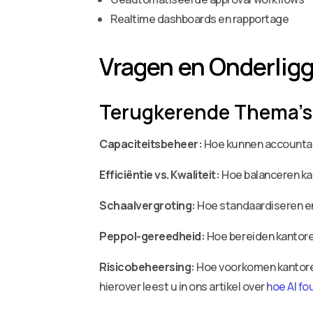
Realtime dashboards en rapportage
Vragen en Onderlig
Terugkerende Thema’s
Capaciteitsbeheer:
Hoe kunnen accountan
Efficiëntie vs. Kwaliteit:
Hoe balanceren ka
Schaalvergroting:
Hoe standaardiseren en
Peppol-gereedheid:
Hoe bereiden kantoren
Risicobeheersing:
Hoe voorkomen kantoren
hierover leest u in ons artikel over
hoe AI fo