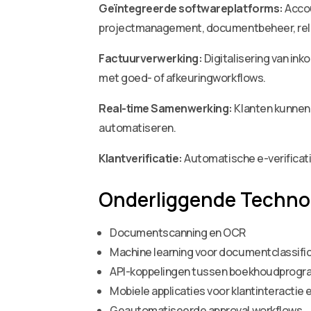
Geïntegreerde softwareplatforms:
Accou
projectmanagement, documentbeheer, rela
Factuurverwerking:
Digitalisering van in
met goed- of afkeuringworkflows.
Real-time Samenwerking:
Klanten kunnen 
automatiseren.
Klantverificatie:
Automatische e-verificati
Onderliggende Techno
Documentscanning en OCR
Machine learning voor documentclassific
API-koppelingen tussen boekhoudprogr
Mobiele applicaties voor klantinteractie 
Geautomatiseerde approval workflows