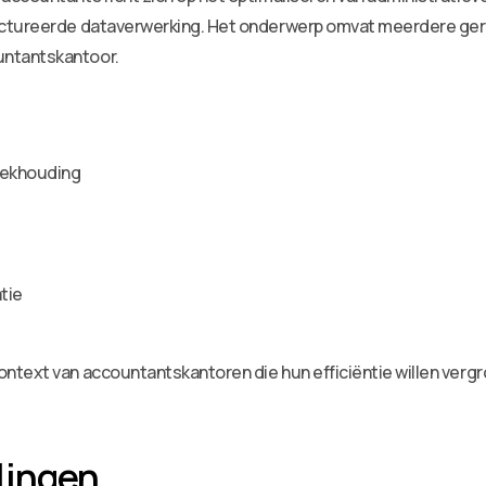
uctureerde dataverwerking. Het onderwerp omvat meerdere ge
ntantskantoor.
boekhouding
tie
text van accountantskantoren die hun efficiëntie willen vergro
lingen