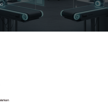
ad
g
Werken