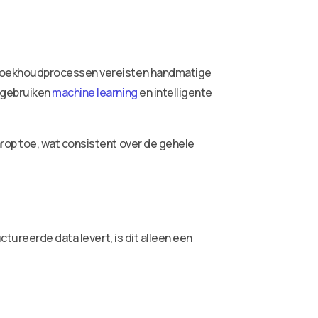
e boekhoudprocessen vereisten handmatige
 gebruiken
machine learning
en intelligente
rop toe, wat consistent over de gehele
tureerde data levert, is dit alleen een