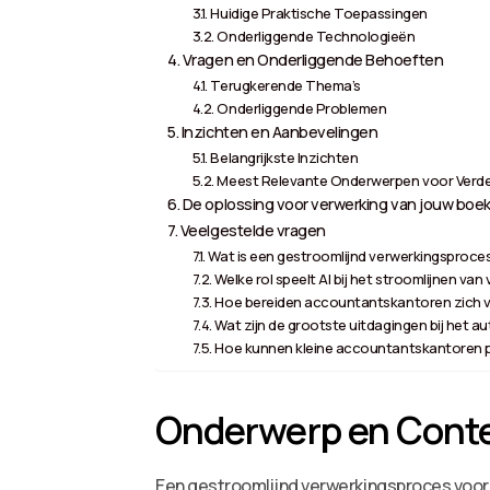
Huidige Praktische Toepassingen
Onderliggende Technologieën
Vragen en Onderliggende Behoeften
Terugkerende Thema’s
Onderliggende Problemen
Inzichten en Aanbevelingen
Belangrijkste Inzichten
Meest Relevante Onderwerpen voor Verde
De oplossing voor verwerking van jouw boek
Veelgestelde vragen
Wat is een gestroomlijnd verwerkingsproc
Welke rol speelt AI bij het stroomlijnen v
Hoe bereiden accountantskantoren zich vo
Wat zijn de grootste uitdagingen bij het 
Hoe kunnen kleine accountantskantoren p
Onderwerp en Cont
Een gestroomlijnd verwerkingsproces voor a