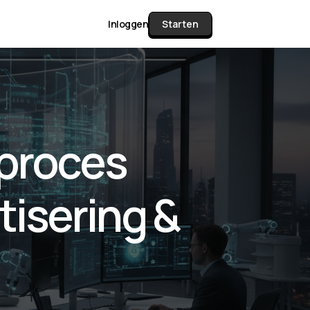
Inloggen
Starten
unctie Matrix
sproces
gelijk alle pakketten en mogelijkheden
or documenten verzamelen en facturen
isering &
werken tot controleren, boeken, bank
ching & klant dashboard.