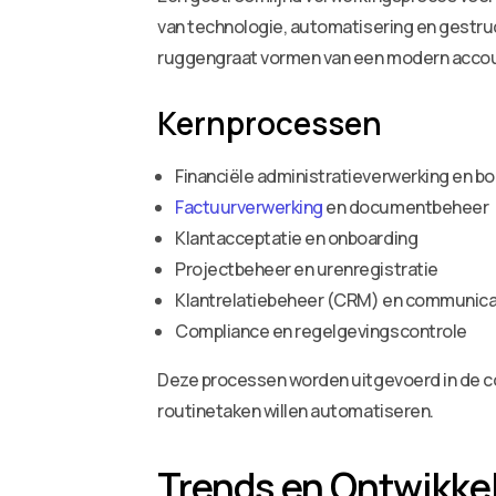
van technologie, automatisering en gestr
ruggengraat vormen van een modern accou
Kernprocessen
Financiële administratieverwerking en 
Factuurverwerking
en documentbeheer
Klantacceptatie en onboarding
Projectbeheer en urenregistratie
Klantrelatiebeheer (CRM) en communica
Compliance en regelgevingscontrole
Deze processen worden uitgevoerd in de con
routinetaken willen automatiseren.
Trends en Ontwikke