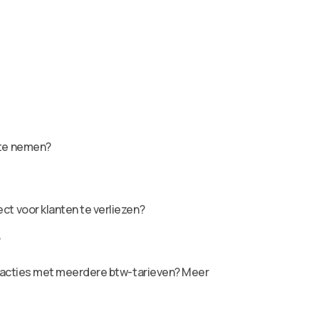
 te nemen?
t voor klanten te verliezen?
?
sacties met meerdere btw-tarieven? Meer