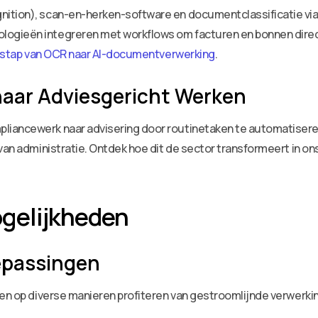
ition), scan-en-herken-software en documentclassificatie via
ogieën integreren met workflows om facturen en bonnen direc
 stap van OCR naar AI-documentverwerking
.
naar Adviesgericht Werken
iancewerk naar advisering door routinetaken te automatiseren. 
van administratie. Ontdek hoe dit de sector transformeert in ons
gelijkheden
epassingen
oren op diverse manieren profiteren van gestroomlijnde verwerk