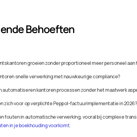
gende Behoeften
tskantoren groeien zonder proportioneel meer personeel aan
ntoren snelle verwerking met nauwkeurige compliance?
 automatiseren kantoren processen zonder het maatwerk aspec
 zich voor op verplichte Peppol-factuurimplementatie in 2026
 fouten in automatische verwerking, vooral bij complexe tran
uten in je boekhouding voorkomt
.