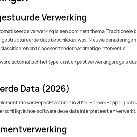
gestuurde Verwerking
tomatiseerde verwerking is een dominant thema. Traditionel
er gestructureerde data beschikbaar was. Nieuwe benaderingen
classificeren en te boeken zonder handmatige interventie.
ware automatisch het type klant en past verwerkingsregels daa
erde Data (2026)
implementatie van Peppol-facturen in 2026. Hoewel Peppol gestruc
rschil ligt in hoe software deze data interpreteert en verwerkt.
cumentverwerking