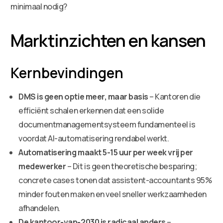
minimaal nodig?
Marktinzichten en kansen
Kernbevindingen
DMS is geen optie meer, maar basis
– Kantoren die
efficiënt schalen erkennen dat een solide
documentmanagementsysteem fundamenteel is
voordat AI-automatisering rendabel werkt.
Automatisering maakt 5-15 uur per week vrij per
medewerker
– Dit is geen theoretische besparing;
concrete cases tonen dat assistent-accountants 95%
minder fouten maken en veel sneller werkzaamheden
afhandelen.
De kantoor-van-2030 is radicaal anders
–