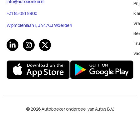
info@autoboeker.nl
Pri
Kla
+31 85 081 8900
Vr
Wipmolenlaan 1, 3447GJ Woerden
Bev
Tru
Va
© 2026 Autoboeker onderdeel van Autus B.V.