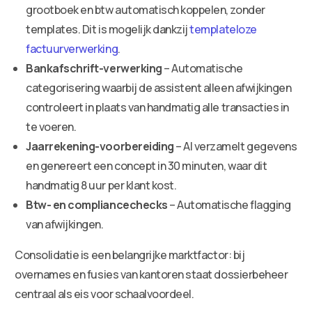
grootboek en btw automatisch koppelen, zonder
templates. Dit is mogelijk dankzij
templateloze
factuurverwerking
.
Bankafschrift-verwerking
– Automatische
categorisering waarbij de assistent alleen afwijkingen
controleert in plaats van handmatig alle transacties in
te voeren.
Jaarrekening-voorbereiding
– AI verzamelt gegevens
en genereert een concept in 30 minuten, waar dit
handmatig 8 uur per klant kost.
Btw- en compliancechecks
– Automatische flagging
van afwijkingen.
Consolidatie is een belangrijke marktfactor: bij
overnames en fusies van kantoren staat dossierbeheer
centraal als eis voor schaalvoordeel.