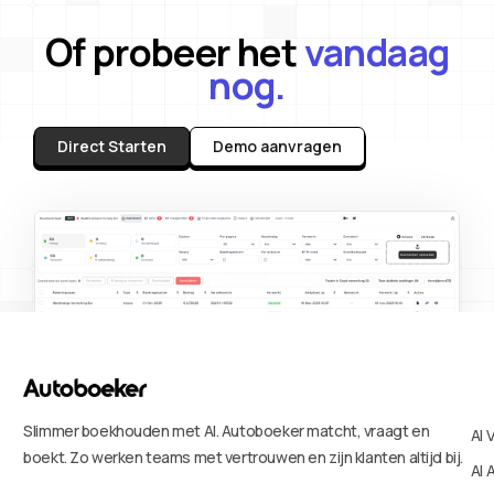
Of probeer het
vandaag
nog.
Direct Starten
Demo aanvragen
Slimmer boekhouden met AI. Autoboeker matcht, vraagt en
AI 
boekt. Zo werken teams met vertrouwen en zijn klanten altijd bij.
AI 