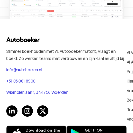
Slimmer boekhouden met AI. Autoboeker matcht, vraagt en
AI 
boekt. Zo werken teams met vertrouwen en zijn klanten altijd bij.
AI 
info@autoboeker.nl
Pri
Kla
+31 85 081 8900
Vr
Wipmolenlaan 1, 3447GJ Woerden
Bev
Tru
Va