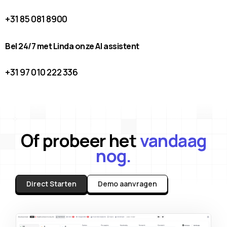
+31 85 081 8900
Bel 24/7 met Linda onze AI assistent
+31 97 010 222 336
Of probeer het
vandaag
nog.
Direct Starten
Demo aanvragen