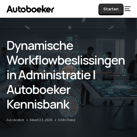
Starten
Dynamische
AI
Workflowbeslissingen
in Administratie |
Autoboeker
Kennisbank
Autoboeker
Maart 23, 2026
6 Min Read