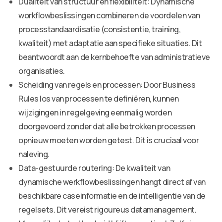
Dualiteit van structuur en flexibiliteit: Dynamische
workflowbeslissingen combineren de voordelen van
processtandaardisatie (consistentie, training,
kwaliteit) met adaptatie aan specifieke situaties. Dit
beantwoordt aan de kernbehoefte van administratieve
organisaties.
Scheiding van regels en processen: Door Business
Rules los van processen te definiëren, kunnen
wijzigingen in regelgeving eenmalig worden
doorgevoerd zonder dat alle betrokken processen
opnieuw moeten worden getest. Dit is cruciaal voor
naleving.
Data-gestuurde routering: De kwaliteit van
dynamische werkflowbeslissingen hangt direct af van
beschikbare caseinformatie en de intelligentie van de
regelsets. Dit vereist rigoureus datamanagement.