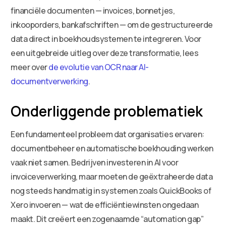
financiële documenten — invoices, bonnetjes,
inkooporders, bankafschriften — om de gestructureerde
data direct in boekhoudsystemen te integreren. Voor
een uitgebreide uitleg over deze transformatie, lees
meer over
de evolutie van OCR naar AI-
documentverwerking
.
Onderliggende problematiek
Een fundamenteel probleem dat organisaties ervaren:
documentbeheer en automatische boekhouding werken
vaak niet samen. Bedrijven investeren in AI voor
invoiceverwerking, maar moeten de geëxtraheerde data
nog steeds handmatig in systemen zoals QuickBooks of
Xero invoeren — wat de efficiëntiewinsten ongedaan
maakt. Dit creëert een zogenaamde “automation gap”