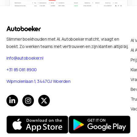
Slimmer boekhouden met AI. Autoboeker matcht, vraagt en
AI 
boekt. Zo werken teams met vertrouwen en zijn klanten altijd bij.
AI 
info@autoboeker.nl
Pri
+31 85 081 8900
Kla
Vr
Wipmolenlaan 1, 3447GJ Woerden
Bev
Tru
Va