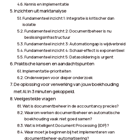
Kennis en implementatie
Inzichten uit marktanalyse
Fundamenteel inzicht 1: Integratie is kritischer dan
isolatie
Fundamenteel inzicht 2: Documentbeheer is nu
beslissingsinfrastructuur
Fundamenteel inzicht 3: Automationgap is wijdverbreid
Fundamenteel inzicht 4: Schaal-effect is exponentieel
Fundamenteel inzicht 5: Datasolidering is urgent
Praktische kansen en aandachtspunten
Implementatie-prioriteiten
Onderwerpen voor dieper onderzoek
De oplossing voor verwerking van jouw boekhouding
met AI. In 3 minuten gekoppeld.
Veelgestelde vragen
Wat is documentbeheer in de accountancy precies?
Waarom werken documentbeheer en automatische
boekhouding vaak niet goed samen?
Wat is Intelligent Document Processing (IDP)?
Waar moet je beginnen bij het implementeren van
documentbeheer-automatisering?