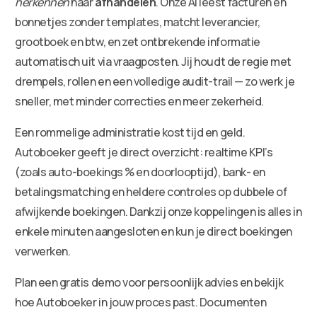
herkennen
naar
afhandelen
. Onze AI leest facturen en
bonnetjes zonder templates, matcht leverancier,
grootboek en btw, en zet ontbrekende informatie
automatisch uit via vraagposten. Jij houdt de regie met
drempels, rollen en een volledige audit-trail — zo werk je
sneller, met minder correcties en meer zekerheid.
Een rommelige administratie kost tijd en geld.
Autoboeker geeft je direct overzicht: realtime KPI’s
(zoals auto-boekings % en doorlooptijd), bank- en
betalingsmatching en heldere controles op dubbele of
afwijkende boekingen. Dankzij onze koppelingen is alles in
enkele minuten aangesloten en kun je direct boekingen
verwerken.
Plan een gratis demo voor persoonlijk advies en bekijk
hoe Autoboeker in jouw proces past. Documenten