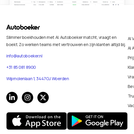
Slimmer boekhouden met AI. Autoboeker matcht, vraagt en
AI 
boekt. Zo werken teams met vertrouwen en zijn klanten altijd bij.
AI 
info@autoboeker.nl
Pri
+31 85 081 8900
Kla
Vr
Wipmolenlaan 1, 3447GJ Woerden
Bev
Tru
Va