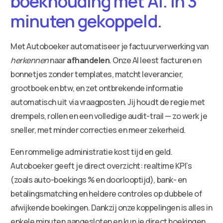
boekhouding met AI. In 3
minuten gekoppeld.
Met Autoboeker automatiseer je factuurverwerking van
herkennen
naar
afhandelen
. Onze AI leest facturen en
bonnetjes zonder templates, matcht leverancier,
grootboek en btw, en zet ontbrekende informatie
automatisch uit via vraagposten. Jij houdt de regie met
drempels, rollen en een volledige audit-trail — zo werk je
sneller, met minder correcties en meer zekerheid.
Een rommelige administratie kost tijd en geld.
Autoboeker geeft je direct overzicht: realtime KPI’s
(zoals auto-boekings % en doorlooptijd), bank- en
betalingsmatching en heldere controles op dubbele of
afwijkende boekingen. Dankzij onze koppelingen is alles in
enkele minuten aangesloten en kun je direct boekingen