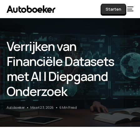
Starten
Verrijken van
AI
Financiële Datasets
met AI | Diepgaand
Onderzoek
Autoboeker
Maart 23, 2026
6 Min Read