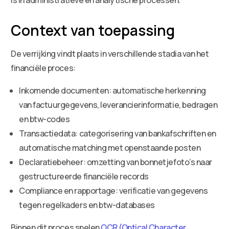
Context van toepassing
De verrijking vindt plaats in verschillende stadia van het
financiële proces:
Inkomende documenten: automatische herkenning
van factuurgegevens, leverancierinformatie, bedragen
en btw-codes
Transactiedata: categorisering van bankafschriften en
automatische matching met openstaande posten
Declaratiebeheer: omzetting van bonnetjefoto’s naar
gestructureerde financiële records
Compliance en rapportage: verificatie van gegevens
tegen regelkaders en btw-databases
Binnen dit proces spelen
OCR (Optical Character