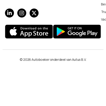
Bev
Tru
Va
© 2026 Autoboeker onderdeel van Autus B.V.