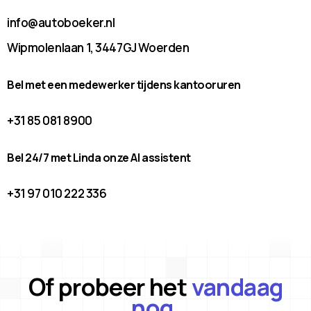
info@autoboeker.nl
Wipmolenlaan 1, 3447GJ Woerden
Bel met een medewerker tijdens kantooruren
+31 85 081 8900
Bel 24/7 met Linda onze AI assistent
+31 97 010 222 336
Of probeer het
vandaag
nog.