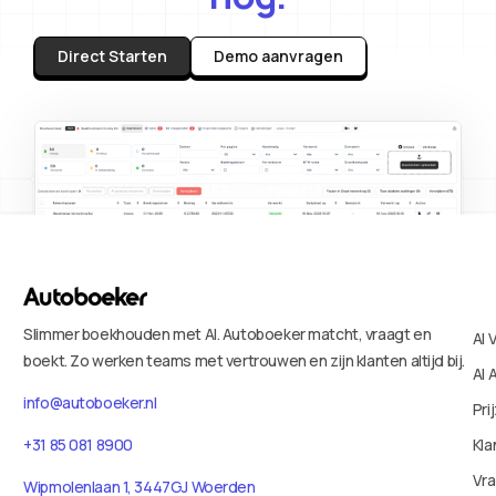
Direct Starten
Demo aanvragen
Slimmer boekhouden met AI. Autoboeker matcht, vraagt en
AI 
boekt. Zo werken teams met vertrouwen en zijn klanten altijd bij.
AI 
info@autoboeker.nl
Pri
+31 85 081 8900
Kla
Vr
Wipmolenlaan 1, 3447GJ Woerden