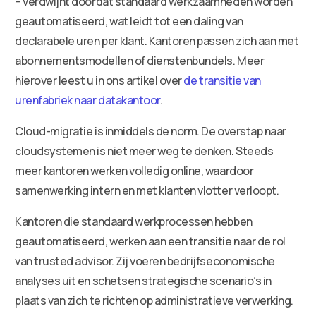
– verdwijnt doordat standaard werkzaamheden worden
geautomatiseerd, wat leidt tot een daling van
declarabele uren per klant. Kantoren passen zich aan met
abonnementsmodellen of dienstenbundels. Meer
hierover leest u in ons artikel over
de transitie van
urenfabriek naar datakantoor
.
Cloud-migratie is inmiddels de norm. De overstap naar
cloudsystemen is niet meer weg te denken. Steeds
meer kantoren werken volledig online, waardoor
samenwerking intern en met klanten vlotter verloopt.
Kantoren die standaard werkprocessen hebben
geautomatiseerd, werken aan een transitie naar de rol
van trusted advisor. Zij voeren bedrijfseconomische
analyses uit en schetsen strategische scenario’s in
plaats van zich te richten op administratieve verwerking.