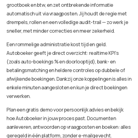
grootboek en btw, en zet ontbrekende informatie
automatisch uit via vraagposten. Jij houdt de regie met
drempels, rollen en een volledige audit-trail — zo werk je
sneller, met minder correcties en meer zekerheid.
Een rommelige administratie kost tijd en geld.
Autoboeker geeft je direct overzicht: realtime KPI’s
(zoals auto-boekings % en doorlooptijd), bank- en
betalingsmatching en heldere controles op dubbele of
afwijkende boekingen. Dankzij onze koppelingen is alles in
enkele minuten aangesloten en kun je direct boekingen
verwerken.
Plan een gratis demo voor persoonlijk advies en bekijk
hoe Autoboeker in jouw proces past. Documenten
aanleveren, antwoorden op vraagposten en boeken: alles
geregeld in één platform, zonder e-mailgevecht.