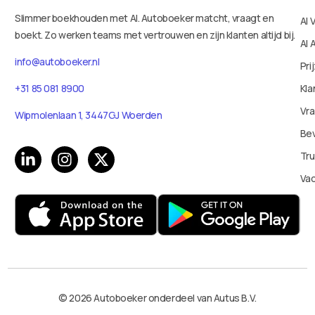
Slimmer boekhouden met AI. Autoboeker matcht, vraagt en
AI 
boekt. Zo werken teams met vertrouwen en zijn klanten altijd bij.
AI 
info@autoboeker.nl
Pri
+31 85 081 8900
Kla
Vr
Wipmolenlaan 1, 3447GJ Woerden
Bev
Tru
Va
© 2026 Autoboeker onderdeel van Autus B.V.