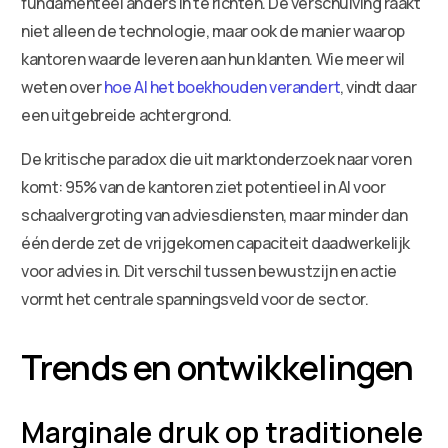
fundamenteel anders in te richten. De verschuiving raakt
niet alleen de technologie, maar ook de manier waarop
kantoren waarde leveren aan hun klanten. Wie meer wil
weten over
hoe AI het boekhouden verandert
, vindt daar
een uitgebreide achtergrond.
De kritische paradox die uit marktonderzoek naar voren
komt: 95% van de kantoren ziet potentieel in AI voor
schaalvergroting van adviesdiensten, maar minder dan
één derde zet de vrijgekomen capaciteit daadwerkelijk
voor advies in. Dit verschil tussen bewustzijn en actie
vormt het centrale spanningsveld voor de sector.
Trends en ontwikkelingen
Marginale druk op traditionele