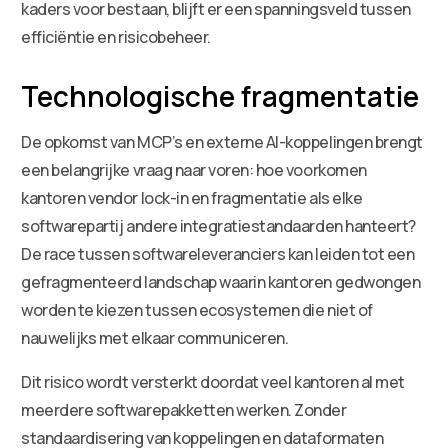
kaders voor bestaan, blijft er een spanningsveld tussen
efficiëntie en risicobeheer.
Technologische fragmentatie
De opkomst van MCP’s en externe AI-koppelingen brengt
een belangrijke vraag naar voren: hoe voorkomen
kantoren vendor lock-in en fragmentatie als elke
softwarepartij andere integratiestandaarden hanteert?
De race tussen softwareleveranciers kan leiden tot een
gefragmenteerd landschap waarin kantoren gedwongen
worden te kiezen tussen ecosystemen die niet of
nauwelijks met elkaar communiceren.
Dit risico wordt versterkt doordat veel kantoren al met
meerdere softwarepakketten werken. Zonder
standaardisering van koppelingen en dataformaten