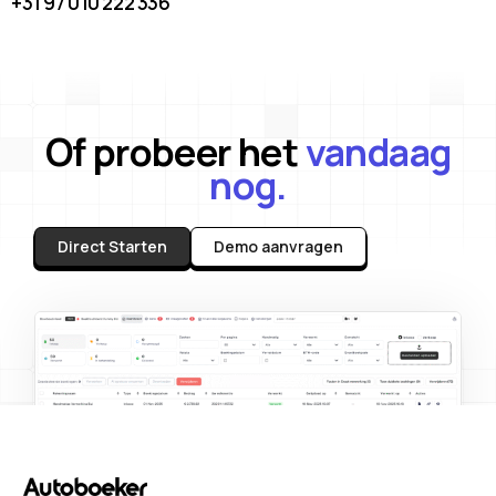
+31 97 010 222 336
Of probeer het
vandaag
nog.
Direct Starten
Demo aanvragen