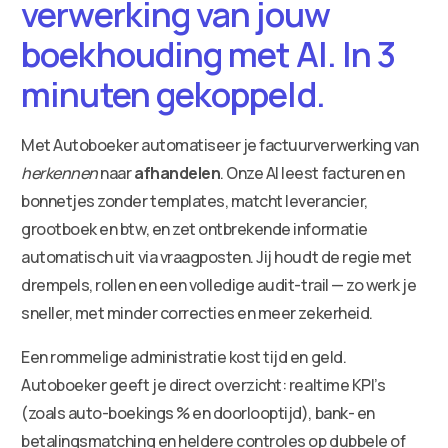
verwerking van jouw
boekhouding met AI. In 3
minuten gekoppeld.
Met Autoboeker automatiseer je factuurverwerking van
herkennen
naar
afhandelen
. Onze AI leest facturen en
bonnetjes zonder templates, matcht leverancier,
grootboek en btw, en zet ontbrekende informatie
automatisch uit via vraagposten. Jij houdt de regie met
drempels, rollen en een volledige audit-trail — zo werk je
sneller, met minder correcties en meer zekerheid.
Een rommelige administratie kost tijd en geld.
Autoboeker geeft je direct overzicht: realtime KPI’s
(zoals auto-boekings % en doorlooptijd), bank- en
betalingsmatching en heldere controles op dubbele of