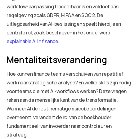
workflow-aanpassing traceerbaar is en voldoet aan
regelgeving zoals GDPR, HIPAA en SOC 2. De
uitlegbaarheid van AI-beslissingen speelt hierbij een
centrale rol, zoals beschreven in het onderwerp
explainable AI in finance
.
Mentaliteitsverandering
Hoe kunnen finance teams verschuiven van repetitief
werk naar strategische analyse? En welke skills zijn nodig
voor teams die met AI-workflows werken? Deze vragen
raken aan de menselijke kant van de transformatie.
Wanneer AI de routinematige risicobeoordelingen
overneemt, verandert de rol van de boekhouder
fundamenteel: van invoerder naar controleur en
strateeg.