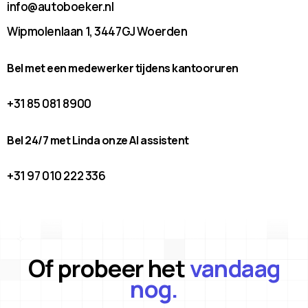
info@autoboeker.nl
Wipmolenlaan 1, 3447GJ Woerden
Bel met een medewerker tijdens kantooruren
+31 85 081 8900
Bel 24/7 met Linda onze AI assistent
+31 97 010 222 336
Of probeer het
vandaag
nog.