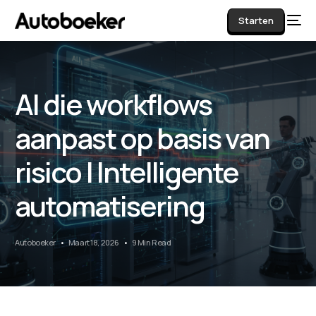
Starten
AI die workflows
AI
aanpast op basis van
risico | Intelligente
automatisering
Autoboeker
Maart 18, 2026
9 Min Read