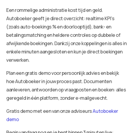
Een rommelige administratie kost tijd en geld.
Autoboeker geeft je direct overzicht: realtime KPI’s
(zoals auto-boekings % en doorlooptijd), bank- en
betalingsmatching en heldere controles op dubbele of
afwijkende boekingen. Dankzij onze koppelingen is alles in
enkele minuten aangesloten en kun je direct boekingen
verwerken.
Plan een gratis demo voor persoonlijk advies en bekijk
hoe Autoboeker in jouw proces past. Documenten
aanleveren, antwoorden op vraagposten en boeken: alles
geregeld in één platform, zonder e-mailgevecht.
Gratis demo met een van onze adviseurs
Autoboeker
demo
Begin vandaag nog en je bent binnen 3 minuten live: