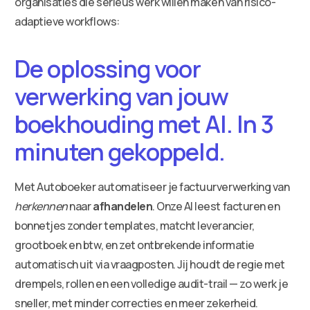
organisaties die serieus werk willen maken van risico-
adaptieve workflows:
De oplossing voor
verwerking van jouw
boekhouding met AI. In 3
minuten gekoppeld.
Met Autoboeker automatiseer je factuurverwerking van
herkennen
naar
afhandelen
. Onze AI leest facturen en
bonnetjes zonder templates, matcht leverancier,
grootboek en btw, en zet ontbrekende informatie
automatisch uit via vraagposten. Jij houdt de regie met
drempels, rollen en een volledige audit-trail — zo werk je
sneller, met minder correcties en meer zekerheid.