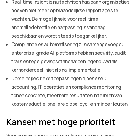
Real-time inzicht is nu technisch haalbaar: organisaties
hoeven niet meer op maandelijkse rapportages te
wachten. De mogelijkheid voor real-time
anomaliedetectie en aanpassing is vandaag
beschikbaar en wordt steeds toegankelijker.
Compliance en automatisering zijn samengevoegd:
enterprise-grade AI-platforms hebben security, audit
trails en regelgevingsstandaarden ingebouwd als
kernonderdeel, niet als na-implementatie.
Domeinspecifieke toepassingen rijpen snel:
accounting, IT-operaties en compliance monitoring
tonen concrete, meetbare resultaten in termen van
kostenreductie, snellere close-cycli en minder fouten.
Kansen met hoge prioriteit
Voor organisaties die aan de slag willen met risico-