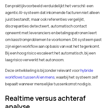
Een praktijkvoorbeeld verduidelijkt het verschil: een
agentic AI-systeem dat inkomende facturen niet alleen
juist bestandt, maar ook referenties vergelijkt,
discrepanties detecteert, automatisch contact
opneemt met leveranciers en betalingspatronen leert
om kasstromproblemen te voorkomen. Dit systeem past
zijn eigen workflow aan op basis van wat het tegenkomt.
Bij een hoog risico escaleert het automatisch, bij een
laag risico verwerkt het autonoom.
Deze ontwikkeling is bijzonder relevant voor
hybride
workflows tussen AI en mens
, waarbij het systeem zelf
bepaalt wanneer menselijke tussenkomst nodig is.
Realtime versus achteraf
analyse