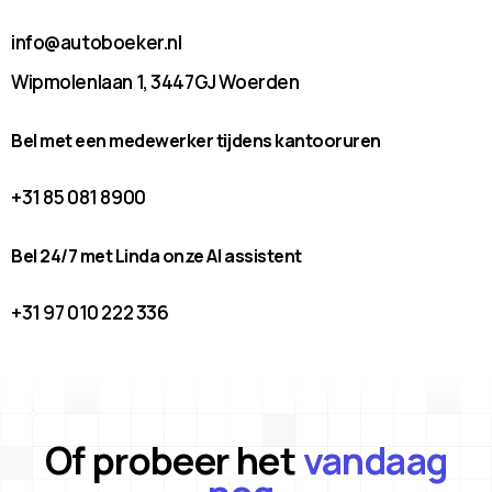
info@autoboeker.nl
Wipmolenlaan 1, 3447GJ Woerden
Bel met een medewerker tijdens kantooruren
+31 85 081 8900
Bel 24/7 met Linda onze AI assistent
+31 97 010 222 336
Of probeer het
vandaag