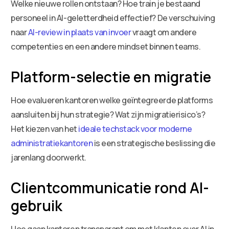
Welke nieuwe rollen ontstaan? Hoe train je bestaand
personeel in AI-geletterdheid effectief? De verschuiving
naar
AI-review in plaats van invoer
vraagt om andere
competenties en een andere mindset binnen teams.
Platform-selectie en migratie
Hoe evalueren kantoren welke geïntegreerde platforms
aansluiten bij hun strategie? Wat zijn migratierisico’s?
Het kiezen van het
ideale techstack voor moderne
administratiekantoren
is een strategische beslissing die
jarenlang doorwerkt.
Clientcommunicatie rond AI-
gebruik
Hoe gaan kantoren transparant om met klanten over AI in