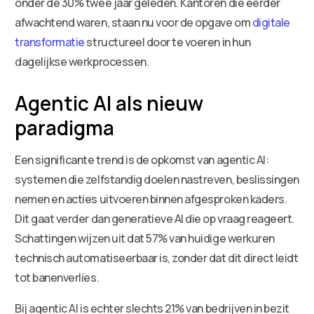
onder de 30% twee jaar geleden. Kantoren die eerder
afwachtend waren, staan nu voor de opgave om
digitale
transformatie
structureel door te voeren in hun
dagelijkse werkprocessen.
Agentic AI als nieuw
paradigma
Een significante trend is de opkomst van agentic AI:
systemen die zelfstandig doelen nastreven, beslissingen
nemen en acties uitvoeren binnen afgesproken kaders.
Dit gaat verder dan generatieve AI die op vraag reageert.
Schattingen wijzen uit dat 57% van huidige werkuren
technisch automatiseerbaar is, zonder dat dit direct leidt
tot banenverlies.
Bij agentic AI is echter slechts 21% van bedrijven in bezit