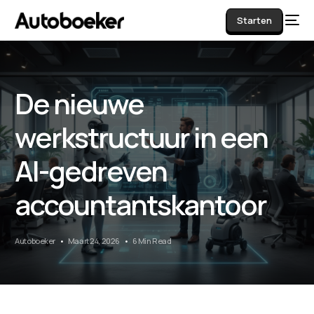
Starten
De nieuwe
AI
werkstructuur in een
AI-gedreven
accountantskantoor
Autoboeker
Maart 24, 2026
6 Min Read