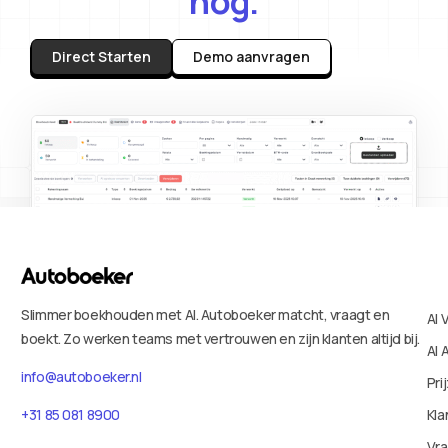
nog.
Direct Starten
Demo aanvragen
Slimmer boekhouden met AI. Autoboeker matcht, vraagt en
AI 
boekt. Zo werken teams met vertrouwen en zijn klanten altijd bij.
AI 
info@autoboeker.nl
Pri
Kla
+31 85 081 8900
Vr