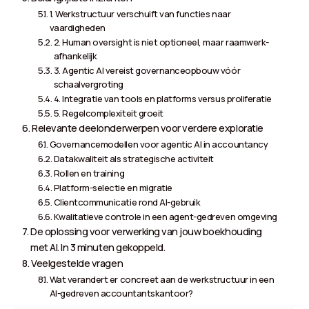
1. Werkstructuur verschuift van functies naar
vaardigheden
2. Human oversight is niet optioneel, maar raamwerk-
afhankelijk
3. Agentic AI vereist governanceopbouw vóór
schaalvergroting
4. Integratie van tools en platforms versus proliferatie
5. Regelcomplexiteit groeit
Relevante deelonderwerpen voor verdere exploratie
Governancemodellen voor agentic AI in accountancy
Datakwaliteit als strategische activiteit
Rollen en training
Platform-selectie en migratie
Clientcommunicatie rond AI-gebruik
Kwalitatieve controle in een agent-gedreven omgeving
De oplossing voor verwerking van jouw boekhouding
met AI. In 3 minuten gekoppeld.
Veelgestelde vragen
Wat verandert er concreet aan de werkstructuur in een
AI-gedreven accountantskantoor?