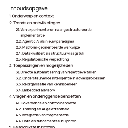
Inhoudsopgave
Onderwerp en context
Trends en ontwikkelingen
Van experimenteren naar gestructureerde
implementatie
Agentic AI als nieuw paradigma
Platform-georiënteerde werkwijze
Datakwaliteit als structuurvraagstuk
Regulatorische verplichting
Toepassingen en mogelijkheden
Directe automatisering van repetitieve taken
Ondersteunende intelligentie in adviesprocessen
Reorganisatie van kennisbeheer
Embedded advisory
Vragen en onderliggende behoeften
Governance en controlbehoefte
Training en AI-geletterdheid
Integratie van fragmentatie
Data als fundamenteel hulpbron
Belangrijkste inzichten