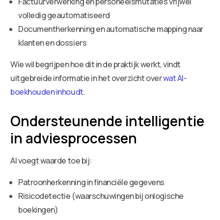
Factuurverwerking en personeelsmutaties vrijwel
volledig geautomatiseerd
Documentherkenning en automatische mapping naar
klanten en dossiers
Wie wil begrijpen hoe dit in de praktijk werkt, vindt
uitgebreide informatie in het overzicht over
wat AI-
boekhouden inhoudt
.
Ondersteunende intelligentie
in adviesprocessen
AI voegt waarde toe bij:
Patroonherkenning in financiële gegevens
Risicodetectie (waarschuwingen bij onlogische
boekingen)