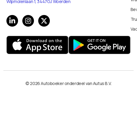
Wipmolenlaan 1, 3447GJ Woerden
Bev
Tru
Va
© 2026 Autoboeker onderdeel van Autus B.V.