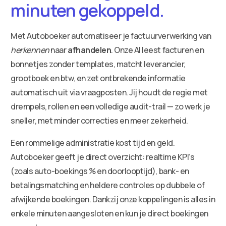
minuten gekoppeld.
Met Autoboeker automatiseer je factuurverwerking van
herkennen
naar
afhandelen
. Onze AI leest facturen en
bonnetjes zonder templates, matcht leverancier,
grootboek en btw, en zet ontbrekende informatie
automatisch uit via vraagposten. Jij houdt de regie met
drempels, rollen en een volledige audit-trail — zo werk je
sneller, met minder correcties en meer zekerheid.
Een rommelige administratie kost tijd en geld.
Autoboeker geeft je direct overzicht: realtime KPI’s
(zoals auto-boekings % en doorlooptijd), bank- en
betalingsmatching en heldere controles op dubbele of
afwijkende boekingen. Dankzij onze koppelingen is alles in
enkele minuten aangesloten en kun je direct boekingen