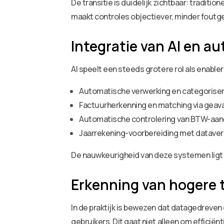
De transitie is duidelijk zichtbaar: tradi
maakt controles objectiever, minder foutge
Integratie van AI en a
AI speelt een steeds grotere rol als enabl
Automatische verwerking en categoriser
Factuurherkenning en matching via gea
Automatische controlering van BTW-aang
Jaarrekening-voorbereiding met datave
De nauwkeurigheid van deze systemen ligt
Erkenning van hogere
In de praktijk is bewezen dat datagedreve
gebruikers. Dit gaat niet alleen om efficiën