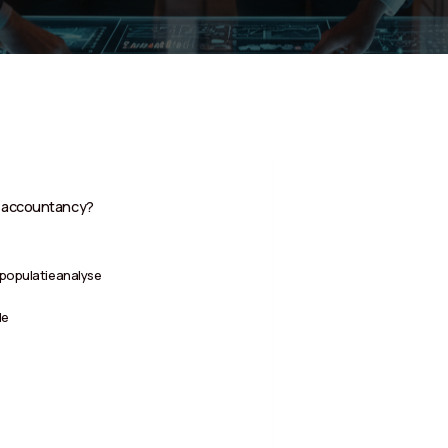
in accountancy?
 populatieanalyse
de