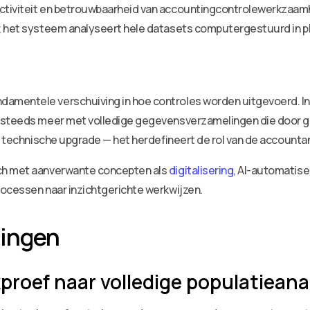
ctiviteit en betrouwbaarheid van accountingcontrolewerkzaamh
s; het systeem analyseert hele datasets computergestuurd in 
amentele verschuiving in hoe controles worden uitgevoerd. In
ts steeds meer met volledige gegevensverzamelingen die doo
en technische upgrade — het herdefineert de rol van de accounta
ch met aanverwante concepten als
digitalisering
, AI-automatise
rocessen naar inzichtgerichte werkwijzen.
lingen
proef naar volledige populatieana