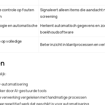
 controle op fouten
Signaleert alleen items die aandacht
n
screening
ogie en automatische
Herkent automatisch gegevens en zor
boekhoudsoftware
 op volledige
Beter inzicht in klantprocessen en ve
en
ijk:
w-automatisering
ker door AI-gestuurde tools
e verwerking vergeleken met handmatige processen
r repetitief werk dat geschikt is voor automatisering