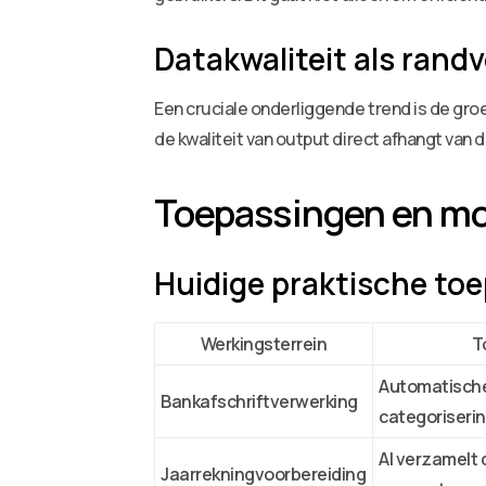
Datakwaliteit als ran
Een cruciale onderliggende trend is de gr
de kwaliteit van output direct afhangt van
Toepassingen en mo
Huidige praktische to
Werkingsterrein
T
Automatische
Bankafschriftverwerking
categoriseri
AI verzamelt 
Jaarrekningvoorbereiding