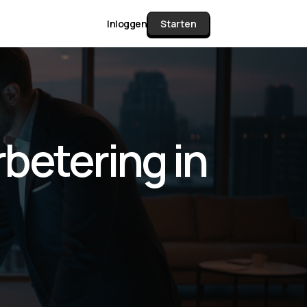
Inloggen
Starten
unctie Matrix
betering in
gelijk alle pakketten en mogelijkheden
or documenten verzamelen en facturen
werken tot controleren, boeken, bank
ching & klant dashboard.