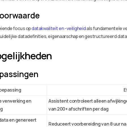
dvoorwaarde
oeiende focus op
datakwaliteit en -veiligheid
als fundamentele ver
 duidelijke datadefinities, eigenaarschap en gestructureerd dat
gelijkheden
epassingen
oepassing
E
 verwerking en
Assistent controleert alleen afwijkin
ng
van 200+ afschriften per dag
data en genereert
Reduceert voorbereiding van 8 uur naa