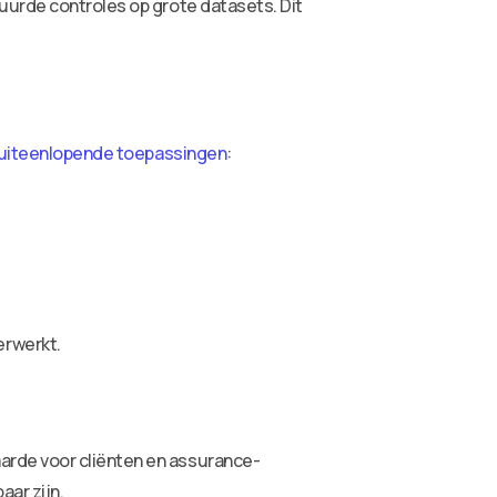
uurde controles op grote datasets. Dit
 uiteenlopende toepassingen
:
erwerkt.
arde voor cliënten en assurance-
aar zijn.