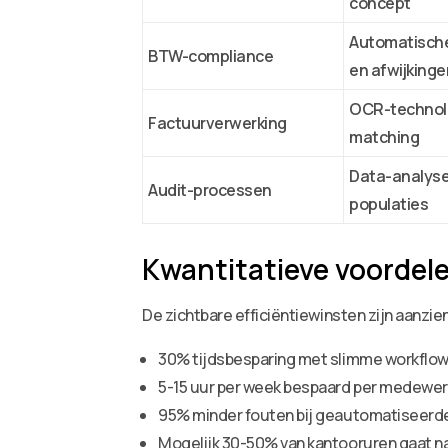
concept
Automatische
BTW-compliance
en afwijkinge
OCR-technol
Factuurverwerking
matching
Data-analyse
Audit-processen
populaties
Kwantitatieve voordel
De zichtbare efficiëntiewinsten zijn aanzienl
30% tijdsbesparing met slimme workflo
5-15 uur per week bespaard per medewer
95% minder fouten bij geautomatiseerd
Mogelijk 30-50% van kantooruren gaat naa