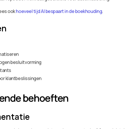
Lees ook
hoeveel tijd AI bespaart in de boekhouding
.
en
matiseren
ogen besluitvorming
ntants
oor klantbeslissingen
gende behoeften
entatie