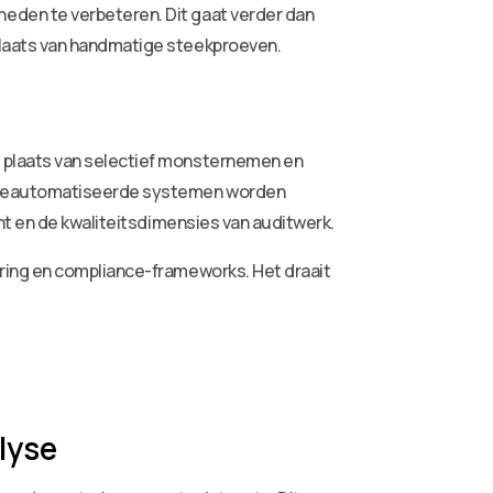
eden te verbeteren. Dit gaat verder dan
plaats van handmatige steekproeven.
 plaats van selectief monsternemen en
r geautomatiseerde systemen worden
nt en de kwaliteitsdimensies van auditwerk.
ring en compliance-frameworks. Het draait
lyse