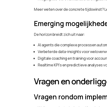
Meer weten over de concrete tijdswinst? 
Emerging mogelijkhed
De horizon breidt zich uit naar:
AI agents die complexe processen auto
Verbeterde data-insights voor weloverw
Digitale coaching en training voor accou
Realtime KPI’s en predictieve analyses v
Vragen en onderlig
Vragen rondom implem