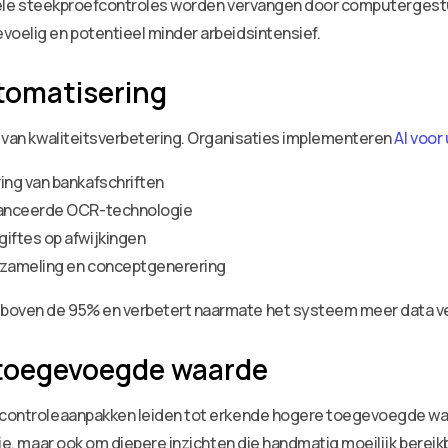
tionele steekproefcontroles worden vervangen door computergest
voelig en potentieel minder arbeidsintensief.
utomatisering
er van kwaliteitsverbetering. Organisaties implementeren
AI voor
ing van bankafschriften
vanceerde OCR-technologie
iftes op afwijkingen
rzameling en conceptgenerering
 boven de 95% en verbetert naarmate het systeem meer data v
 toegevoegde waarde
n controleaanpakken leiden tot erkende hogere toegevoegde wa
tie, maar ook om diepere inzichten die handmatig moeilijk bereikb