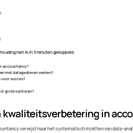
n
g
ouding met AI. In 3 minuten gekoppeld.
 in accountancy?
ren met datagedreven werken?
n voor succes?
oor grote kantoren?
 kwaliteitsverbetering in ac
untancy verwijst naar het systematisch inzetten van data-anal