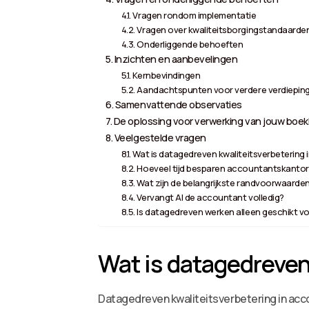
Vragen rondom implementatie
Vragen over kwaliteitsborgingstandaarde
Onderliggende behoeften
Inzichten en aanbevelingen
Kernbevindingen
Aandachtspunten voor verdere verdiepin
Samenvattende observaties
De oplossing voor verwerking van jouw boekh
Veelgestelde vragen
Wat is datagedreven kwaliteitsverbetering
Hoeveel tijd besparen accountantskanto
Wat zijn de belangrijkste randvoorwaarde
Vervangt AI de accountant volledig?
Is datagedreven werken alleen geschikt v
Wat is datagedreven
Datagedreven kwaliteitsverbetering in acco